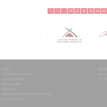
«
1
..
40
41
42
43
44
45
LAIPA
BIEDRĪ
ES IZMANTOJU MŪZIKU
MISAS 
ES RADU MŪZIKU
TEL. 6
AKTUALITĀTES
KONTAKTI
SĪKDATŅU IZMANTOŠANAS POLITIKA
DATU APSTRĀDE