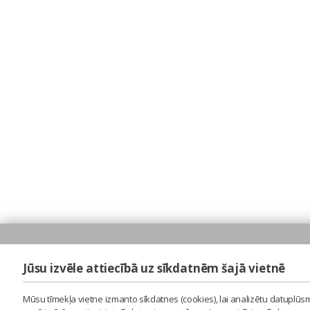
Jūsu izvēle attiecībā uz sīkdatnēm šajā vietnē
Mūsu tīmekļa vietne izmanto sīkdatnes (cookies), lai analizētu datuplūsm