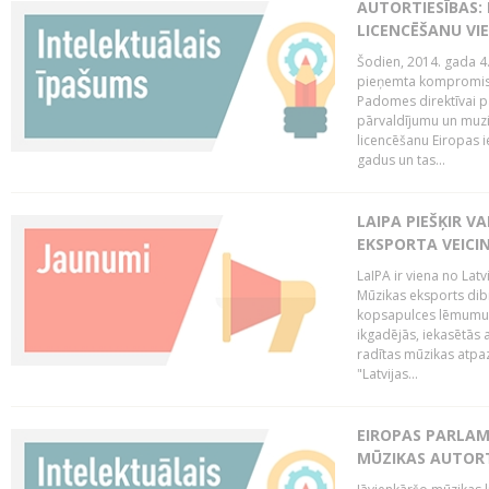
AUTORTIESĪBAS: 
LICENCĒŠANU VI
Šodien, 2014. gada 4.
pieņemta kompromisa
Padomes direktīvai pa
pārvaldījumu un muzik
licencēšanu Eiropas ie
gadus un tas...
LAIPA PIEŠĶIR V
EKSPORTA VEICI
LaIPA ir viena no Latv
Mūzikas eksports dib
kopsapulces lēmumu, 
ikgadējās, iekasētās 
radītas mūzikas atpaz
"Latvijas...
EIROPAS PARLAM
MŪZIKAS AUTORT