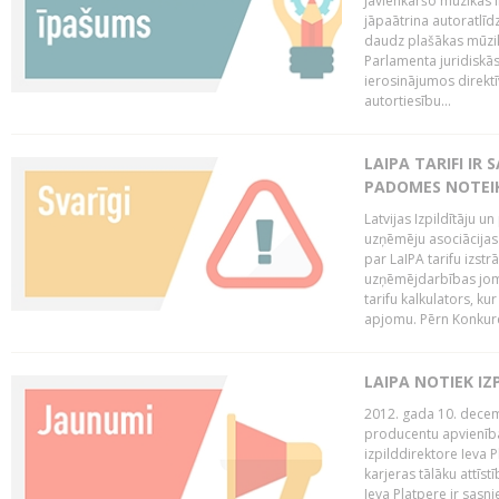
Jāvienkāršo mūzikas l
jāpaātrina autoratlīd
daudz plašākas mūzik
Parlamenta juridiskā
ierosinājumos direktī
autortiesību...
LAIPA TARIFI IR
PADOMES NOTEIK
Latvijas Izpildītāju u
uzņēmēju asociācijas 
par LaIPA tarifu izs
uzņēmējdarbības jom
tarifu kalkulators, ku
apjomu. Pērn Konkur
LAIPA NOTIEK I
2012. gada 10. decemb
producentu apvienības
izpilddirektore Ieva 
karjeras tālāku attīst
Ieva Platpere ir sasn