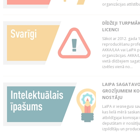
organizācijas attīstību
DĪDŽEJI TURPMĀ
LICENCI
Sākot ar 2012. gada 1
reproducēšanu profe
AKKA/LAA vai LaIPA p
organizācijas. AKKA/L
vietā dīdžejiem sagat
izvēles vienā no...
LAIPA SAGATAVO
GROZĪJUMIEM KO
NOSTĀJU
LaIPA ir iesniegusi s
kas lielā mērā saskan
atbildīgajai komisija
deputātam ir nosūtīju
izpildītāju un produc