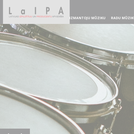
IZMANTOJU MŪZIKU
RADU MŪZIK