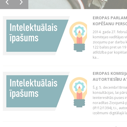
EIROPAS PARLAM
KOPĒŠANU PERS
2014. gada 27. februā
komitejas vadītājas v
ziņojumu par darbu k
122 balsis pret un 19
atlīdzība par kopēša
ka...
EIROPAS KOMISIJ
AUTORTIESĪBU A
Š.g. 5. decembrī Bris
konsultācijas, lai pār
Ieinteresētās puses i
noradītas Ziņojumā pa
(IP/12/1394), t.i., aut
izņēmumi digitālajā la