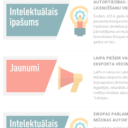
AUTORTIESĪBAS: 
LICENCĒŠANU VI
Šodien, 2014. gada 4.
pieņemta kompromisa
Padomes direktīvai pa
pārvaldījumu un muzik
licencēšanu Eiropas ie
gadus un tas...
LAIPA PIEŠĶIR V
EKSPORTA VEICI
LaIPA ir viena no Latv
Mūzikas eksports dib
kopsapulces lēmumu, 
ikgadējās, iekasētās 
radītas mūzikas atpaz
"Latvijas...
EIROPAS PARLAM
MŪZIKAS AUTORT