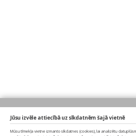
Jūsu izvēle attiecībā uz sīkdatnēm šajā vietnē
Mūsu tīmekļa vietne izmanto sīkdatnes (cookies), lai analizētu datuplūsm