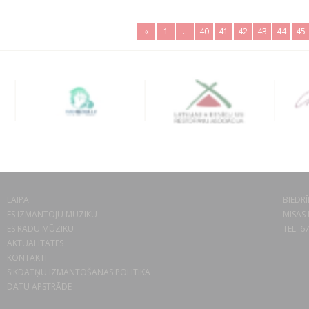
«
1
..
40
41
42
43
44
45
LAIPA
BIEDRĪ
ES IZMANTOJU MŪZIKU
MISAS 
ES RADU MŪZIKU
TEL. 6
AKTUALITĀTES
KONTAKTI
SĪKDATŅU IZMANTOŠANAS POLITIKA
DATU APSTRĀDE