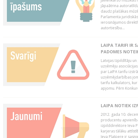
Jāvienkāršo mūzikas l
jāpaātrina autoratlīd
daudz plašākas mūzik
Parlamenta juridiskā
ierosinājumos direktī
autortiesību...
LAIPA TARIFI IR
PADOMES NOTEIK
Latvijas Izpildītāju u
uzņēmēju asociācijas 
par LaIPA tarifu izs
uzņēmējdarbības jom
tarifu kalkulators, ku
apjomu. Pērn Konkur
LAIPA NOTIEK I
2012. gada 10. decemb
producentu apvienības
izpilddirektore Ieva 
karjeras tālāku attīst
Ieva Platpere ir sasn