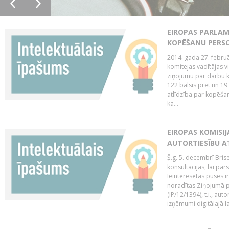
EIROPAS PARLAM
KOPĒŠANU PERS
2014. gada 27. februā
komitejas vadītājas v
ziņojumu par darbu k
122 balsis pret un 19
atlīdzība par kopēša
ka...
EIROPAS KOMISIJ
AUTORTIESĪBU A
Š.g. 5. decembrī Bris
konsultācijas, lai pār
Ieinteresētās puses i
noradītas Ziņojumā pa
(IP/12/1394), t.i., aut
izņēmumi digitālajā la