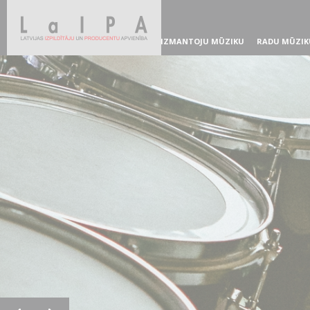
IZMANTOJU MŪZIKU
RADU MŪZIK