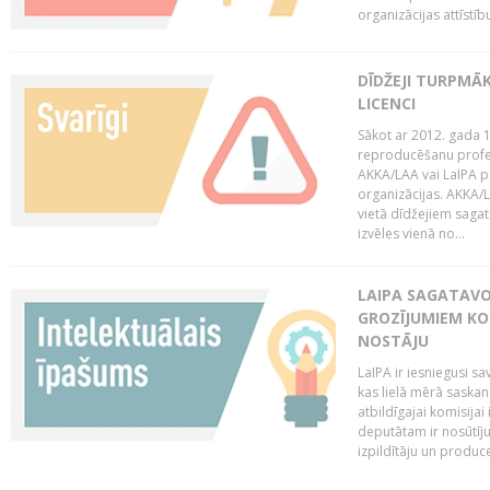
organizācijas attīstību
DĪDŽEJI TURPMĀ
LICENCI
Sākot ar 2012. gada 1
reproducēšanu profe
AKKA/LAA vai LaIPA p
organizācijas. AKKA/L
vietā dīdžejiem sagat
izvēles vienā no...
LAIPA SAGATAVO
GROZĪJUMIEM KO
NOSTĀJU
LaIPA ir iesniegusi s
kas lielā mērā saskan
atbildīgajai komisija
deputātam ir nosūtīju
izpildītāju un produc