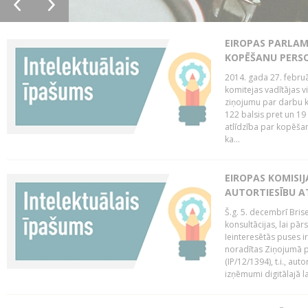
EIROPAS PARLAM
KOPĒŠANU PERS
2014. gada 27. februā
komitejas vadītājas v
ziņojumu par darbu k
122 balsis pret un 19
atlīdzība par kopēša
ka...
EIROPAS KOMISIJ
AUTORTIESĪBU A
Š.g. 5. decembrī Bris
konsultācijas, lai pār
Ieinteresētās puses i
noradītas Ziņojumā pa
(IP/12/1394), t.i., aut
izņēmumi digitālajā la