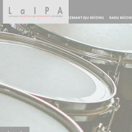
IZMANTOJU MŪZIKU
RADU MŪZIK