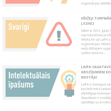
organizācijas attīstību
DĪDŽEJI TURPMĀ
LICENCI
Sākot ar 2012. gada 1
reproducēšanu profe
AKKA/LAA vai LaIPA p
organizācijas. AKKA/L
vietā dīdžejiem sagat
izvēles vienā no...
LAIPA SAGATAVO
GROZĪJUMIEM KO
NOSTĀJU
LaIPA ir iesniegusi s
kas lielā mērā saskan
atbildīgajai komisija
deputātam ir nosūtīju
izpildītāju un produc