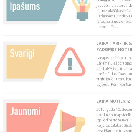
Jāvienkāršo mūzikas l
jāpaātrina autoratlīd
daudz plašākas mūzik
Parlamenta juridiskā
ierosinājumos direktī
autortiesību...
LAIPA TARIFI IR
PADOMES NOTEIK
Latvijas Izpildītāju u
uzņēmēju asociācijas 
par LaIPA tarifu izs
uzņēmējdarbības jom
tarifu kalkulators, ku
apjomu. Pērn Konkur
LAIPA NOTIEK I
2012. gada 10. decemb
producentu apvienības
izpilddirektore Ieva 
karjeras tālāku attīst
Ieva Platpere ir sasn