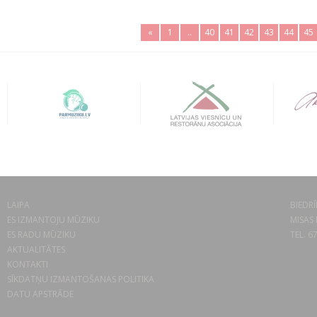
«
1
..
40
41
42
43
44
45
LAIPA
BIEDRĪ
ES IZMANTOJU MŪZIKU
MISAS 
ES RADU MŪZIKU
TEL. 6
AKTUALITĀTES
KONTAKTI
SĪKDATŅU IZMANTOŠANAS POLITIKA
DATU APSTRĀDE