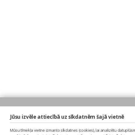
Jūsu izvēle attiecībā uz sīkdatnēm šajā vietnē
Mūsu tīmekļa vietne izmanto sīkdatnes (cookies), lai analizētu datuplūsm