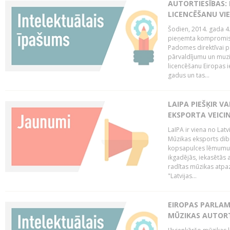
AUTORTIESĪBAS: 
LICENCĒŠANU VI
Šodien, 2014. gada 4.
pieņemta kompromisa
Padomes direktīvai pa
pārvaldījumu un muzik
licencēšanu Eiropas ie
gadus un tas...
LAIPA PIEŠĶIR V
EKSPORTA VEICI
LaIPA ir viena no Latv
Mūzikas eksports dib
kopsapulces lēmumu, 
ikgadējās, iekasētās 
radītas mūzikas atpaz
"Latvijas...
EIROPAS PARLAM
MŪZIKAS AUTORT