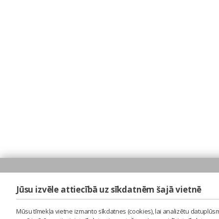
Jūsu izvēle attiecībā uz sīkdatnēm šajā vietnē
Mūsu tīmekļa vietne izmanto sīkdatnes (cookies), lai analizētu datuplūsm