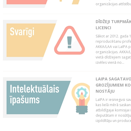
organizācijas attīstību
DĪDŽEJI TURPMĀ
LICENCI
Sākot ar 2012. gada 1
reproducēšanu profe
AKKA/LAA vai LaIPA p
organizācijas. AKKA/L
vietā dīdžejiem sagat
izvēles vienā no...
LAIPA SAGATAVO
GROZĪJUMIEM KO
NOSTĀJU
LaIPA ir iesniegusi s
kas lielā mērā saskan
atbildīgajai komisija
deputātam ir nosūtīju
izpildītāju un produc