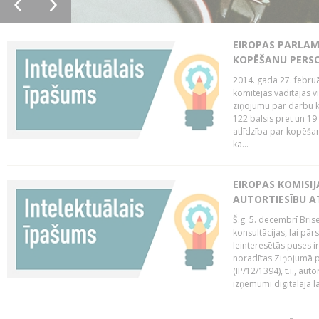
EIROPAS PARLAM
KOPĒŠANU PERS
2014. gada 27. februā
komitejas vadītājas v
ziņojumu par darbu k
122 balsis pret un 19
atlīdzība par kopēša
ka...
EIROPAS KOMISIJ
AUTORTIESĪBU A
Š.g. 5. decembrī Bris
konsultācijas, lai pār
Ieinteresētās puses i
noradītas Ziņojumā pa
(IP/12/1394), t.i., aut
izņēmumi digitālajā la