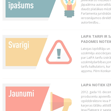
Jāvienkāršo mūzikas l
jāpaātrina autoratlīd
daudz plašākas mūzik
Parlamenta juridiskā
ierosinājumos direktī
autortiesību...
LAIPA TARIFI IR
PADOMES NOTEIK
Latvijas Izpildītāju u
uzņēmēju asociācijas 
par LaIPA tarifu izs
uzņēmējdarbības jom
tarifu kalkulators, ku
apjomu. Pērn Konkur
LAIPA NOTIEK I
2012. gada 10. decemb
producentu apvienības
izpilddirektore Ieva 
karjeras tālāku attīst
Ieva Platpere ir sasn