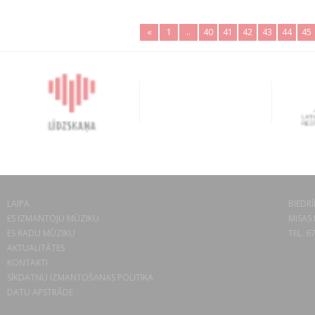
«
1
..
40
41
42
43
44
45
LAIPA
BIEDRĪ
ES IZMANTOJU MŪZIKU
MISAS 
ES RADU MŪZIKU
TEL. 6
AKTUALITĀTES
KONTAKTI
SĪKDATŅU IZMANTOŠANAS POLITIKA
DATU APSTRĀDE