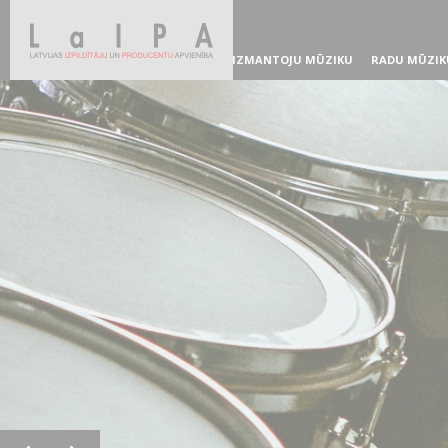
IZMANTOJU MŪZIKU
RADU MŪZIK