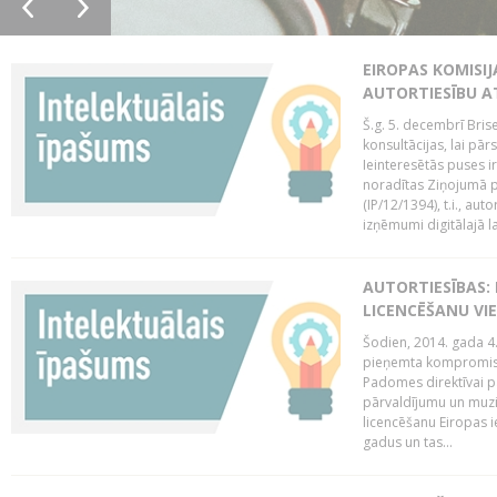
EIROPAS KOMISIJ
AUTORTIESĪBU A
Š.g. 5. decembrī Bris
konsultācijas, lai pār
Ieinteresētās puses i
noradītas Ziņojumā pa
(IP/12/1394), t.i., aut
izņēmumi digitālajā la
AUTORTIESĪBAS: 
LICENCĒŠANU VI
Šodien, 2014. gada 4.
pieņemta kompromisa
Padomes direktīvai pa
pārvaldījumu un muzik
licencēšanu Eiropas ie
gadus un tas...