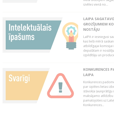
izvēles vienā no...
LAIPA SAGATAVO
GROZĪJUMIEM KO
NOSTĀJU
LaIPA ir iesniegusi s
kas lielā mērā saskan
atbildīgajai komisija
deputātam ir nosūtīju
izpildītāju un produc
KONKURENCES PA
LAIPA
Konkurences padome 
par izpētes lietas iz
stāvokļa ļaunprātīgu
maksājamo atlīdzību 
pamatojoties uz Latv
Konkurences...