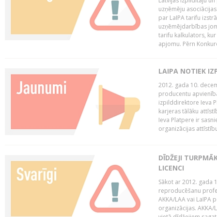
Latvijas Izpildītāju u
uzņēmēju asociācijas 
par LaIPA tarifu izs
uzņēmējdarbības jom
tarifu kalkulators, ku
apjomu. Pērn Konkur
LAIPA NOTIEK I
2012. gada 10. decemb
producentu apvienības
izpilddirektore Ieva 
karjeras tālāku attīst
Ieva Platpere ir sasn
organizācijas attīstību
DĪDŽEJI TURPMĀ
LICENCI
Sākot ar 2012. gada 1
reproducēšanu profe
AKKA/LAA vai LaIPA p
organizācijas. AKKA/L
vietā dīdžejiem sagat