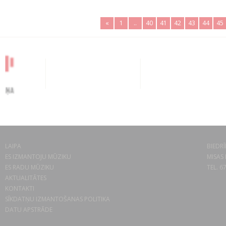
«
1
..
40
41
42
43
44
45
LAIPA
BIEDRĪ
ES IZMANTOJU MŪZIKU
MISAS 
ES RADU MŪZIKU
TEL. 6
AKTUALITĀTES
KONTAKTI
SĪKDATŅU IZMANTOŠANAS POLITIKA
DATU APSTRĀDE