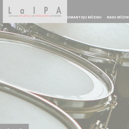
IZMANTOJU MŪZIKU
RADU MŪZIK