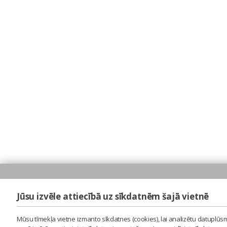
Jūsu izvēle attiecībā uz sīkdatnēm šajā vietnē
Mūsu tīmekļa vietne izmanto sīkdatnes (cookies), lai analizētu datuplūsm