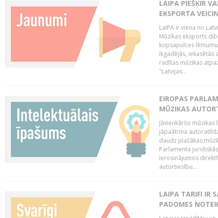
LAIPA PIEŠĶIR V
EKSPORTA VEICI
LaIPA ir viena no Latv
Mūzikas eksports dib
kopsapulces lēmumu, 
ikgadējās, iekasētās 
radītas mūzikas atpaz
"Latvijas...
EIROPAS PARLAM
MŪZIKAS AUTORT
Jāvienkāršo mūzikas l
jāpaātrina autoratlīd
daudz plašākas mūzik
Parlamenta juridiskā
ierosinājumos direktī
autortiesību...
LAIPA TARIFI IR
PADOMES NOTEIK