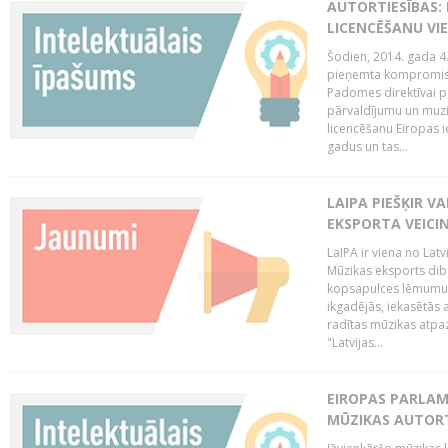
AUTORTIESĪBAS: 
LICENCĒŠANU VI
Šodien, 2014. gada 4.
pieņemta kompromisa
Padomes direktīvai pa
pārvaldījumu un muzik
licencēšanu Eiropas ie
gadus un tas...
LAIPA PIEŠĶIR V
EKSPORTA VEICI
LaIPA ir viena no Latv
Mūzikas eksports dib
kopsapulces lēmumu, 
ikgadējās, iekasētās 
radītas mūzikas atpaz
"Latvijas...
EIROPAS PARLAM
MŪZIKAS AUTORT