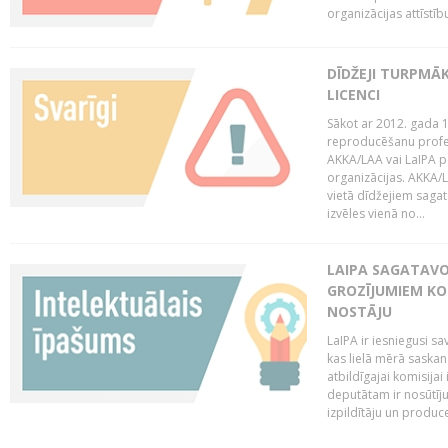
organizācijas attīstību
DĪDŽEJI TURPMĀ
LICENCI
Sākot ar 2012. gada 1
reproducēšanu profe
AKKA/LAA vai LaIPA p
organizācijas. AKKA/L
vietā dīdžejiem sagat
izvēles vienā no...
LAIPA SAGATAVO
GROZĪJUMIEM KO
NOSTĀJU
LaIPA ir iesniegusi s
kas lielā mērā saskan
atbildīgajai komisija
deputātam ir nosūtīju
izpildītāju un produc