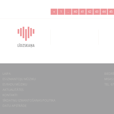
«
1
..
40
41
42
43
44
45
LAIPA
BIEDRĪ
ES IZMANTOJU MŪZIKU
MISAS 
ES RADU MŪZIKU
TEL. 6
AKTUALITĀTES
KONTAKTI
SĪKDATŅU IZMANTOŠANAS POLITIKA
DATU APSTRĀDE