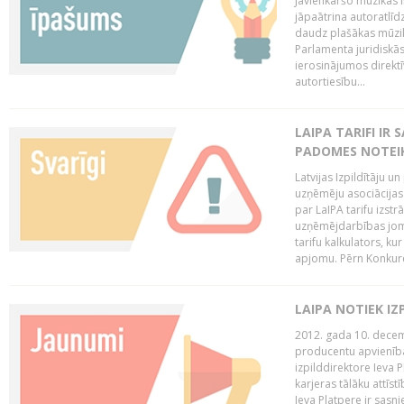
Jāvienkāršo mūzikas l
jāpaātrina autoratlīd
daudz plašākas mūzik
Parlamenta juridiskā
ierosinājumos direktī
autortiesību...
LAIPA TARIFI IR
PADOMES NOTEIK
Latvijas Izpildītāju u
uzņēmēju asociācijas 
par LaIPA tarifu izs
uzņēmējdarbības jom
tarifu kalkulators, ku
apjomu. Pērn Konkur
LAIPA NOTIEK I
2012. gada 10. decemb
producentu apvienības
izpilddirektore Ieva 
karjeras tālāku attīst
Ieva Platpere ir sasn