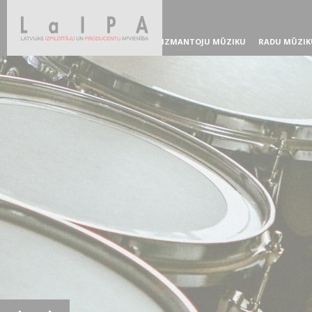
IZMANTOJU MŪZIKU
RADU MŪZIK