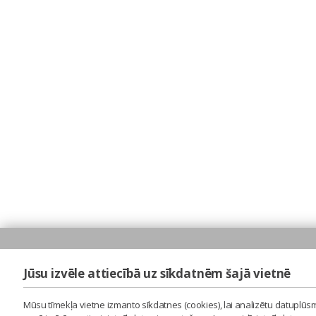
Jūsu izvēle attiecībā uz sīkdatnēm šajā vietnē
Mūsu tīmekļa vietne izmanto sīkdatnes (cookies), lai analizētu datuplūsm