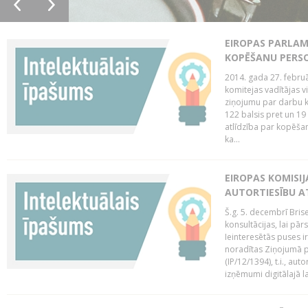
EIROPAS PARLAM
KOPĒŠANU PERS
2014. gada 27. februā
komitejas vadītājas v
ziņojumu par darbu k
122 balsis pret un 19
atlīdzība par kopēša
ka...
EIROPAS KOMISIJ
AUTORTIESĪBU A
Š.g. 5. decembrī Bris
konsultācijas, lai pār
Ieinteresētās puses i
noradītas Ziņojumā pa
(IP/12/1394), t.i., aut
izņēmumi digitālajā la