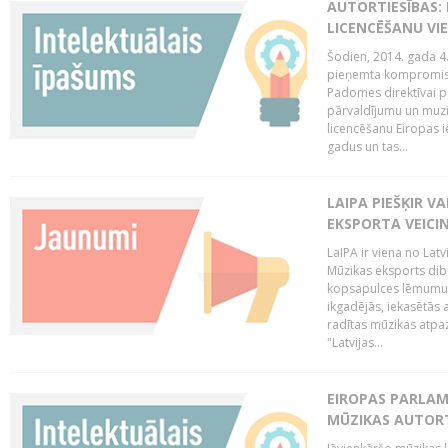
AUTORTIESĪBAS: 
LICENCĒŠANU VI
Šodien, 2014. gada 4.
pieņemta kompromisa
Padomes direktīvai pa
pārvaldījumu un muzik
licencēšanu Eiropas ie
gadus un tas...
LAIPA PIEŠĶIR V
EKSPORTA VEICI
LaIPA ir viena no Latv
Mūzikas eksports dib
kopsapulces lēmumu, 
ikgadējās, iekasētās 
radītas mūzikas atpaz
"Latvijas...
EIROPAS PARLAM
MŪZIKAS AUTORT