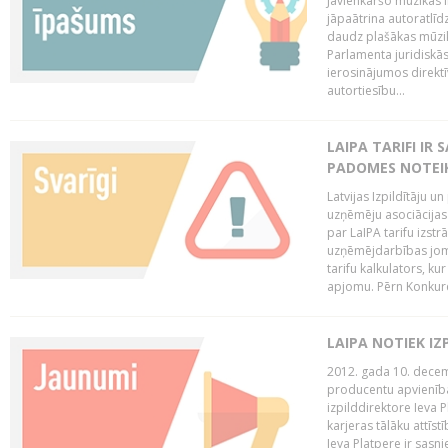
Jāvienkāršo mūzikas l
jāpaātrina autoratlīd
daudz plašākas mūzik
Parlamenta juridiskā
ierosinājumos direktī
autortiesību...
LAIPA TARIFI IR
PADOMES NOTEIK
Latvijas Izpildītāju u
uzņēmēju asociācijas 
par LaIPA tarifu izs
uzņēmējdarbības jom
tarifu kalkulators, ku
apjomu. Pērn Konkur
LAIPA NOTIEK I
2012. gada 10. decemb
producentu apvienības
izpilddirektore Ieva 
karjeras tālāku attīst
Ieva Platpere ir sasn