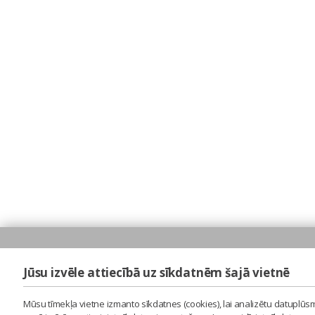
Jūsu izvēle attiecībā uz sīkdatnēm šajā vietnē
Mūsu tīmekļa vietne izmanto sīkdatnes (cookies), lai analizētu datuplūsm