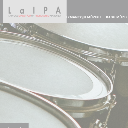
IZMANTOJU MŪZIKU
RADU MŪZIK