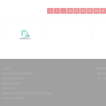
«
1
..
40
41
42
43
44
45
LAIPA
BIEDRĪ
ES IZMANTOJU MŪZIKU
MISAS 
ES RADU MŪZIKU
TEL. 6
AKTUALITĀTES
KONTAKTI
SĪKDATŅU IZMANTOŠANAS POLITIKA
DATU APSTRĀDE