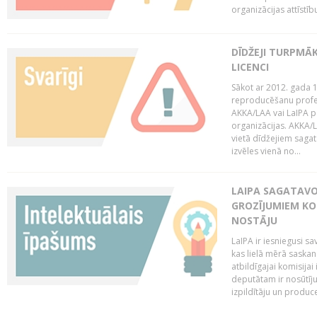
organizācijas attīstību
DĪDŽEJI TURPMĀ
LICENCI
Sākot ar 2012. gada 1
reproducēšanu profe
AKKA/LAA vai LaIPA p
organizācijas. AKKA/L
vietā dīdžejiem sagat
izvēles vienā no...
LAIPA SAGATAVO
GROZĪJUMIEM KO
NOSTĀJU
LaIPA ir iesniegusi s
kas lielā mērā saskan
atbildīgajai komisija
deputātam ir nosūtīju
izpildītāju un produc