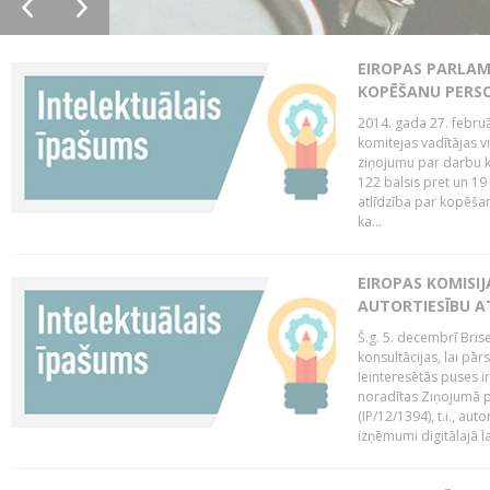
EIROPAS PARLAM
KOPĒŠANU PERS
2014. gada 27. februā
komitejas vadītājas v
ziņojumu par darbu k
122 balsis pret un 19
atlīdzība par kopēša
ka...
EIROPAS KOMISIJ
AUTORTIESĪBU A
Š.g. 5. decembrī Bris
konsultācijas, lai pār
Ieinteresētās puses i
noradītas Ziņojumā pa
(IP/12/1394), t.i., aut
izņēmumi digitālajā la