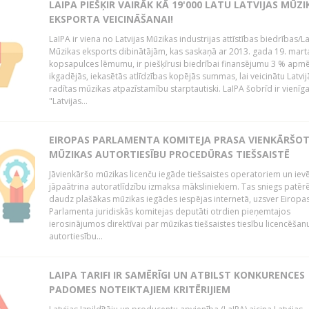
LAIPA PIEŠĶIR VAIRĀK KĀ 19'000 LATU LATVIJAS MŪZI
EKSPORTA VEICINĀŠANAI!
LaIPA ir viena no Latvijas Mūzikas industrijas attīstības biedrības/La
Mūzikas eksports dibinātājām, kas saskaņā ar 2013. gada 19. mart
kopsapulces lēmumu, ir piešķīrusi biedrībai finansējumu 3 % apm
ikgadējās, iekasētās atlīdzības kopējās summas, lai veicinātu Latvij
radītas mūzikas atpazīstamību starptautiski. LaIPA šobrīd ir vienīga
"Latvijas...
EIROPAS PARLAMENTA KOMITEJA PRASA VIENKĀRŠO
MŪZIKAS AUTORTIESĪBU PROCEDŪRAS TIEŠSAISTĒ
Jāvienkāršo mūzikas licenču iegāde tiešsaistes operatoriem un iev
jāpaātrina autoratlīdzību izmaksa māksliniekiem. Tas sniegs patēr
daudz plašākas mūzikas iegādes iespējas internetā, uzsver Eiropa
Parlamenta juridiskās komitejas deputāti otrdien pieņemtajos
ierosinājumos direktīvai par mūzikas tiešsaistes tiesību licencēšan
autortiesību...
LAIPA TARIFI IR SAMĒRĪGI UN ATBILST KONKURENCES
PADOMES NOTEIKTAJIEM KRITĒRIJIEM