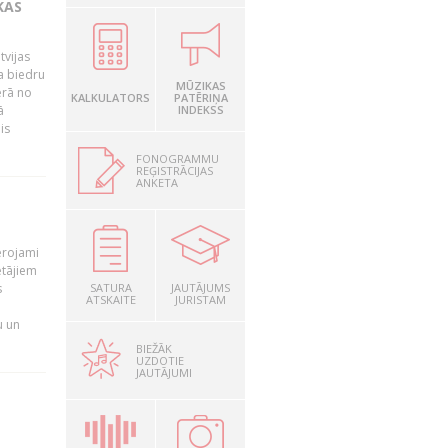
KAS
tvijas
a biedru
MŪZIKAS
ērā no
KALKULATORS
PATĒRIŅA
ā
INDEKSS
is
FONOGRAMMU
REĢISTRĀCIJAS
ANKETA
T
ērojami
ētājiem
s
SATURA
JAUTĀJUMS
ATSKAITE
JURISTAM
u un
BIEŽĀK
UZDOTIE
JAUTĀJUMI