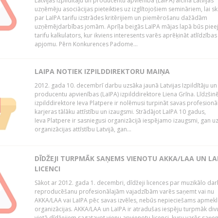
Latvijas Izpildītāju un producentu apvienība (LaIPA) aicina Latvijas
uzņēmēju asociācijas pieteikties uz izglītojošiem semināriem, lai s
par LaIPA tarifu izstrādes kritērijiem un piemērošanu dažādām
uzņēmējdarbības jomām. Aprīļa beigās LaIPA mājas lapā būs pie
tarifu kalkulators, kur ikviens interesents varēs aprēķināt atlīdzības
apjomu. Pērn Konkurences Padome...
LAIPA NOTIEK IZPILDDIREKTORU MAIŅA
2012. gada 10. decembrī darbu uzsāka jaunā Latvijas Izpildītāju un
producentu apvienības (LaIPA) izpilddirektore Liena Grīna. Līdzšin
izpilddirektore Ieva Platpere ir nolēmusi turpināt savas profesionā
karjeras tālāku attīstību un izaugsmi. Strādājot LaIPA 10 gadus,
Ieva Platpere ir sasniegusi organizācijā iespējamo izaugsmi, gan u
organizācijas attīstību Latvijā, gan...
DĪDŽEJI TURPMĀK SAŅEMS VIENOTU AKKA/LAA UN LA
LICENCI
Sākot ar 2012. gada 1. decembri, dīdžeji licences par muzikālo da
reproducēšanu profesionālajām vajadzībām varēs saņemt vai nu
AKKA/LAA vai LaIPA pēc savas izvēles, nebūs nepieciešams apmekl
organizācijas. AKKA/LAA un LaIPA ir atradušas iespēju turpmāk divu
vietā dīdžejiem sagatavot vienu apvienotu licenci, kuru varēs saņe