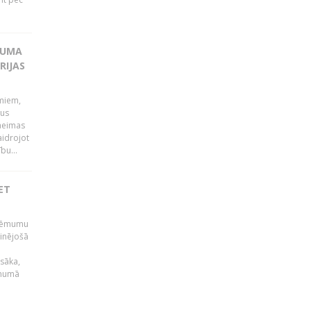
KUMA
RIJAS
umiem,
dus
Saeimas
aidrojot
bu...
ET
 lēmumu
minējošā
sāka,
ēmumā