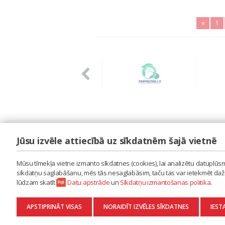
«
1
Jūsu izvēle attiecībā uz sīkdatnēm šajā vietnē
LAIPA
ES IZMANTOJU MŪZIKU
Mūsu tīmekļa vietne izmanto sīkdatnes (cookies), lai analizētu datuplūsmu
ES RADU MŪZIKU
sīkdatņu saglabāšanu, mēs tās nesaglabāsim, taču tas var ietekmēt dažu 
AKTUALITĀTES
lūdzam skatīt
Datu apstrāde
un
Sīkdatņu izmantošanas politika
.
KONTAKTI
SĪKDATŅU IZMANTOŠANAS POLITIKA
APSTIPRINĀT VISAS
NORAIDĪT IZVĒLES SĪKDATNES
IEST
DATU APSTRĀDE