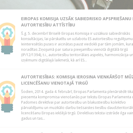
EIROPAS KOMISIJA UZSĀK SABIEDRISKO APSPRIEŠANU
AUTORTIESĪBU ATTĪSTĪBU
Š.g. 5. decembrī Briselē Eiropas Komisija ir uzsākusi sabiedriskās
konsultācijas, lai pārskatītu un uzlabotu ES autortiesību regulējumu
Ieinteresētās puses ir aicinātas paust viedokli par tām jomām, kur
noradītas Ziņojumā par satura pieejamību vienotā digitālā tirgū
(IP/12/1394), t.i., autortiesību teritoriālais aspekts, harmonizācija u
izņēmumi digitālajā laikmetā, kā arī ES...
AUTORTIESĪBAS: KOMISIJA IEROSINA VIENKĀRŠOT MŪ
LICENCĒŠANU VIENOTAJĀ TIRGŪ
Šodien, 2014. gada 4. februārī, Eiropas Parlamenta plenārsēdē tik
pieņemta kompromisa vienošanās par tekstu Eiropas Parlamenta 
Padomes direktīvai par autortiesību un blakustiesību kolektīvo
pārvaldījumu un muzikālo darbu tiešsaistes tiesību daudzteritoriāl
licencēšanu Eiropas iekšējā tirgū. Direktīvas teksta izstrāde ilga vai
gadus un tas...