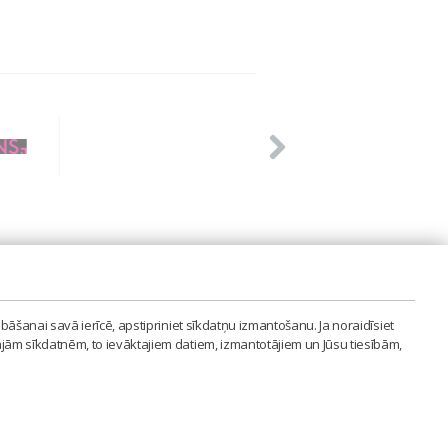
PVIENĪBA'
bāšanai savā ierīcē, apstipriniet sīkdatņu izmantošanu. Ja noraidīsiet
LAIPA.ORG
ajām sīkdatnēm, to ievāktajiem datiem, izmantotājiem un Jūsu tiesībām,