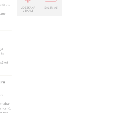
kaidrotu
LĪDZSKAŅA
GALERIJAS
VEIKALS
ejams
ējā
lās
zsākot
IPA
rbu
ēt abas
 licenču
mt pēc