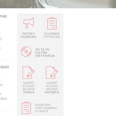
 PAR
.
PIETEIKT
DJ LICENCE
PASĀKUMU
PIETEIKUMS
as
n
ZELTA UN
PLATĪNA
SERTIFIKĀCIJA
ZIKAS
a
SAŅEMT
SAŅEMT
un
ATĻAUJU
ATĻAUJU
MŪZIKAI
MŪZIKAI
VEIKALĀ
KAFEJNĪCĀ
o
rākus
PASĀKUMA
FONOGRAMMU
ATSKAITE