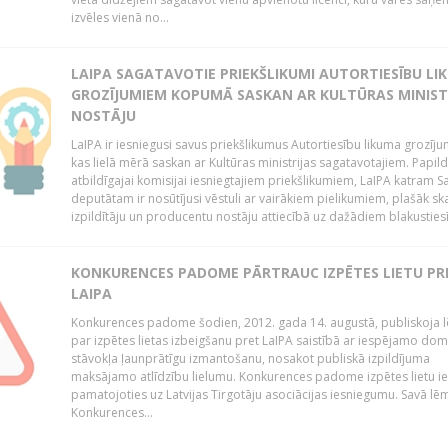
izvēles vienā no...
LAIPA SAGATAVOTIE PRIEKŠLIKUMI AUTORTIESĪBU LI
GROZĪJUMIEM KOPUMĀ SASKAN AR KULTŪRAS MINIST
NOSTĀJU
LaIPA ir iesniegusi savus priekšlikumus Autortiesību likuma grozīj
kas lielā mērā saskan ar Kultūras ministrijas sagatavotajiem. Papil
atbildīgajai komisijai iesniegtajiem priekšlikumiem, LaIPA katram 
deputātam ir nosūtījusi vēstuli ar vairākiem pielikumiem, plašāk sk
izpildītāju un producentu nostāju attiecībā uz dažādiem blakustiesī
KONKURENCES PADOME PĀRTRAUC IZPĒTES LIETU PR
LAIPA
Konkurences padome šodien, 2012. gada 14. augustā, publiskoja
par izpētes lietas izbeigšanu pret LaIPA saistībā ar iespējamo do
stāvokļa ļaunprātīgu izmantošanu, nosakot publiskā izpildījuma
maksājamo atlīdzību lielumu. Konkurences padome izpētes lietu ie
pamatojoties uz Latvijas Tirgotāju asociācijas iesniegumu. Savā l
Konkurences...