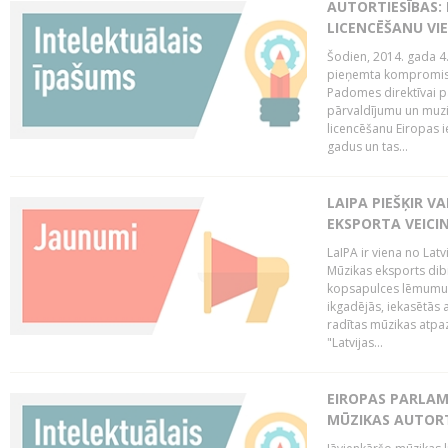
AUTORTIESĪBAS: 
LICENCĒŠANU VI
Šodien, 2014. gada 4.
pieņemta kompromisa
Padomes direktīvai pa
pārvaldījumu un muzik
licencēšanu Eiropas ie
gadus un tas...
LAIPA PIEŠĶIR V
EKSPORTA VEICI
LaIPA ir viena no Latv
Mūzikas eksports dib
kopsapulces lēmumu, 
ikgadējās, iekasētās 
radītas mūzikas atpaz
"Latvijas...
EIROPAS PARLAM
MŪZIKAS AUTORT