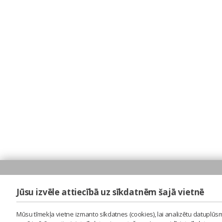
Jūsu izvēle attiecībā uz sīkdatnēm šajā vietnē
Mūsu tīmekļa vietne izmanto sīkdatnes (cookies), lai analizētu datuplūsm