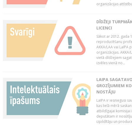
organizācijas attīstību
DĪDŽEJI TURPMĀ
LICENCI
Sākot ar 2012. gada 1
reproducēšanu profe
AKKA/LAA vai LaIPA p
organizācijas. AKKA/L
vietā dīdžejiem sagat
izvēles vienā no...
LAIPA SAGATAVO
GROZĪJUMIEM KO
NOSTĀJU
LaIPA ir iesniegusi s
kas lielā mērā saskan
atbildīgajai komisija
deputātam ir nosūtīju
izpildītāju un produc