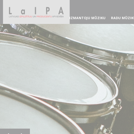
IZMANTOJU MŪZIKU
RADU MŪZIK