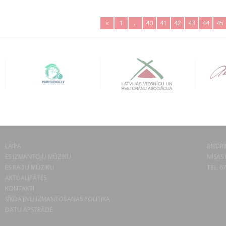
«
1
..
40
41
42
43
44
45
LAIPA
BIEDRĪ
ES IZMANTOJU MŪZIKU
MISAS 
ES RADU MŪZIKU
TEL. 6
AKTUALITĀTES
KONTAKTI
SĪKDATŅU IZMANTOŠANAS POLITIKA
DATU APSTRĀDE