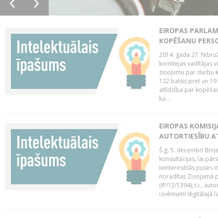
EIROPAS PARLAM
KOPĒŠANU PERS
2014. gada 27. februā
komitejas vadītājas v
ziņojumu par darbu k
122 balsis pret un 19
atlīdzība par kopēša
ka...
EIROPAS KOMISIJ
AUTORTIESĪBU A
Š.g. 5. decembrī Bris
konsultācijas, lai pār
Ieinteresētās puses i
noradītas Ziņojumā pa
(IP/12/1394), t.i., aut
izņēmumi digitālajā la