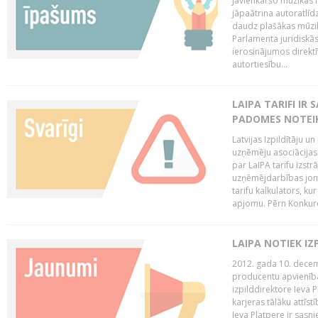
Jāvienkāršo mūzikas l
jāpaātrina autoratlīd
daudz plašākas mūzik
Parlamenta juridiskā
ierosinājumos direktī
autortiesību...
LAIPA TARIFI IR
PADOMES NOTEIK
Latvijas Izpildītāju u
uzņēmēju asociācijas 
par LaIPA tarifu izs
uzņēmējdarbības jom
tarifu kalkulators, ku
apjomu. Pērn Konkur
LAIPA NOTIEK I
2012. gada 10. decemb
producentu apvienības
izpilddirektore Ieva 
karjeras tālāku attīst
Ieva Platpere ir sasn