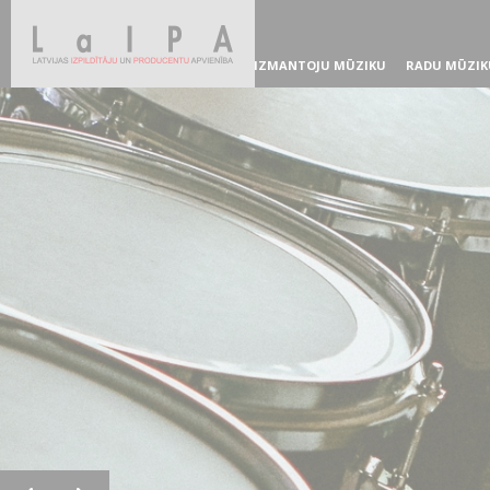
IZMANTOJU MŪZIKU
RADU MŪZIK