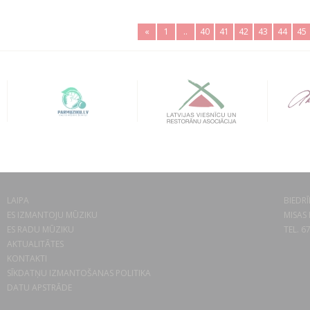
«
1
..
40
41
42
43
44
45
LAIPA
BIEDRĪ
ES IZMANTOJU MŪZIKU
MISAS 
ES RADU MŪZIKU
TEL. 6
AKTUALITĀTES
KONTAKTI
SĪKDATŅU IZMANTOŠANAS POLITIKA
DATU APSTRĀDE