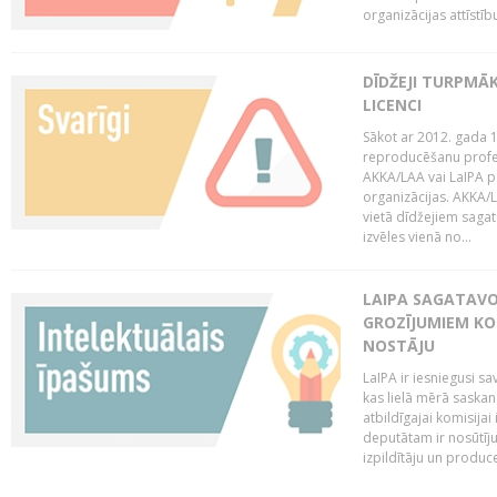
organizācijas attīstību
DĪDŽEJI TURPMĀ
LICENCI
Sākot ar 2012. gada 1
reproducēšanu profe
AKKA/LAA vai LaIPA p
organizācijas. AKKA/L
vietā dīdžejiem sagat
izvēles vienā no...
LAIPA SAGATAVO
GROZĪJUMIEM KO
NOSTĀJU
LaIPA ir iesniegusi s
kas lielā mērā saskan
atbildīgajai komisija
deputātam ir nosūtīju
izpildītāju un produc