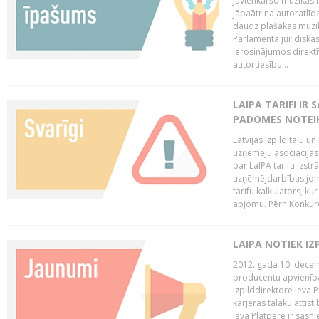
Jāvienkāršo mūzikas l
jāpaātrina autoratlīd
daudz plašākas mūzik
Parlamenta juridiskā
ierosinājumos direktī
autortiesību...
LAIPA TARIFI IR
PADOMES NOTEIK
Latvijas Izpildītāju u
uzņēmēju asociācijas 
par LaIPA tarifu izs
uzņēmējdarbības jom
tarifu kalkulators, ku
apjomu. Pērn Konkur
LAIPA NOTIEK I
2012. gada 10. decemb
producentu apvienības
izpilddirektore Ieva 
karjeras tālāku attīst
Ieva Platpere ir sasn