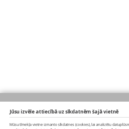
Jūsu izvēle attiecībā uz sīkdatnēm šajā vietnē
Mūsu tīmekļa vietne izmanto sīkdatnes (cookies), lai analizētu datuplūsm