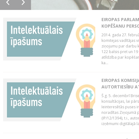
EIROPAS PARLAM
KOPĒŠANU PERS
2014. gada 27. februā
komitejas vadītājas v
ziņojumu par darbu k
122 balsis pret un 19
atlīdzība par kopēša
ka...
EIROPAS KOMISIJ
AUTORTIESĪBU A
Š.g. 5. decembrī Bris
konsultācijas, lai pār
Ieinteresētās puses i
noradītas Ziņojumā pa
(IP/12/1394), t.i., aut
izņēmumi digitālajā la