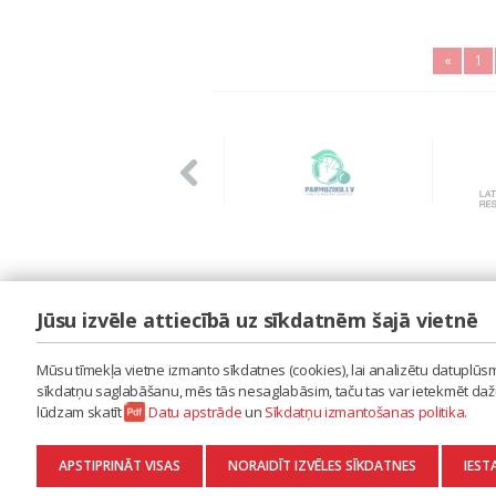
«
1
Jūsu izvēle attiecībā uz sīkdatnēm šajā vietnē
LAIPA
ES IZMANTOJU MŪZIKU
Mūsu tīmekļa vietne izmanto sīkdatnes (cookies), lai analizētu datuplūsmu
ES RADU MŪZIKU
sīkdatņu saglabāšanu, mēs tās nesaglabāsim, taču tas var ietekmēt dažu 
AKTUALITĀTES
lūdzam skatīt
Datu apstrāde
un
Sīkdatņu izmantošanas politika
.
KONTAKTI
SĪKDATŅU IZMANTOŠANAS POLITIKA
APSTIPRINĀT VISAS
NORAIDĪT IZVĒLES SĪKDATNES
IEST
DATU APSTRĀDE