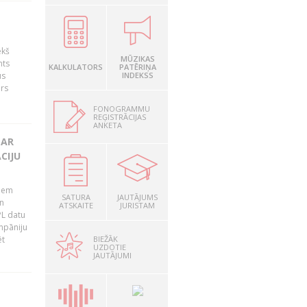
ekš
MŪZIKAS
nts
KALKULATORS
PATĒRIŅA
us
INDEKSS
ārs
FONOGRAMMU
REĢISTRĀCIJAS
ANKETA
 AR
CIJU
tiem
SATURA
JAUTĀJUMS
n
ATSKAITE
JURISTAM
PL datu
ompāniju
BIEŽĀK
ēt
UZDOTIE
JAUTĀJUMI