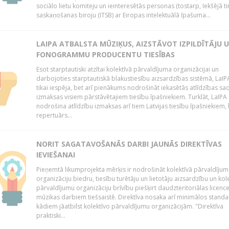
sociālo lietu komiteju un ieinteresētās personas (tostarp, Iekšējā ti
saskaņošanas biroju (ITSB) ar Eiropas intelektuālā īpašuma...
LAIPA ATBALSTA MŪZIĶUS, AIZSTĀVOT IZPILDĪTĀJU 
FONOGRAMMU PRODUCENTU TIESĪBAS
Esot starptautiski atzītai kolektīvā pārvaldījuma organizācijai un
darbojoties starptautiskā blakustiesību aizsardzības sistēmā, LaIPA
tikai iespēja, bet arī pienākums nodrošināt iekasētās atlīdzības sad
izmaksas visiem pārstāvētajiem tiesību īpašniekiem. Turklāt, LaIPA
nodrošina atlīdzību izmaksas arī tiem Latvijas tiesību īpašniekiem,
repertuārs...
NORIT SAGATAVOŠANĀS DARBI JAUNĀS DIREKTĪVAS
IEVIEŠANAI
Pieņemtā likumprojekta mērķis ir nodrošināt kolektīvā pārvaldījum
organizāciju biedru, tiesību turētāju un lietotāju aizsardzību un kol
pārvaldījumu organizāciju brīvību piešķirt daudzteritoriālas licenc
mūzikas darbiem tiešsaistē. Direktīva nosaka arī minimālos standa
kādiem jāatbilst kolektīvo pārvaldījumu organizācijām. "Direktīva
praktiski...