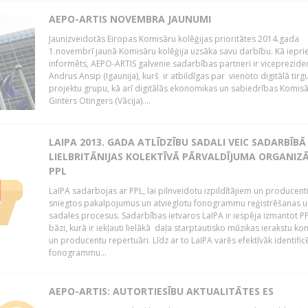
AEPO-ARTIS NOVEMBRA JAUNUMI
Jaunizveidotās Eiropas Komisāru kolēģijas prioritātes 2014.gada
1.novembrī jaunā Komisāru kolēģija uzsāka savu darbību. Kā iepri
informēts, AEPO-ARTIS galvenie sadarbības partneri ir viceprezide
Andrus Ansip (Igaunija), kurš ir atbildīgas par vienoto digitālā tirg
projektu grupu, kā arī digitālās ekonomikas un sabiedrības Komis
Ginters Otingers (Vācija)....
LAIPA 2013. GADA ATLĪDZĪBU SADALI VEIC SADARBĪBĀ
LIELBRITĀNIJAS KOLEKTĪVĀ PĀRVALDĪJUMA ORGANIZĀ
PPL
LaIPA sadarbojas ar PPL, lai pilnveidotu izpildītājiem un producen
sniegtos pakalpojumus un atvieglotu fonogrammu reģistrēšanas u
sadales procesus. Sadarbības ietvaros LaIPA ir iespēja izmantot P
bāzi, kurā ir iekļauti lielākā daļa starptautisko mūzikas ierakstu k
un producentu repertuāri. Līdz ar to LaIPA varēs efektīvāk identific
fonogrammu...
AEPO-ARTIS: AUTORTIESĪBU AKTUALITĀTES ES