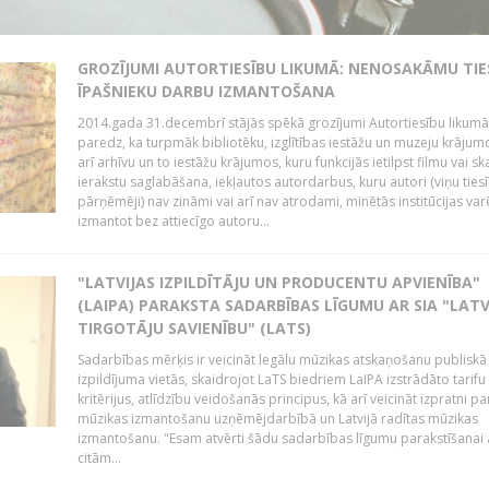
GROZĪJUMI AUTORTIESĪBU LIKUMĀ: NENOSAKĀMU TIE
ĪPAŠNIEKU DARBU IZMANTOŠANA
2014.gada 31.decembrī stājās spēkā grozījumi Autortiesību likumā
paredz, ka turpmāk bibliotēku, izglītības iestāžu un muzeju krājum
arī arhīvu un to iestāžu krājumos, kuru funkcijās ietilpst filmu vai s
ierakstu saglabāšana, iekļautos autordarbus, kuru autori (viņu ties
pārņēmēji) nav zināmi vai arī nav atrodami, minētās institūcijas var
izmantot bez attiecīgo autoru...
"LATVIJAS IZPILDĪTĀJU UN PRODUCENTU APVIENĪBA"
(LAIPA) PARAKSTA SADARBĪBAS LĪGUMU AR SIA "LATV
TIRGOTĀJU SAVIENĪBU" (LATS)
Sadarbības mērķis ir veicināt legālu mūzikas atskaņošanu publiskā
izpildījuma vietās, skaidrojot LaTS biedriem LaIPA izstrādāto tarifu
kritērijus, atlīdzību veidošanās principus, kā arī veicināt izpratni pa
mūzikas izmantošanu uzņēmējdarbībā un Latvijā radītas mūzikas
izmantošanu. "Esam atvērti šādu sadarbības līgumu parakstīšanai a
citām...