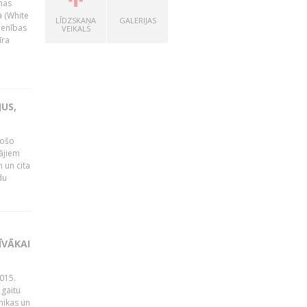
nas
a (White
LĪDZSKAŅA
GALERIJAS
ienības
VEIKALS
īra
US,
gošo
tājiem
 un cita
du
ĪVĀKAI
015.
 gaitu
mikas un