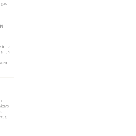
rgus
UN
 ir ne
ali un
 kuru
a
ektīvo
es
rtus,