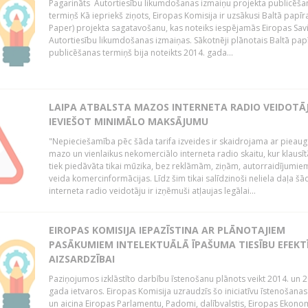
Pagarināts Autortiesību likumdošanas izmaiņu projekta publicēša
termiņš Kā iepriekš ziņots, Eiropas Komisija ir uzsākusi Baltā papīr
Paper) projekta sagatavošanu, kas noteiks iespējamās Eiropas Sav
Autortiesību likumdošanas izmaiņas. Sākotnēji plānotais Baltā pap
publicēšanas termiņš bija noteikts 2014. gada...
LAIPA ATBALSTA MAZOS INTERNETA RADIO VEIDOTĀJ
IEVIEŠOT MINIMĀLO MAKSĀJUMU
"Nepieciešamība pēc šāda tarifa izveides ir skaidrojama ar pieau
mazo un vienlaikus nekomerciālo interneta radio skaitu, kur klausī
tiek piedāvāta tikai mūzika, bez reklāmām, ziņām, autorraidījumiem
veida komercinformācijas. Līdz šim tikai salīdzinoši neliela daļa šā
interneta radio veidotāju ir izņēmuši atļaujas legālai...
EIROPAS KOMISIJA IEPAZĪSTINA AR PLĀNOTAJIEM
PASĀKUMIEM INTELEKTUĀLĀ ĪPAŠUMA TIESĪBU EFEKT
AIZSARDZĪBAI
Paziņojumos izklāstīto darbību īstenošanu plānots veikt 2014. un 2
gada ietvaros. Eiropas Komisija uzraudzīs šo iniciatīvu īstenošanas
un aicina Eiropas Parlamentu, Padomi, dalībvalstis, Eiropas Ekono