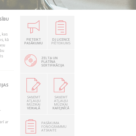
SĪBU
, kas
os, kā
PIETEIKT
DJ LICENCE
PASĀKUMU
PIETEIKUMS
kaņu
ību
ēs
ZELTA UN
PLATĪNA
SERTIFIKĀCIJA
IJAS
SAŅEMT
SAŅEMT
ATĻAUJU
ATĻAUJU
MŪZIKAI
MŪZIKAI
VEIKALĀ
KAFEJNĪCĀ
r
rī ar
PASĀKUMA
FONOGRAMMU
ATSKAITE