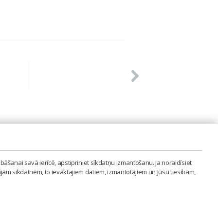
PVIENĪBA'
bāšanai savā ierīcē, apstipriniet sīkdatņu izmantošanu. Ja noraidīsiet
LAIPA.ORG
ajām sīkdatnēm, to ievāktajiem datiem, izmantotājiem un Jūsu tiesībām,