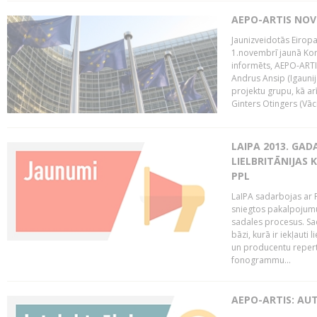
AEPO-ARTIS NO
Jaunizveidotās Eiropa
1.novembrī jaunā Kom
informēts, AEPO-ARTIS
Andrus Ansip (Igaunija
projektu grupu, kā a
Ginters Otingers (Vācij
LAIPA 2013. GAD
LIELBRITĀNIJAS
PPL
LaIPA sadarbojas ar P
sniegtos pakalpojum
sadales procesus. Sad
bāzi, kurā ir iekļauti
un producentu repertuā
fonogrammu...
AEPO-ARTIS: AU