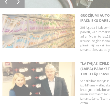
GROZĪJUMI AUTO
ĪPAŠNIEKU DAR
2014.gada 31.decembr
paredz, ka turpmāk bi
arī arhīvu un to iestā
ierakstu saglabāšana,
pārņēmēji) nav zināmi
izmantot bez attiecīgo
"LATVIJAS IZPIL
(LAIPA) PARAKST
TIRGOTĀJU SAVIE
Sadarbības mērķis ir 
izpildījuma vietās, sk
kritērijus, atlīdzību 
mūzikas izmantošanu 
izmantošanu. "Esam a
citām...