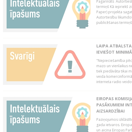
Pagarināts Autorties
termiņš Kā iepriekš zi
Paper) projekta saga
Autortiesību likumdoš
publicēšanas termiņš 
LAIPA ATBALSTA
IEVIEŠOT MINIM
"Nepieciešamība pēc 
mazo un vienlaikus ne
tiek piedāvāta tikai 
veida komercinformāci
interneta radio veidot
EIROPAS KOMISIJ
PASĀKUMIEM INT
AIZSARDZĪBAI
Paziņojumos izklāstīt
gada ietvaros. Eiropa
un aicina Eiropas Par