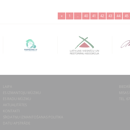
«
1
..
40
41
42
43
44
45
LAIPA
BIEDRĪ
ES IZMANTOJU MŪZIKU
MISAS 
ES RADU MŪZIKU
TEL. 6
AKTUALITĀTES
KONTAKTI
SĪKDATŅU IZMANTOŠANAS POLITIKA
DATU APSTRĀDE