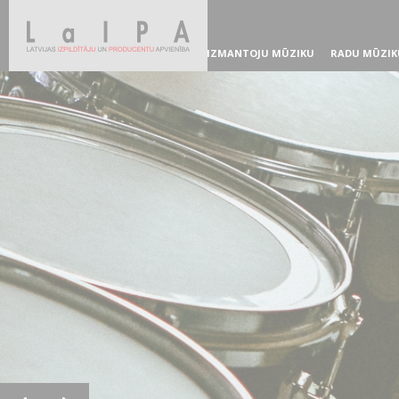
IZMANTOJU MŪZIKU
RADU MŪZIK