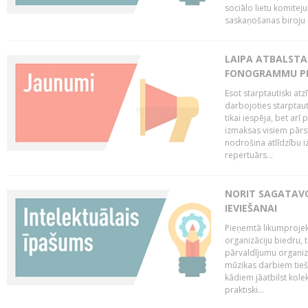
sociālo lietu komiteju
saskaņošanas biroju (
LAIPA ATBALSTA 
FONOGRAMMU PR
Esot starptautiski atz
darbojoties starptaut
tikai iespēja, bet ar
izmaksas visiem pārst
nodrošina atlīdzību i
repertuārs...
NORIT SAGATAVO
IEVIEŠANAI
Pieņemtā likumprojek
organizāciju biedru, t
pārvaldījumu organizā
mūzikas darbiem tiešs
kādiem jāatbilst kole
praktiski...