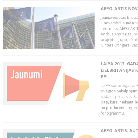
AEPO-ARTIS NO
Jaunizveidotās Eiropa
1.novembrī jaunā Kom
informēts, AEPO-ARTIS
Andrus Ansip (Igaunija
projektu grupu, kā a
Ginters Otingers (Vācij
LAIPA 2013. GAD
LIELBRITĀNIJAS
PPL
LaIPA sadarbojas ar P
sniegtos pakalpojum
sadales procesus. Sad
bāzi, kurā ir iekļauti
un producentu repertuā
fonogrammu...
AEPO-ARTIS: AU