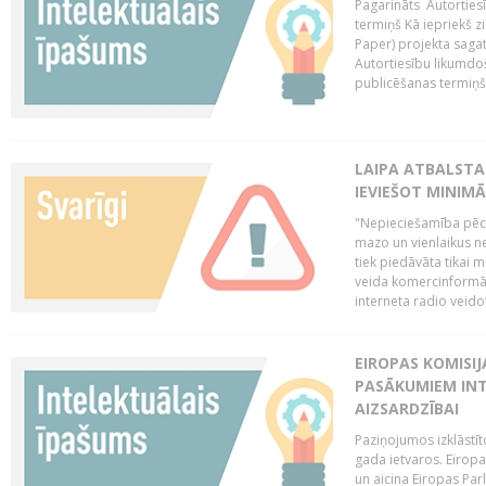
Pagarināts Autorties
termiņš Kā iepriekš zi
Paper) projekta saga
Autortiesību likumdoš
publicēšanas termiņš 
LAIPA ATBALSTA
IEVIEŠOT MINIM
"Nepieciešamība pēc 
mazo un vienlaikus ne
tiek piedāvāta tikai 
veida komercinformāci
interneta radio veidot
EIROPAS KOMISIJ
PASĀKUMIEM INT
AIZSARDZĪBAI
Paziņojumos izklāstīt
gada ietvaros. Eiropa
un aicina Eiropas Par