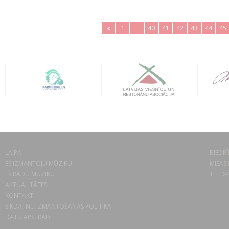
«
1
..
40
41
42
43
44
45
LAIPA
BIEDRĪ
ES IZMANTOJU MŪZIKU
MISAS 
ES RADU MŪZIKU
TEL. 6
AKTUALITĀTES
KONTAKTI
SĪKDATŅU IZMANTOŠANAS POLITIKA
DATU APSTRĀDE