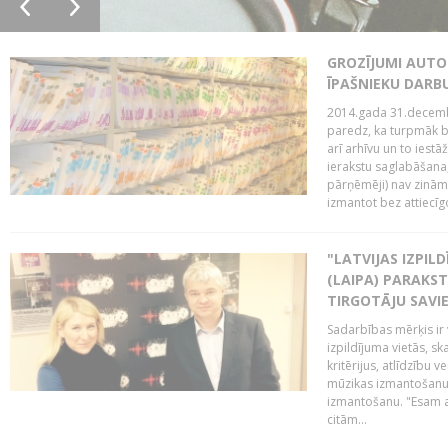
GROZĪJUMI AUTO
ĪPAŠNIEKU DAR
2014.gada 31.decembr
paredz, ka turpmāk bi
arī arhīvu un to iestā
ierakstu saglabāšana,
pārņēmēji) nav zināmi
izmantot bez attiecīgo
"LATVIJAS IZPIL
(LAIPA) PARAKST
TIRGOTĀJU SAVIE
Sadarbības mērķis ir 
izpildījuma vietās, sk
kritērijus, atlīdzību 
mūzikas izmantošanu 
izmantošanu. "Esam a
citām...