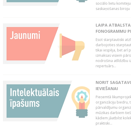
sociālo lietu komiteju
saskaņošanas biroju (
LAIPA ATBALSTA 
FONOGRAMMU PR
Esot starptautiski atz
darbojoties starptaut
tikai iespēja, bet ar
izmaksas visiem pārst
nodrošina atlīdzību i
repertuārs...
NORIT SAGATAVO
IEVIEŠANAI
Pieņemtā likumprojek
organizāciju biedru, t
pārvaldījumu organizā
mūzikas darbiem tiešs
kādiem jāatbilst kole
praktiski...