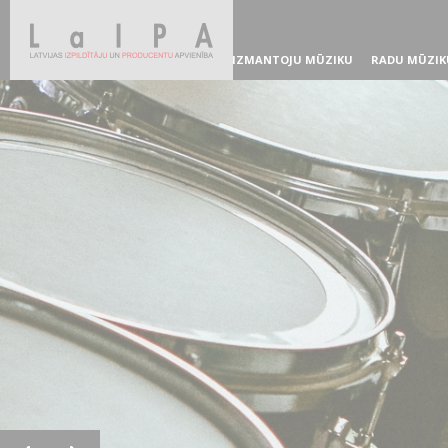
IZMANTOJU MŪZIKU
RADU MŪZIK