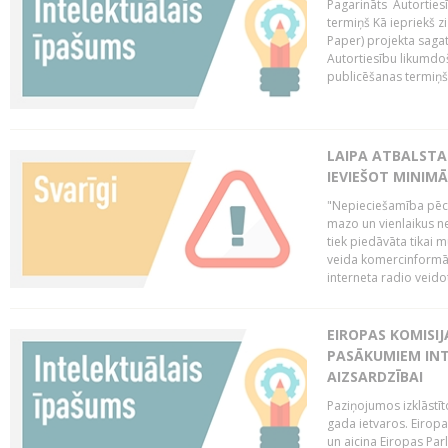
Pagarināts Autorties
termiņš Kā iepriekš zi
Paper) projekta saga
Autortiesību likumdoš
publicēšanas termiņš 
LAIPA ATBALSTA
IEVIEŠOT MINIM
"Nepieciešamība pēc 
mazo un vienlaikus ne
tiek piedāvāta tikai 
veida komercinformāci
interneta radio veidot
EIROPAS KOMISIJ
PASĀKUMIEM INT
AIZSARDZĪBAI
Paziņojumos izklāstīt
gada ietvaros. Eiropa
un aicina Eiropas Par