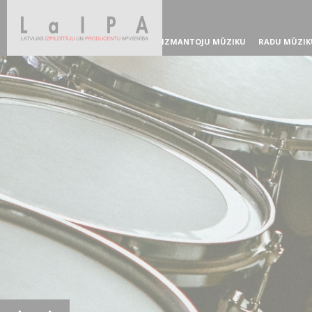
IZMANTOJU MŪZIKU
RADU MŪZIK