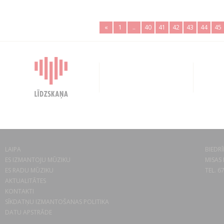
«
1
..
40
41
42
43
44
45
LAIPA
BIEDRĪ
ES IZMANTOJU MŪZIKU
MISAS 
ES RADU MŪZIKU
TEL. 6
AKTUALITĀTES
KONTAKTI
SĪKDATŅU IZMANTOŠANAS POLITIKA
DATU APSTRĀDE