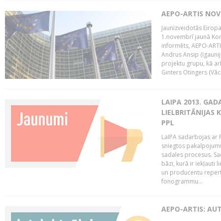
AEPO-ARTIS NO
Jaunizveidotās Eiropa
1.novembrī jaunā Kom
informēts, AEPO-ARTIS
Andrus Ansip (Igaunija
projektu grupu, kā a
Ginters Otingers (Vācij
LAIPA 2013. GAD
LIELBRITĀNIJAS
PPL
LaIPA sadarbojas ar P
sniegtos pakalpojum
sadales procesus. Sad
bāzi, kurā ir iekļauti
un producentu repertuā
fonogrammu...
AEPO-ARTIS: AU