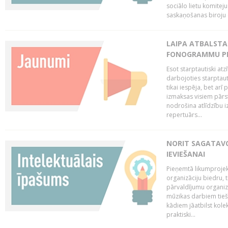
sociālo lietu komiteju
saskaņošanas biroju (
LAIPA ATBALSTA 
FONOGRAMMU PR
Esot starptautiski atz
darbojoties starptaut
tikai iespēja, bet ar
izmaksas visiem pārst
nodrošina atlīdzību i
repertuārs...
NORIT SAGATAVO
IEVIEŠANAI
Pieņemtā likumprojek
organizāciju biedru, t
pārvaldījumu organizā
mūzikas darbiem tiešs
kādiem jāatbilst kole
praktiski...