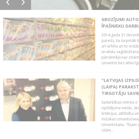
GROZĪJUMI AUTO
ĪPAŠNIEKU DAR
2014.gada 31.decembr
paredz, ka turpmāk bi
arī arhīvu un to iestā
ierakstu saglabāšana,
pārņēmēji) nav zināmi
izmantot bez attiecīgo
"LATVIJAS IZPIL
(LAIPA) PARAKST
TIRGOTĀJU SAVIE
Sadarbības mērķis ir 
izpildījuma vietās, sk
kritērijus, atlīdzību 
mūzikas izmantošanu 
izmantošanu. "Esam a
citām...