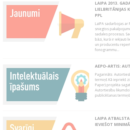
LAIPA 2013. GAD
LIELBRITĀNIJAS
PPL
LaIPA sadarbojas ar P
sniegtos pakalpojum
sadales procesus. Sad
bāzi, kurā ir iekļauti
un producentu repertuā
fonogrammu...
AEPO-ARTIS: AU
Pagarināts Autorties
termiņš Kā iepriekš zi
Paper) projekta saga
Autortiesību likumdoš
publicēšanas termiņš 
LAIPA ATBALSTA
IEVIEŠOT MINIM