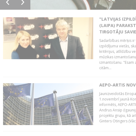
"LATVIJAS IZPIL
(LAIPA) PARAKST
TIRGOTĀJU SAVIE
Sadarbības mērķis ir 
izpildījuma vietās, sk
kritērijus, atlīdzību 
mūzikas izmantošanu 
izmantošanu. "Esam a
citām...
AEPO-ARTIS NO
Jaunizveidotās Eiropa
1.novembrī jaunā Kom
informēts, AEPO-ARTIS
Andrus Ansip (Igaunija
projektu grupu, kā a
Ginters Otingers (Vācij