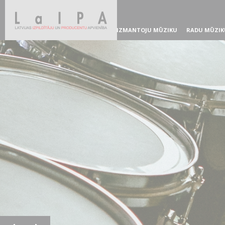
IZMANTOJU MŪZIKU
RADU MŪZIK