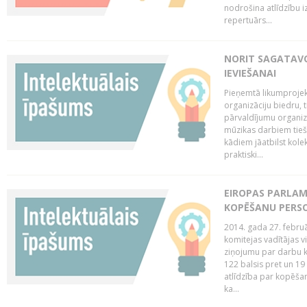
nodrošina atlīdzību i
repertuārs...
NORIT SAGATAVO
IEVIEŠANAI
Pieņemtā likumprojek
organizāciju biedru, t
pārvaldījumu organizā
mūzikas darbiem tiešs
kādiem jāatbilst kole
praktiski...
EIROPAS PARLAM
KOPĒŠANU PERS
2014. gada 27. februā
komitejas vadītājas v
ziņojumu par darbu k
122 balsis pret un 19
atlīdzība par kopēša
ka...