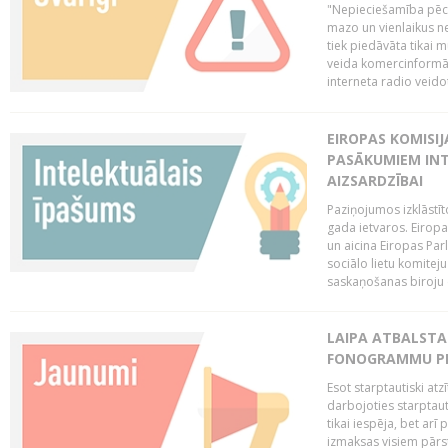
"Nepieciešamība pēc 
mazo un vienlaikus ne
tiek piedāvāta tikai 
veida komercinformāci
interneta radio veidot
EIROPAS KOMISIJ
PASĀKUMIEM INT
AIZSARDZĪBAI
Paziņojumos izklāstīt
gada ietvaros. Eiropa
un aicina Eiropas Par
sociālo lietu komiteju
saskaņošanas biroju (
LAIPA ATBALSTA 
FONOGRAMMU PR
Esot starptautiski atz
darbojoties starptaut
tikai iespēja, bet ar
izmaksas visiem pārst