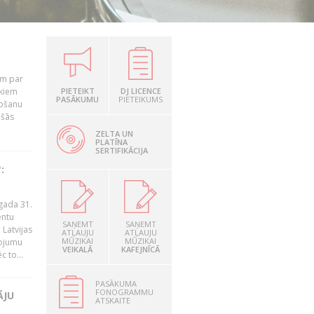
em par
ekiem
PIETEIKT
DJ LICENCE
PASĀKUMU
PIETEIKUMS
tošanu
ušās
ZELTA UN
PLATĪNA
SERTIFIKĀCIJA
:
gada 31.
entu
SAŅEMT
SAŅEMT
Latvijas
ATĻAUJU
ATĻAUJU
MŪZIKAI
MŪZIKAI
ņojumu
VEIKALĀ
KAFEJNĪCĀ
 to...
PASĀKUMA
FONOGRAMMU
ĀJU
ATSKAITE