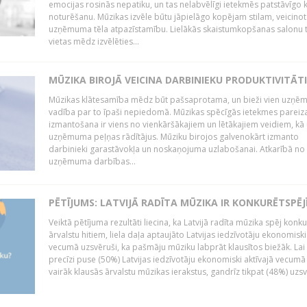
emocijas rosinās nepatiku, un tas nelabvēlīgi ietekmēs patstāvīgo k
noturēšanu. Mūzikas izvēle būtu jāpielāgo kopējam stilam, veicinot
uzņēmuma tēla atpazīstamību. Lielākās skaistumkopšanas salonu t
vietas mēdz izvēlēties...
MŪZIKA BIROJĀ VEICINA DARBINIEKU PRODUKTIVITĀTI
Mūzikas klātesamība mēdz būt pašsaprotama, un bieži vien uzņ
vadība par to īpaši nepiedomā. Mūzikas spēcīgās ietekmes pareiz
izmantošana ir viens no vienkāršākajiem un lētākajiem veidiem, kā
uzņēmuma peļņas rādītājus. Mūziku birojos galvenokārt izmanto
darbinieki garastāvokļa un noskaņojuma uzlabošanai. Atkarībā no
uzņēmuma darbības...
PĒTĪJUMS: LATVIJĀ RADĪTA MŪZIKA IR KONKURĒTSPĒJ
Veiktā pētījuma rezultāti liecina, ka Latvijā radīta mūzika spēj konku
ārvalstu hitiem, liela daļa aptaujāto Latvijas iedzīvotāju ekonomiski
vecumā uzsvēruši, ka pašmāju mūziku labprāt klausītos biežāk. Lai 
precīzi puse (50%) Latvijas iedzīvotāju ekonomiski aktīvajā vecumā
vairāk klausās ārvalstu mūzikas ierakstus, gandrīz tikpat (48%) uzsve