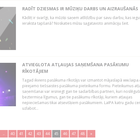
RADĪT DZIESMAS IR MŪZIĶU DARBS UN AIZRAUŠANĀS
Kādēļ ir svarīgi, ka mūziķi saņem atlīdzību par savu darbu, kas iegu
ieraksta tapšanā? Noskaties mūsu sagatavoto animāciju šeit.
ATVIEGLOTA ATĻAUJAS SAŅEMŠANA PASĀKUMU
RĪKOTĀJIEM
Tagad ikviens pasākuma rīkotājs var izmantot mājaslapā ww.laipa.
pieejamo tiešsaistes pasākuma pieteikuma formu. Pieteikumus atļ
saņemšanai var iesniegt gan tie sadarbības partneri, kuri noslēguš
beztermiņa līgumus, gan tie pasākumu rīkotāji, kuriem atļaujas
nepieciešamas tikai atsevišķiem pasākumiem. LaIPA katru gadu ce
uzlabot...
..
40
41
42
43
44
45
46
47
48
»