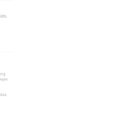
ldīts
org
aujas
i
nšas