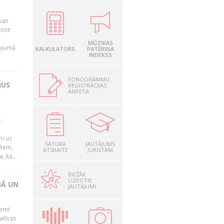
kan
anot
MŪZIKAS
nojumā
KALKULATORS
PATĒRIŅA
INDEKSS
FONOGRAMMU
JUS
REĢISTRĀCIJAS
ANKETA
s
mi uz
SATURA
JAUTĀJUMS
liem,
ATSKAITE
JURISTAM
, ka...
BIEŽĀK
UZDOTIE
NĀ UN
JAUTĀJUMI
ņemt
atīvas