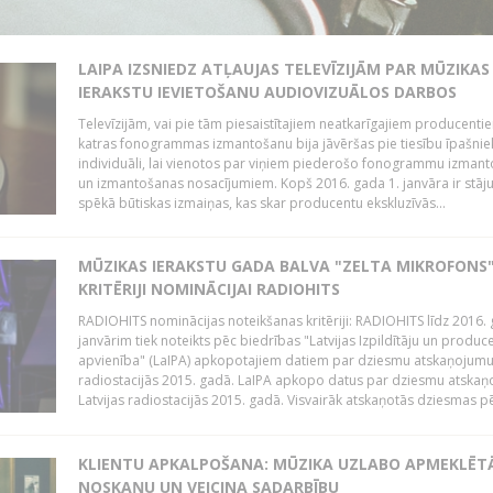
LAIPA IZSNIEDZ ATĻAUJAS TELEVĪZIJĀM PAR MŪZIKAS
IERAKSTU IEVIETOŠANU AUDIOVIZUĀLOS DARBOS
Televīzijām, vai pie tām piesaistītajiem neatkarīgajiem producenti
katras fonogrammas izmantošanu bija jāvēršas pie tiesību īpašni
individuāli, lai vienotos par viņiem piederošo fonogrammu izman
un izmantošanas nosacījumiem. Kopš 2016. gada 1. janvāra ir stāj
spēkā būtiskas izmaiņas, kas skar producentu ekskluzīvās...
MŪZIKAS IERAKSTU GADA BALVA "ZELTA MIKROFONS"
KRITĒRIJI NOMINĀCIJAI RADIOHITS
RADIOHITS nominācijas noteikšanas kritēriji: RADIOHITS līdz 2016. 
janvārim tiek noteikts pēc biedrības "Latvijas Izpildītāju un produc
apvienība" (LaIPA) apkopotajiem datiem par dziesmu atskaņojumu 
radiostacijās 2015. gadā. LaIPA apkopo datus par dziesmu atska
Latvijas radiostacijās 2015. gadā. Visvairāk atskaņotās dziesmas pēc
KLIENTU APKALPOŠANA: MŪZIKA UZLABO APMEKLĒT
NOSKAŅU UN VEICINA SADARBĪBU