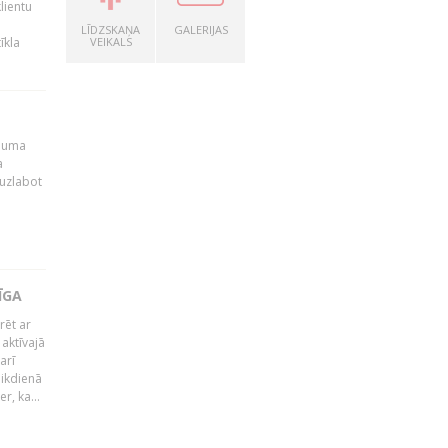
lientu
LĪDZSKAŅA
GALERIJAS
īkla
VEIKALS
ēmuma
a
 uzlabot
ĪGA
rēt ar
 aktīvajā
arī
 ikdienā
r, ka...