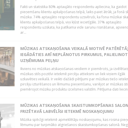
Fakti un statistika 80% aptaujāto respondentu apliecina, ka gaidot
pieņemšanu klientu apkalpošanas telpā, laiks paiet ātrāk, ja fonā s
mūzika. 74% aptaujāto respondentu uzsvēruši, ka fona mūzikai sk
klientu apkalpošanas telpā, viņi kļūst iecietīgāki. 37% aptaujāto
respondentu uzskata, ka patīkama vide sarunu risināšanai, apvie
ar...
MŪZIKAS ATSKAŅOŠANA VEIKALĀ MOTIVĒ PATĒRĒTĀ
IEGĀDĀTIES ARĪ NEPLĀNOTUS PIRKUMUS, PALIELINOT
UZŅĒMUMA PEĻŅU
Ikviens no mūzikas atskaņošanas veidiem ir piemērots, ja izvēlētai
mūzikas stils pozitīvi ietekmē pircēju attieksmi un liek viņiem ilgāk
uzkavēties veikalā. Ir veikti dažādi pētījumi par mūzikas tiešo ietek
pircēju izturēšanos un lēmumu pieņemšanu, variējot ar mūzikas sti
piemērojot mūziku produktu izcelsmes valstīm. Pētījuma dati liecina
MŪZIKAS ATSKAŅOŠANA SKAISTUMKOPŠANAS SALO
FRIZĒTAVĀ LABVĒLĪGI IETEKMĒ NOSKAŅOJUMU
Mūzika spēcīgi ietekmē apmeklētāju noskaņojumu, kas rosina pie
lēmumu par turpmāko atgriešanos skaistumkopšanas salonā. Neg