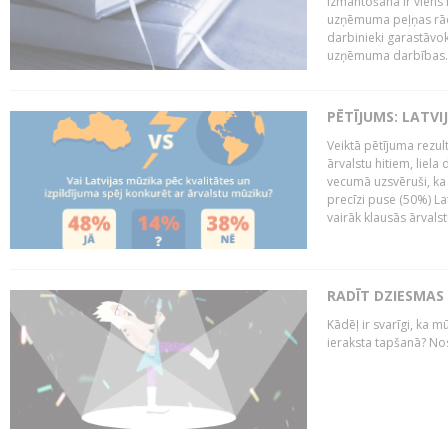
izmantošana ir viens 
uzņēmuma peļņas rādī
darbinieki garastāvo
uzņēmuma darbības..
PĒTĪJUMS: LATVI
Veiktā pētījuma rezult
ārvalstu hitiem, liela
vecumā uzsvēruši, ka 
precīzi puse (50%) La
vairāk klausās ārvalst
RADĪT DZIESMAS
Kādēļ ir svarīgi, ka m
ieraksta tapšanā? No