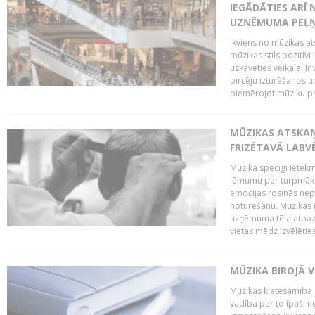
IEGĀDĀTIES ARĪ
UZŅĒMUMA PEĻ
Ikviens no mūzikas at
mūzikas stils pozitīvi
uzkavēties veikalā. Ir
pircēju izturēšanos u
piemērojot mūziku pro
MŪZIKAS ATSKA
FRIZĒTAVĀ LABV
Mūzika spēcīgi ietek
lēmumu par turpmāko
emocijas rosinās nepa
noturēšanu. Mūzikas i
uzņēmuma tēla atpazī
vietas mēdz izvēlēties
MŪZIKA BIROJĀ V
Mūzikas klātesamība
vadība par to īpaši 