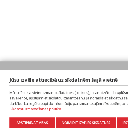
Jūsu izvēle attiecībā uz sīkdatnēm šajā vietnē
Mūsu tīmekļa vietne izmanto sīkdatnes (cookies), lai analizētu datuplūsm
savā ierīcē, apstipriniet sīkdatņu izmantošanu. Ja noraidīsiet sīkdatņu 
darbību. Lai iegūtu papildu informāciju par izmantotajām sīkdatnēm, to 
Sīkdatņu izmantošanas politika
.
APSTIPRINĀT VISAS
NORAIDĪT IZVĒLES SĪKDATNES
IES