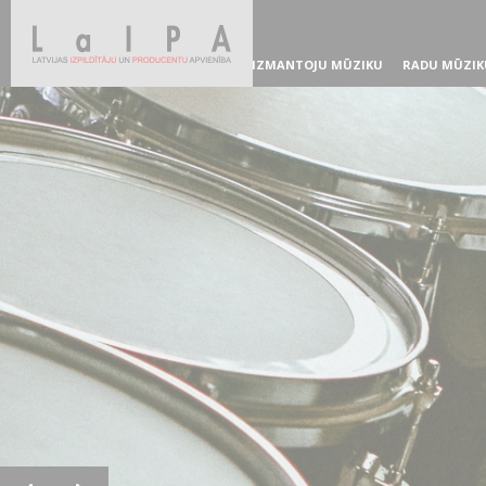
IZMANTOJU MŪZIKU
RADU MŪZIK