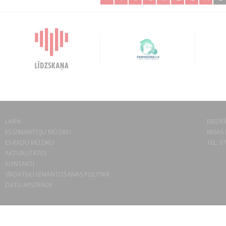
LAIPA
BIEDRĪ
ES IZMANTOJU MŪZIKU
MISAS 
ES RADU MŪZIKU
TEL. 6
AKTUALITĀTES
KONTAKTI
SĪKDATŅU IZMANTOŠANAS POLITIKA
DATU APSTRĀDE