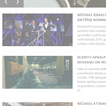
MŪZIKAS IERAKS
KRITĒRIJI NOMIN
RADIOHITS nominācijas
janvārim tiek noteikts
apvienība" (LaIPA) a
radiostacijās 2015. 
Latvijas radiostacijā
KLIENTU APKALP
NOSKAŅU UN VEI
Fakti un statistika 8
pieņemšanu klientu ap
mūzika. 74% aptaujāt
klientu apkalpošanas t
respondentu uzskata,
ar...
MŪZIKAS ATSKAŅ