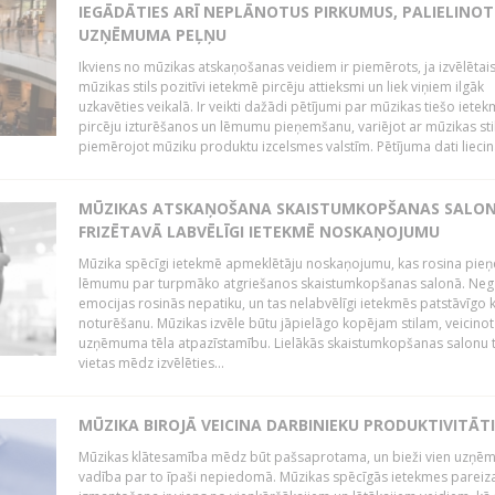
IEGĀDĀTIES ARĪ NEPLĀNOTUS PIRKUMUS, PALIELINOT
UZŅĒMUMA PEĻŅU
Ikviens no mūzikas atskaņošanas veidiem ir piemērots, ja izvēlētai
mūzikas stils pozitīvi ietekmē pircēju attieksmi un liek viņiem ilgāk
uzkavēties veikalā. Ir veikti dažādi pētījumi par mūzikas tiešo ietek
pircēju izturēšanos un lēmumu pieņemšanu, variējot ar mūzikas sti
piemērojot mūziku produktu izcelsmes valstīm. Pētījuma dati liecina
MŪZIKAS ATSKAŅOŠANA SKAISTUMKOPŠANAS SALO
FRIZĒTAVĀ LABVĒLĪGI IETEKMĒ NOSKAŅOJUMU
Mūzika spēcīgi ietekmē apmeklētāju noskaņojumu, kas rosina pie
lēmumu par turpmāko atgriešanos skaistumkopšanas salonā. Neg
emocijas rosinās nepatiku, un tas nelabvēlīgi ietekmēs patstāvīgo k
noturēšanu. Mūzikas izvēle būtu jāpielāgo kopējam stilam, veicinot
uzņēmuma tēla atpazīstamību. Lielākās skaistumkopšanas salonu t
vietas mēdz izvēlēties...
MŪZIKA BIROJĀ VEICINA DARBINIEKU PRODUKTIVITĀTI
Mūzikas klātesamība mēdz būt pašsaprotama, un bieži vien uzņ
vadība par to īpaši nepiedomā. Mūzikas spēcīgās ietekmes pareiz