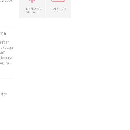
 uzlabot
LĪDZSKAŅA
GALERIJAS
VEIKALS
ĪGA
rēt ar
 aktīvajā
arī
 ikdienā
r, ka...
ldīts