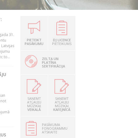
:
gada 31.
entu
PIETEIKT
DJ LICENCE
PASĀKUMU
PIETEIKUMS
Latvijas
ņojumu
 to...
ZELTA UN
PLATĪNA
SERTIFIKĀCIJA
ĀJU
kan
SAŅEMT
SAŅEMT
anot
ATĻAUJU
ATĻAUJU
MŪZIKAI
MŪZIKAI
VEIKALĀ
KAFEJNĪCĀ
nojumā
PASĀKUMA
FONOGRAMMU
ATSKAITE
JUS