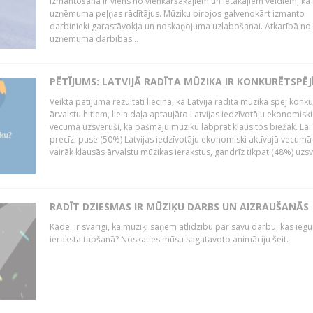
izmantošana ir viens no vienkāršākajiem un lētākajiem veidiem, kā
uzņēmuma peļņas rādītājus. Mūziku birojos galvenokārt izmanto
darbinieki garastāvokļa un noskaņojuma uzlabošanai. Atkarībā no
uzņēmuma darbības...
PĒTĪJUMS: LATVIJĀ RADĪTA MŪZIKA IR KONKURĒTSPĒJ
Veiktā pētījuma rezultāti liecina, ka Latvijā radīta mūzika spēj konku
ārvalstu hitiem, liela daļa aptaujāto Latvijas iedzīvotāju ekonomiski
vecumā uzsvēruši, ka pašmāju mūziku labprāt klausītos biežāk. Lai 
precīzi puse (50%) Latvijas iedzīvotāju ekonomiski aktīvajā vecumā
vairāk klausās ārvalstu mūzikas ierakstus, gandrīz tikpat (48%) uzsve
RADĪT DZIESMAS IR MŪZIĶU DARBS UN AIZRAUŠANĀS
Kādēļ ir svarīgi, ka mūziķi saņem atlīdzību par savu darbu, kas iegu
ieraksta tapšanā? Noskaties mūsu sagatavoto animāciju šeit.