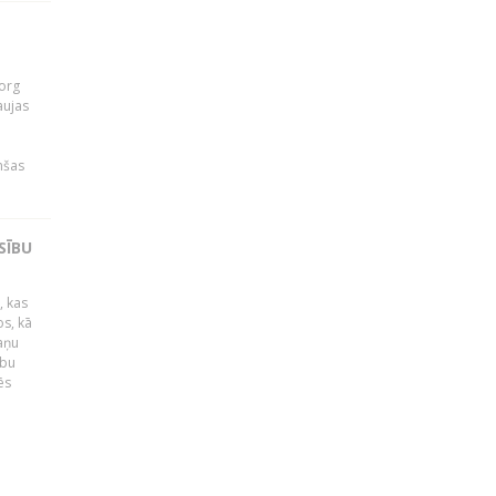
org
aujas
i
nšas
SĪBU
, kas
os, kā
kaņu
ību
ēs