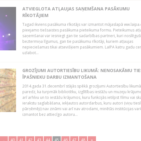
ATVIEGLOTA ATĻAUJAS SAŅEMŠANA PASĀKUMU
RĪKOTĀJIEM
Tagad ikviens pasākuma rīkotājs var izmantot mājaslapā ww.laipa.
pieejamo tiešsaistes pasākuma pieteikuma formu. Pieteikumus atļ
saņemšanai var iesniegt gan tie sadarbības partneri, kuri noslēguš
beztermiņa līgumus, gan tie pasākumu rīkotāji, kuriem atļaujas
nepieciešamas tikai atsevišķiem pasākumiem. LaIPA katru gadu ce
uzlabot...
GROZĪJUMI AUTORTIESĪBU LIKUMĀ: NENOSAKĀMU TIE
ĪPAŠNIEKU DARBU IZMANTOŠANA
2014.gada 31.decembrī stājās spēkā grozījumi Autortiesību likumā
paredz, ka turpmāk bibliotēku, izglītības iestāžu un muzeju krājum
arī arhīvu un to iestāžu krājumos, kuru funkcijās ietilpst filmu vai s
ierakstu saglabāšana, iekļautos autordarbus, kuru autori (viņu ties
pārņēmēji) nav zināmi vai arī nav atrodami, minētās institūcijas var
izmantot bez attiecīgo autoru...
..
40
41
42
43
44
45
46
47
48
»