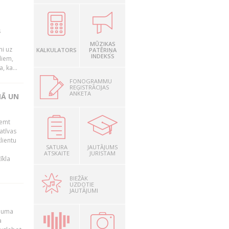
s
MŪZIKAS
mi uz
KALKULATORS
PATĒRIŅA
INDEKSS
liem,
, ka...
FONOGRAMMU
REĢISTRĀCIJAS
ANKETA
NĀ UN
ņemt
atīvas
lientu
SATURA
JAUTĀJUMS
ATSKAITE
JURISTAM
īkla
BIEŽĀK
UZDOTIE
JAUTĀJUMI
ēmuma
a