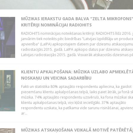
MŪZIKAS IERAKSTU GADA BALVA "ZELTA MIKROFONS"
KRITĒRIJI NOMINĀCIJAI RADIOHITS
RADIOHITS nominācijas noteikšanas kritēriji: RADIOHITS līdz 2016. 
janvārim tiek noteikts pēc biedrības "Latvijas Izpildītāju un produc
apvienība" (LaIPA) apkopotajiem datiem par dziesmu atskaņojumu 
radiostacijās 2015. gadā. LaIPA apkopo datus par dziesmu atska
Latvijas radiostacijās 2015. gadā. Visvairāk atskaņotās dziesmas pēc
KLIENTU APKALPOŠANA: MŪZIKA UZLABO APMEKLĒT
NOSKAŅU UN VEICINA SADARBĪBU
Fakti un statistika 80% aptaujāto respondentu apliecina, ka gaidot
pieņemšanu klientu apkalpošanas telpā, laiks paiet ātrāk, ja fonā s
mūzika. 74% aptaujāto respondentu uzsvēruši, ka fona mūzikai sk
klientu apkalpošanas telpā, viņi kļūst iecietīgāki. 37% aptaujāto
respondentu uzskata, ka patīkama vide sarunu risināšanai, apvie
ar...
MŪZIKAS ATSKAŅOŠANA VEIKALĀ MOTIVĒ PATĒRĒTĀ