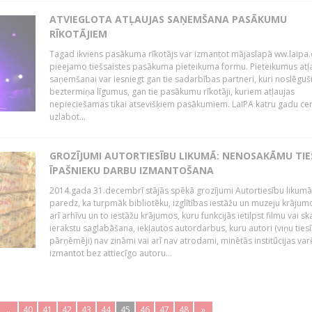
ATVIEGLOTA ATĻAUJAS SAŅEMŠANA PASĀKUMU
RĪKOTĀJIEM
Tagad ikviens pasākuma rīkotājs var izmantot mājaslapā ww.laipa.
pieejamo tiešsaistes pasākuma pieteikuma formu. Pieteikumus atļ
saņemšanai var iesniegt gan tie sadarbības partneri, kuri noslēguš
beztermiņa līgumus, gan tie pasākumu rīkotāji, kuriem atļaujas
nepieciešamas tikai atsevišķiem pasākumiem. LaIPA katru gadu ce
uzlabot...
GROZĪJUMI AUTORTIESĪBU LIKUMĀ: NENOSAKĀMU TIE
ĪPAŠNIEKU DARBU IZMANTOŠANA
2014.gada 31.decembrī stājās spēkā grozījumi Autortiesību likumā
paredz, ka turpmāk bibliotēku, izglītības iestāžu un muzeju krājum
arī arhīvu un to iestāžu krājumos, kuru funkcijās ietilpst filmu vai s
ierakstu saglabāšana, iekļautos autordarbus, kuru autori (viņu ties
pārņēmēji) nav zināmi vai arī nav atrodami, minētās institūcijas var
izmantot bez attiecīgo autoru...
..
40
41
42
43
44
45
46
47
48
»