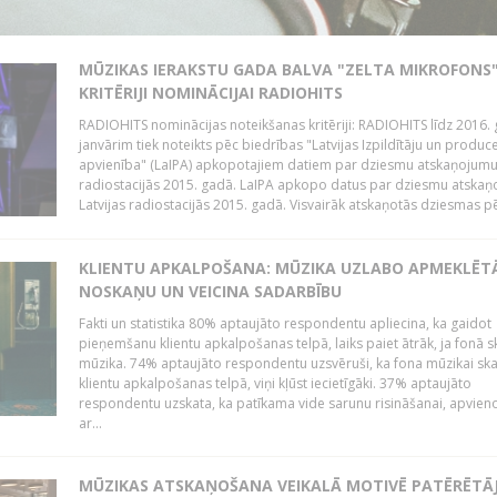
MŪZIKAS IERAKSTU GADA BALVA "ZELTA MIKROFONS"
KRITĒRIJI NOMINĀCIJAI RADIOHITS
RADIOHITS nominācijas noteikšanas kritēriji: RADIOHITS līdz 2016. 
janvārim tiek noteikts pēc biedrības "Latvijas Izpildītāju un produc
apvienība" (LaIPA) apkopotajiem datiem par dziesmu atskaņojumu 
radiostacijās 2015. gadā. LaIPA apkopo datus par dziesmu atska
Latvijas radiostacijās 2015. gadā. Visvairāk atskaņotās dziesmas pēc
KLIENTU APKALPOŠANA: MŪZIKA UZLABO APMEKLĒT
NOSKAŅU UN VEICINA SADARBĪBU
Fakti un statistika 80% aptaujāto respondentu apliecina, ka gaidot
pieņemšanu klientu apkalpošanas telpā, laiks paiet ātrāk, ja fonā s
mūzika. 74% aptaujāto respondentu uzsvēruši, ka fona mūzikai sk
klientu apkalpošanas telpā, viņi kļūst iecietīgāki. 37% aptaujāto
respondentu uzskata, ka patīkama vide sarunu risināšanai, apvie
ar...
MŪZIKAS ATSKAŅOŠANA VEIKALĀ MOTIVĒ PATĒRĒTĀ