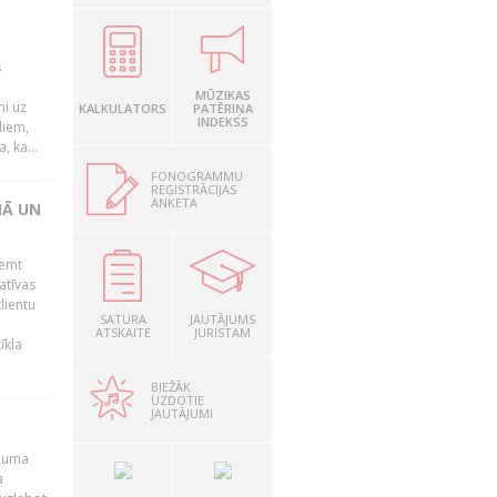
s
MŪZIKAS
mi uz
KALKULATORS
PATĒRIŅA
INDEKSS
liem,
, ka...
FONOGRAMMU
REĢISTRĀCIJAS
ANKETA
NĀ UN
ņemt
atīvas
lientu
SATURA
JAUTĀJUMS
ATSKAITE
JURISTAM
īkla
BIEŽĀK
UZDOTIE
JAUTĀJUMI
ēmuma
a