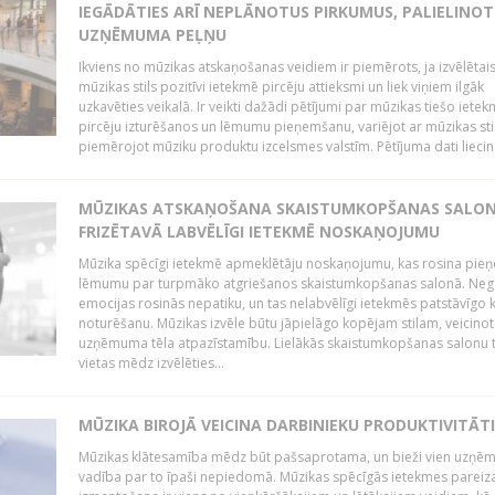
IEGĀDĀTIES ARĪ NEPLĀNOTUS PIRKUMUS, PALIELINOT
UZŅĒMUMA PEĻŅU
Ikviens no mūzikas atskaņošanas veidiem ir piemērots, ja izvēlētai
mūzikas stils pozitīvi ietekmē pircēju attieksmi un liek viņiem ilgāk
uzkavēties veikalā. Ir veikti dažādi pētījumi par mūzikas tiešo ietek
pircēju izturēšanos un lēmumu pieņemšanu, variējot ar mūzikas sti
piemērojot mūziku produktu izcelsmes valstīm. Pētījuma dati liecina
MŪZIKAS ATSKAŅOŠANA SKAISTUMKOPŠANAS SALO
FRIZĒTAVĀ LABVĒLĪGI IETEKMĒ NOSKAŅOJUMU
Mūzika spēcīgi ietekmē apmeklētāju noskaņojumu, kas rosina pie
lēmumu par turpmāko atgriešanos skaistumkopšanas salonā. Neg
emocijas rosinās nepatiku, un tas nelabvēlīgi ietekmēs patstāvīgo k
noturēšanu. Mūzikas izvēle būtu jāpielāgo kopējam stilam, veicinot
uzņēmuma tēla atpazīstamību. Lielākās skaistumkopšanas salonu t
vietas mēdz izvēlēties...
MŪZIKA BIROJĀ VEICINA DARBINIEKU PRODUKTIVITĀTI
Mūzikas klātesamība mēdz būt pašsaprotama, un bieži vien uzņ
vadība par to īpaši nepiedomā. Mūzikas spēcīgās ietekmes pareiz