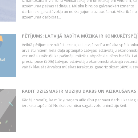
izmantošana ir viens no vienkāršākajiem un lētākajiem veidiem, kā
uzņēmuma peļņas rādītājus. Mūziku birojos galvenokārt izmanto
darbinieki garastāvokļa un noskaņojuma uzlabošanai. Atkarībā no
uzņēmuma darbības...
PĒTĪJUMS: LATVIJĀ RADĪTA MŪZIKA IR KONKURĒTSPĒJ
Veiktā pētījuma rezultāti liecina, ka Latvijā radīta mūzika spēj konku
ārvalstu hitiem, liela daļa aptaujāto Latvijas iedzīvotāju ekonomiski
vecumā uzsvēruši, ka pašmāju mūziku labprāt klausītos biežāk. Lai 
precīzi puse (50%) Latvijas iedzīvotāju ekonomiski aktīvajā vecumā
vairāk klausās ārvalstu mūzikas ierakstus, gandrīz tikpat (48%) uzsve
RADĪT DZIESMAS IR MŪZIĶU DARBS UN AIZRAUŠANĀS
Kādēļ ir svarīgi, ka mūziķi saņem atlīdzību par savu darbu, kas iegu
ieraksta tapšanā? Noskaties mūsu sagatavoto animāciju šeit.