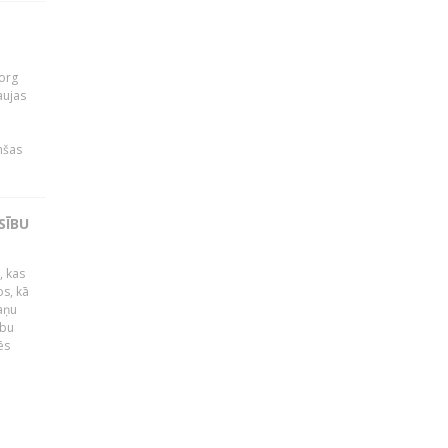
org
aujas
i
nšas
SĪBU
, kas
os, kā
kaņu
ību
ēs