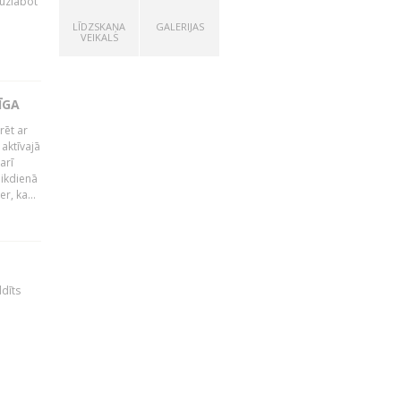
 uzlabot
LĪDZSKAŅA
GALERIJAS
VEIKALS
ĪGA
rēt ar
 aktīvajā
arī
 ikdienā
r, ka...
ldīts