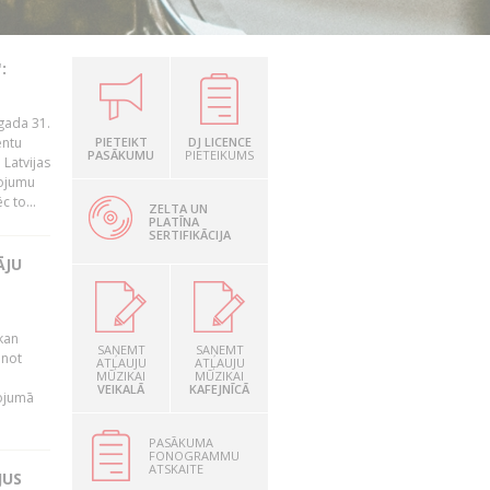
:
gada 31.
entu
PIETEIKT
DJ LICENCE
PASĀKUMU
PIETEIKUMS
Latvijas
ņojumu
 to...
ZELTA UN
PLATĪNA
SERTIFIKĀCIJA
ĀJU
kan
SAŅEMT
SAŅEMT
anot
ATĻAUJU
ATĻAUJU
MŪZIKAI
MŪZIKAI
VEIKALĀ
KAFEJNĪCĀ
nojumā
PASĀKUMA
FONOGRAMMU
ATSKAITE
JUS