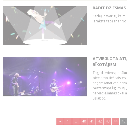
RADĪT DZIESMAS
Kādēļ ir svarīgi, ka m
ieraksta tapšanā? No
ATVIEGLOTA AT
RĪKOTĀJIEM
Tagad ikviens pasāku
pieejamo tiešsaistes
saņemšanai var iesnie
beztermiņa līgumus, g
nepieciešamas tikai 
uzlabot...
«
1
..
40
41
42
43
44
45