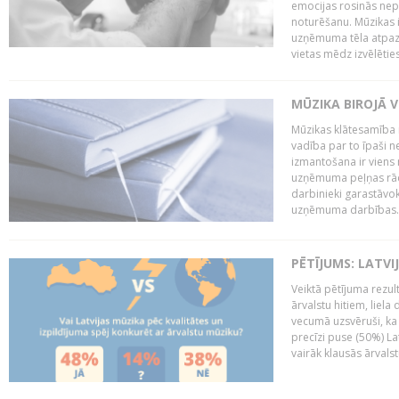
emocijas rosinās nepa
noturēšanu. Mūzikas i
uzņēmuma tēla atpazī
vietas mēdz izvēlēties
MŪZIKA BIROJĀ V
Mūzikas klātesamība
vadība par to īpaši 
izmantošana ir viens 
uzņēmuma peļņas rādī
darbinieki garastāvo
uzņēmuma darbības..
PĒTĪJUMS: LATVI
Veiktā pētījuma rezult
ārvalstu hitiem, liela
vecumā uzsvēruši, ka 
precīzi puse (50%) La
vairāk klausās ārvalst