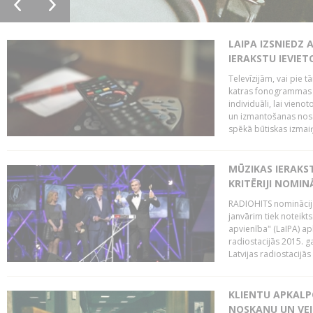
LAIPA IZSNIEDZ 
IERAKSTU IEVIE
Televīzijām, vai pie 
katras fonogrammas i
individuāli, lai vie
un izmantošanas nosa
spēkā būtiskas izmaiņ
MŪZIKAS IERAKS
KRITĒRIJI NOMIN
RADIOHITS nominācijas
janvārim tiek noteikts
apvienība" (LaIPA) a
radiostacijās 2015. 
Latvijas radiostacijā
KLIENTU APKALP
NOSKAŅU UN VEI