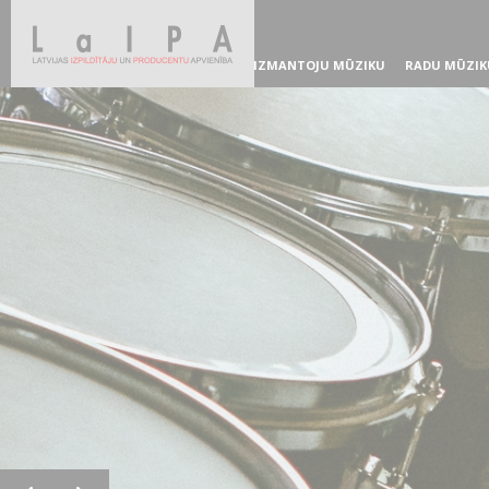
IZMANTOJU MŪZIKU
RADU MŪZIK