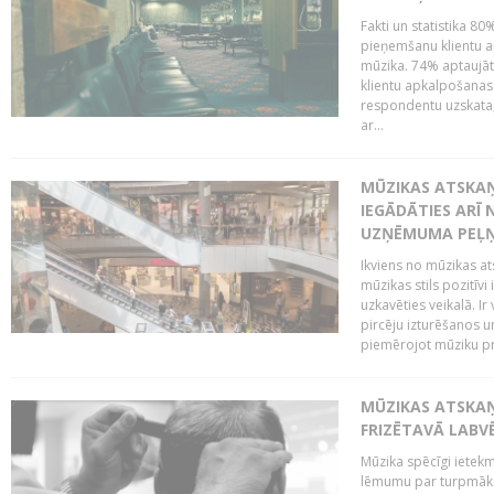
Fakti un statistika 8
pieņemšanu klientu ap
mūzika. 74% aptaujāt
klientu apkalpošanas t
respondentu uzskata,
ar...
MŪZIKAS ATSKAŅ
IEGĀDĀTIES ARĪ
UZŅĒMUMA PEĻ
Ikviens no mūzikas at
mūzikas stils pozitīvi
uzkavēties veikalā. Ir
pircēju izturēšanos u
piemērojot mūziku pro
MŪZIKAS ATSKA
FRIZĒTAVĀ LABV
Mūzika spēcīgi ietek
lēmumu par turpmāko