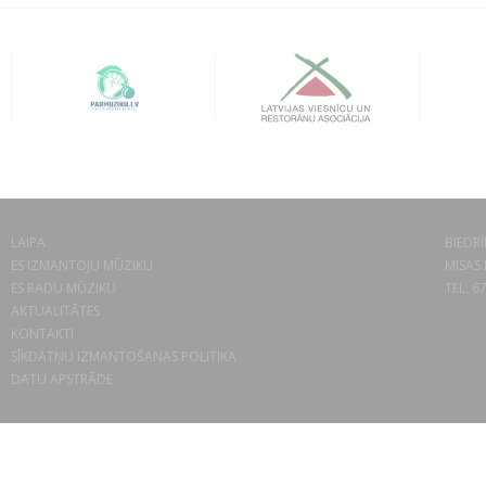
LAIPA
BIEDRĪ
ES IZMANTOJU MŪZIKU
MISAS 
ES RADU MŪZIKU
TEL. 6
AKTUALITĀTES
KONTAKTI
SĪKDATŅU IZMANTOŠANAS POLITIKA
DATU APSTRĀDE