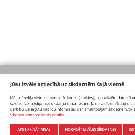
Jūsu izvēle attiecībā uz sīkdatnēm šajā vietnē
Mūsu tīmekļa vietne izmanto sīkdatnes (cookies), lai analizētu datuplūsm
savā ierīcē, apstipriniet sīkdatņu izmantošanu. Ja noraidīsiet sīkdatņu 
darbību. Lai iegūtu papildu informāciju par izmantotajām sīkdatnēm, to 
Sīkdatņu izmantošanas politika
.
APSTIPRINĀT VISAS
NORAIDĪT IZVĒLES SĪKDATNES
IES