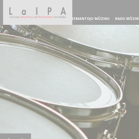
IZMANTOJU MŪZIKU
RADU MŪZIK