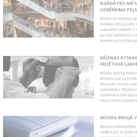
IEGĀDĀTIES ARĪ
UZŅĒMUMA PEĻ
Ikviens no mūzikas at
mūzikas stils pozitīvi
uzkavēties veikalā. Ir
pircēju izturēšanos u
piemērojot mūziku pro
MŪZIKAS ATSKA
FRIZĒTAVĀ LABV
Mūzika spēcīgi ietek
lēmumu par turpmāko
emocijas rosinās nepa
noturēšanu. Mūzikas i
uzņēmuma tēla atpazī
vietas mēdz izvēlēties
MŪZIKA BIROJĀ V
Mūzikas klātesamība
vadība par to īpaši 