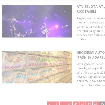
ATVIEGLOTA AT
RĪKOTĀJIEM
Tagad ikviens pasāku
pieejamo tiešsaistes
saņemšanai var iesnie
beztermiņa līgumus, g
nepieciešamas tikai 
uzlabot...
GROZĪJUMI AUTO
ĪPAŠNIEKU DAR
2014.gada 31.decembr
paredz, ka turpmāk bi
arī arhīvu un to iestā
ierakstu saglabāšana,
pārņēmēji) nav zināmi
izmantot bez attiecīgo
«
1
..
40
41
42
43
44
45