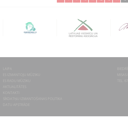
LAIPA
BIEDRĪ
ES IZMANTOJU MŪZIKU
MISAS 
ES RADU MŪZIKU
TEL. 6
AKTUALITĀTES
KONTAKTI
SĪKDATŅU IZMANTOŠANAS POLITIKA
DATU APSTRĀDE