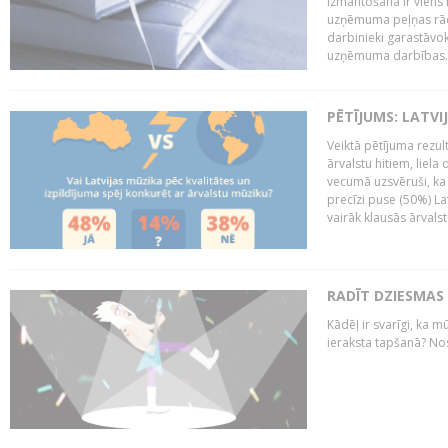
izmantošana ir viens 
uzņēmuma peļņas rādī
darbinieki garastāvo
uzņēmuma darbības..
PĒTĪJUMS: LATVI
Veiktā pētījuma rezult
ārvalstu hitiem, liela
vecumā uzsvēruši, ka 
precīzi puse (50%) La
vairāk klausās ārvalst
RADĪT DZIESMAS
Kādēļ ir svarīgi, ka m
ieraksta tapšanā? No