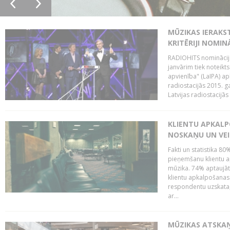
MŪZIKAS IERAKS
KRITĒRIJI NOMIN
RADIOHITS nominācijas
janvārim tiek noteikts
apvienība" (LaIPA) a
radiostacijās 2015. 
Latvijas radiostacijā
KLIENTU APKALP
NOSKAŅU UN VEI
Fakti un statistika 8
pieņemšanu klientu ap
mūzika. 74% aptaujāt
klientu apkalpošanas t
respondentu uzskata,
ar...
MŪZIKAS ATSKAŅ