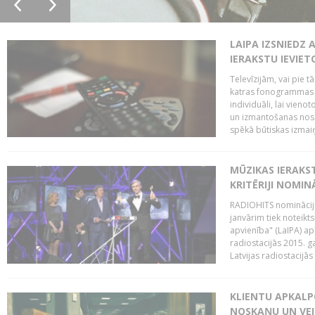
LAIPA IZSNIEDZ 
IERAKSTU IEVIE
Televīzijām, vai pie 
katras fonogrammas i
individuāli, lai vie
un izmantošanas nosa
spēkā būtiskas izmaiņ
MŪZIKAS IERAKS
KRITĒRIJI NOMIN
RADIOHITS nominācijas
janvārim tiek noteikts
apvienība" (LaIPA) a
radiostacijās 2015. 
Latvijas radiostacijā
KLIENTU APKALP
NOSKAŅU UN VEI