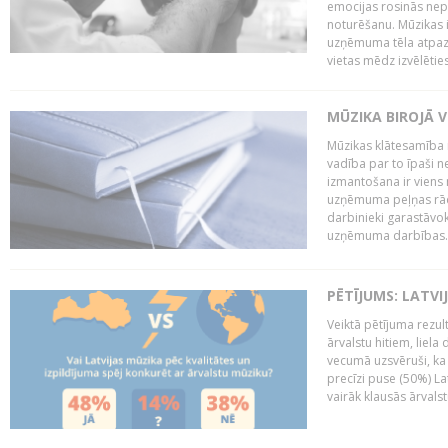
emocijas rosinās nepa
noturēšanu. Mūzikas i
uzņēmuma tēla atpazī
vietas mēdz izvēlēties
MŪZIKA BIROJĀ V
Mūzikas klātesamība
vadība par to īpaši 
izmantošana ir viens 
uzņēmuma peļņas rādī
darbinieki garastāvo
uzņēmuma darbības..
PĒTĪJUMS: LATVI
Veiktā pētījuma rezult
ārvalstu hitiem, liela
vecumā uzsvēruši, ka 
precīzi puse (50%) La
vairāk klausās ārvalst