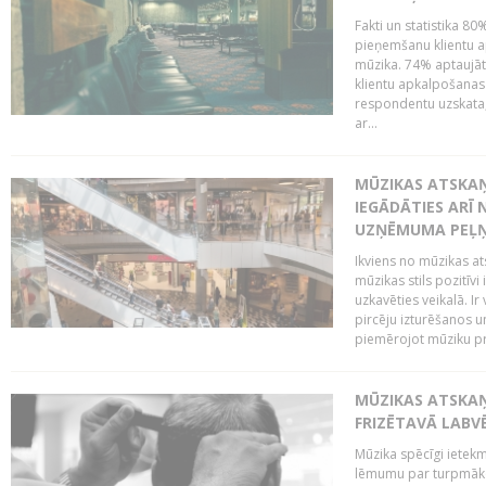
Fakti un statistika 8
pieņemšanu klientu ap
mūzika. 74% aptaujāt
klientu apkalpošanas t
respondentu uzskata,
ar...
MŪZIKAS ATSKAŅ
IEGĀDĀTIES ARĪ
UZŅĒMUMA PEĻ
Ikviens no mūzikas at
mūzikas stils pozitīvi
uzkavēties veikalā. Ir
pircēju izturēšanos u
piemērojot mūziku pro
MŪZIKAS ATSKA
FRIZĒTAVĀ LABV
Mūzika spēcīgi ietek
lēmumu par turpmāko