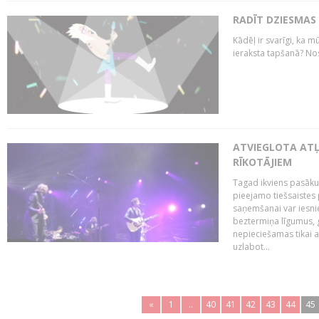
RADĪT DZIESMAS
Kādēļ ir svarīgi, ka m
ieraksta tapšanā? No
ATVIEGLOTA AT
RĪKOTĀJIEM
Tagad ikviens pasāku
pieejamo tiešsaistes
saņemšanai var iesnie
beztermiņa līgumus, g
nepieciešamas tikai 
uzlabot...
«
1
..
40
41
42
43
44
45