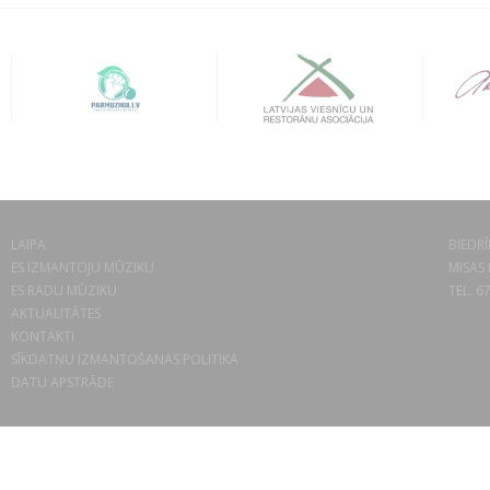
LAIPA
BIEDRĪ
ES IZMANTOJU MŪZIKU
MISAS 
ES RADU MŪZIKU
TEL. 6
AKTUALITĀTES
KONTAKTI
SĪKDATŅU IZMANTOŠANAS POLITIKA
DATU APSTRĀDE