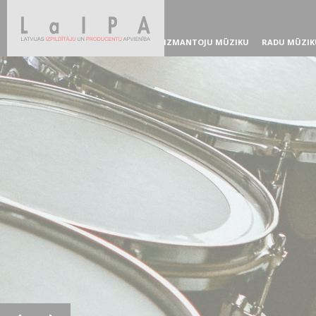
IZMANTOJU MŪZIKU
RADU MŪZIK