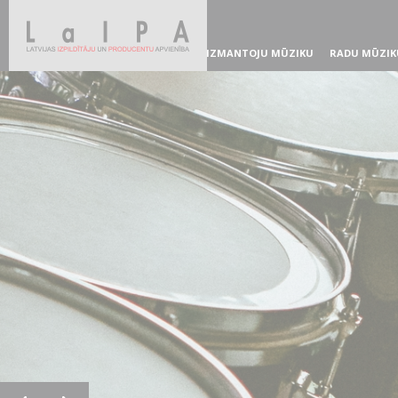
IZMANTOJU MŪZIKU
RADU MŪZIK