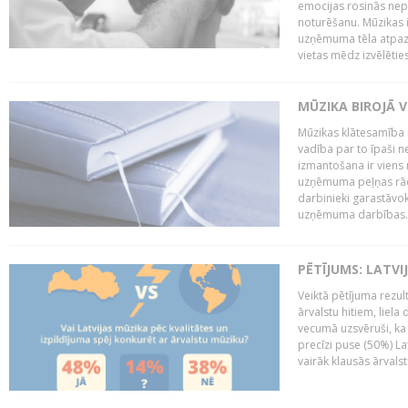
emocijas rosinās nepa
noturēšanu. Mūzikas i
uzņēmuma tēla atpazī
vietas mēdz izvēlēties
MŪZIKA BIROJĀ V
Mūzikas klātesamība
vadība par to īpaši 
izmantošana ir viens 
uzņēmuma peļņas rādī
darbinieki garastāvo
uzņēmuma darbības..
PĒTĪJUMS: LATVI
Veiktā pētījuma rezult
ārvalstu hitiem, liela
vecumā uzsvēruši, ka 
precīzi puse (50%) La
vairāk klausās ārvalst