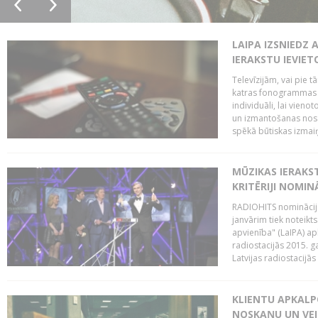
LAIPA IZSNIEDZ 
IERAKSTU IEVIE
Televīzijām, vai pie 
katras fonogrammas i
individuāli, lai vie
un izmantošanas nosa
spēkā būtiskas izmaiņ
MŪZIKAS IERAKS
KRITĒRIJI NOMIN
RADIOHITS nominācijas
janvārim tiek noteikts
apvienība" (LaIPA) a
radiostacijās 2015. 
Latvijas radiostacijā
KLIENTU APKALP
NOSKAŅU UN VEI