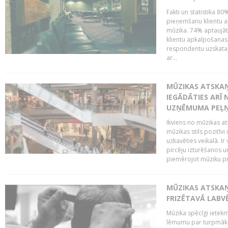
Fakti un statistika 8
pieņemšanu klientu ap
mūzika. 74% aptaujāt
klientu apkalpošanas t
respondentu uzskata,
ar...
MŪZIKAS ATSKAŅ
IEGĀDĀTIES ARĪ
UZŅĒMUMA PEĻ
Ikviens no mūzikas at
mūzikas stils pozitīvi
uzkavēties veikalā. Ir
pircēju izturēšanos u
piemērojot mūziku pro
MŪZIKAS ATSKA
FRIZĒTAVĀ LABV
Mūzika spēcīgi ietek
lēmumu par turpmāko