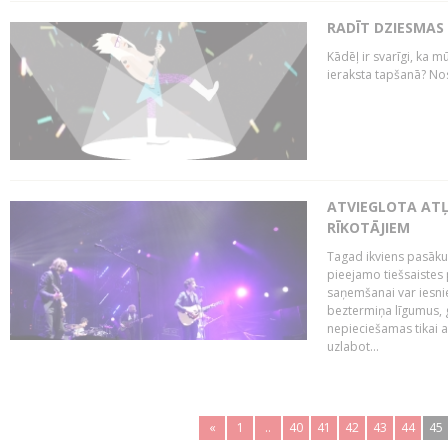
RADĪT DZIESMAS
Kādēļ ir svarīgi, ka m
ieraksta tapšanā? No
ATVIEGLOTA AT
RĪKOTĀJIEM
Tagad ikviens pasāku
pieejamo tiešsaistes
saņemšanai var iesnie
beztermiņa līgumus, g
nepieciešamas tikai 
uzlabot...
«
1
..
40
41
42
43
44
45