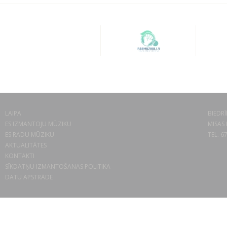
LAIPA
BIEDRĪ
ES IZMANTOJU MŪZIKU
MISAS 
ES RADU MŪZIKU
TEL. 6
AKTUALITĀTES
KONTAKTI
SĪKDATŅU IZMANTOŠANAS POLITIKA
DATU APSTRĀDE