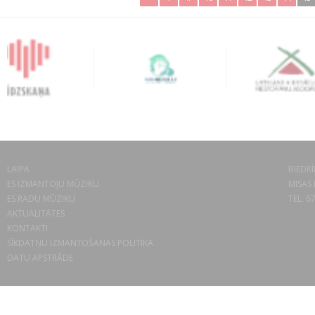
LAIPA
BIEDRĪ
ES IZMANTOJU MŪZIKU
MISAS 
ES RADU MŪZIKU
TEL. 6
AKTUALITĀTES
KONTAKTI
SĪKDATŅU IZMANTOŠANAS POLITIKA
DATU APSTRĀDE