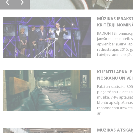
MŪZIKAS IERAKS
KRITĒRIJI NOMIN
RADIOHITS nominācijas
janvārim tiek noteikts
apvienība" (LaIPA) a
radiostacijās 2015. 
Latvijas radiostacijā
KLIENTU APKALP
NOSKAŅU UN VEI
Fakti un statistika 8
pieņemšanu klientu ap
mūzika. 74% aptaujāt
klientu apkalpošanas t
respondentu uzskata,
ar...
MŪZIKAS ATSKAŅ