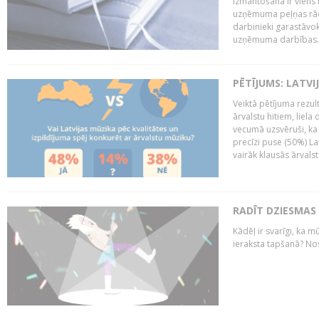
izmantošana ir viens 
uzņēmuma peļņas rādī
darbinieki garastāvo
uzņēmuma darbības..
PĒTĪJUMS: LATVI
Veiktā pētījuma rezult
ārvalstu hitiem, liela
vecumā uzsvēruši, ka 
precīzi puse (50%) La
vairāk klausās ārvalst
RADĪT DZIESMAS
Kādēļ ir svarīgi, ka m
ieraksta tapšanā? No