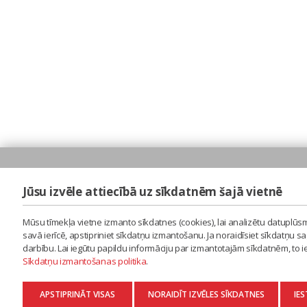
Jūsu izvēle attiecībā uz sīkdatnēm šajā vietnē
Mūsu tīmekļa vietne izmanto sīkdatnes (cookies), lai analizētu datuplūsm
savā ierīcē, apstipriniet sīkdatņu izmantošanu. Ja noraidīsiet sīkdatņu 
darbību. Lai iegūtu papildu informāciju par izmantotajām sīkdatnēm, to 
Sīkdatņu izmantošanas politika
.
APSTIPRINĀT VISAS
NORAIDĪT IZVĒLES SĪKDATNES
IES