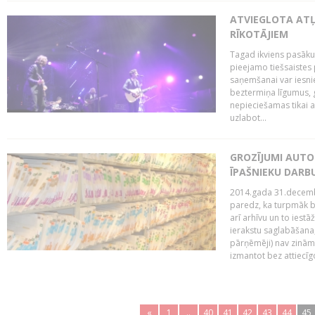
ATVIEGLOTA AT
RĪKOTĀJIEM
Tagad ikviens pasāku
pieejamo tiešsaistes
saņemšanai var iesnie
beztermiņa līgumus, g
nepieciešamas tikai 
uzlabot...
GROZĪJUMI AUTO
ĪPAŠNIEKU DAR
2014.gada 31.decembr
paredz, ka turpmāk bi
arī arhīvu un to iestā
ierakstu saglabāšana,
pārņēmēji) nav zināmi
izmantot bez attiecīgo
«
1
..
40
41
42
43
44
45