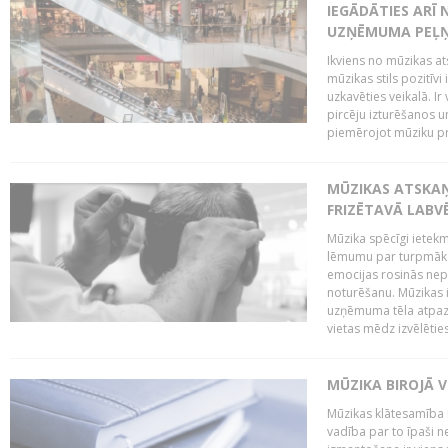
IEGĀDĀTIES ARĪ
UZŅĒMUMA PEĻ
Ikviens no mūzikas at
mūzikas stils pozitīvi
uzkavēties veikalā. Ir
pircēju izturēšanos u
piemērojot mūziku pro
MŪZIKAS ATSKA
FRIZĒTAVĀ LABV
Mūzika spēcīgi ietek
lēmumu par turpmāko
emocijas rosinās nepa
noturēšanu. Mūzikas i
uzņēmuma tēla atpazī
vietas mēdz izvēlēties
MŪZIKA BIROJĀ V
Mūzikas klātesamība
vadība par to īpaši 