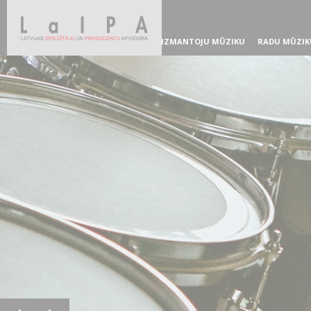
IZMANTOJU MŪZIKU
RADU MŪZIK