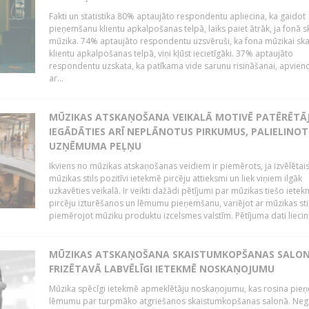
Fakti un statistika 80% aptaujāto respondentu apliecina, ka gaidot
pieņemšanu klientu apkalpošanas telpā, laiks paiet ātrāk, ja fonā s
mūzika. 74% aptaujāto respondentu uzsvēruši, ka fona mūzikai sk
klientu apkalpošanas telpā, viņi kļūst iecietīgāki. 37% aptaujāto
respondentu uzskata, ka patīkama vide sarunu risināšanai, apvie
ar...
MŪZIKAS ATSKAŅOŠANA VEIKALĀ MOTIVĒ PATĒRĒTĀ
IEGĀDĀTIES ARĪ NEPLĀNOTUS PIRKUMUS, PALIELINOT
UZŅĒMUMA PEĻŅU
Ikviens no mūzikas atskaņošanas veidiem ir piemērots, ja izvēlētai
mūzikas stils pozitīvi ietekmē pircēju attieksmi un liek viņiem ilgāk
uzkavēties veikalā. Ir veikti dažādi pētījumi par mūzikas tiešo ietek
pircēju izturēšanos un lēmumu pieņemšanu, variējot ar mūzikas sti
piemērojot mūziku produktu izcelsmes valstīm. Pētījuma dati liecina
MŪZIKAS ATSKAŅOŠANA SKAISTUMKOPŠANAS SALO
FRIZĒTAVĀ LABVĒLĪGI IETEKMĒ NOSKAŅOJUMU
Mūzika spēcīgi ietekmē apmeklētāju noskaņojumu, kas rosina pie
lēmumu par turpmāko atgriešanos skaistumkopšanas salonā. Neg