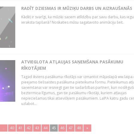
RADĪT DZIESMAS IR MŪZIĶU DARBS UN AIZRAUŠANĀS
Kādēļ ir svarīgi, ka mūziķi saņem atlīdzību par savu darbu, kas iegu
ieraksta tapšanā? Noskaties mūsu sagatavoto animāciju šeit.
ATVIEGLOTA ATĻAUJAS SAŅEMŠANA PASĀKUMU
RĪKOTĀJIEM
Tagad ikviens pasākuma rīkotājs var izmantot mājaslapā ww.laipa.
pieejamo tiešsaistes pasākuma pieteikuma formu. Pieteikumus atļ
saņemšanai var iesniegt gan tie sadarbības partneri, kuri noslēguš
beztermiņa līgumus, gan tie pasākumu rīkotāji, kuriem atļaujas
nepieciešamas tikai atsevišķiem pasākumiem. LaIPA katru gadu ce
uzlabot...
..
40
41
42
43
44
45
46
47
48
»