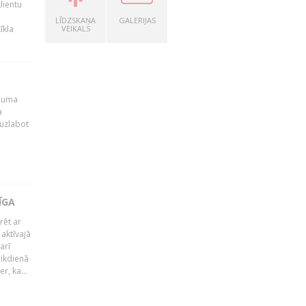
lientu
LĪDZSKAŅA
GALERIJAS
īkla
VEIKALS
ēmuma
a
 uzlabot
ĪGA
rēt ar
 aktīvajā
arī
 ikdienā
r, ka...