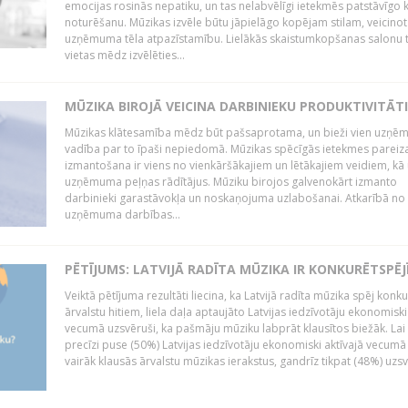
emocijas rosinās nepatiku, un tas nelabvēlīgi ietekmēs patstāvīgo k
noturēšanu. Mūzikas izvēle būtu jāpielāgo kopējam stilam, veicinot
uzņēmuma tēla atpazīstamību. Lielākās skaistumkopšanas salonu t
vietas mēdz izvēlēties...
MŪZIKA BIROJĀ VEICINA DARBINIEKU PRODUKTIVITĀTI
Mūzikas klātesamība mēdz būt pašsaprotama, un bieži vien uzņ
vadība par to īpaši nepiedomā. Mūzikas spēcīgās ietekmes pareiz
izmantošana ir viens no vienkāršākajiem un lētākajiem veidiem, kā
uzņēmuma peļņas rādītājus. Mūziku birojos galvenokārt izmanto
darbinieki garastāvokļa un noskaņojuma uzlabošanai. Atkarībā no
uzņēmuma darbības...
PĒTĪJUMS: LATVIJĀ RADĪTA MŪZIKA IR KONKURĒTSPĒJ
Veiktā pētījuma rezultāti liecina, ka Latvijā radīta mūzika spēj konku
ārvalstu hitiem, liela daļa aptaujāto Latvijas iedzīvotāju ekonomiski
vecumā uzsvēruši, ka pašmāju mūziku labprāt klausītos biežāk. Lai 
precīzi puse (50%) Latvijas iedzīvotāju ekonomiski aktīvajā vecumā
vairāk klausās ārvalstu mūzikas ierakstus, gandrīz tikpat (48%) uzsve