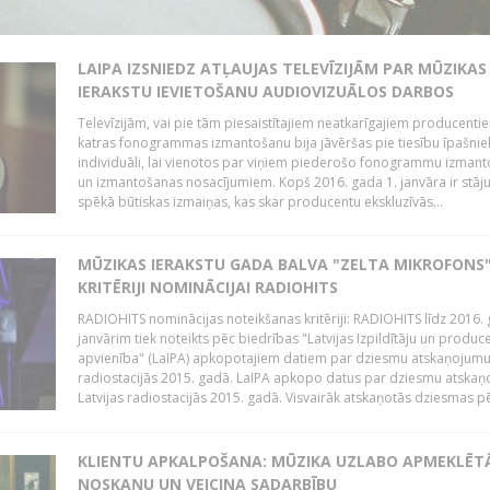
LAIPA IZSNIEDZ ATĻAUJAS TELEVĪZIJĀM PAR MŪZIKAS
IERAKSTU IEVIETOŠANU AUDIOVIZUĀLOS DARBOS
Televīzijām, vai pie tām piesaistītajiem neatkarīgajiem producenti
katras fonogrammas izmantošanu bija jāvēršas pie tiesību īpašni
individuāli, lai vienotos par viņiem piederošo fonogrammu izman
un izmantošanas nosacījumiem. Kopš 2016. gada 1. janvāra ir stāj
spēkā būtiskas izmaiņas, kas skar producentu ekskluzīvās...
MŪZIKAS IERAKSTU GADA BALVA "ZELTA MIKROFONS"
KRITĒRIJI NOMINĀCIJAI RADIOHITS
RADIOHITS nominācijas noteikšanas kritēriji: RADIOHITS līdz 2016. 
janvārim tiek noteikts pēc biedrības "Latvijas Izpildītāju un produc
apvienība" (LaIPA) apkopotajiem datiem par dziesmu atskaņojumu 
radiostacijās 2015. gadā. LaIPA apkopo datus par dziesmu atska
Latvijas radiostacijās 2015. gadā. Visvairāk atskaņotās dziesmas pēc
KLIENTU APKALPOŠANA: MŪZIKA UZLABO APMEKLĒT
NOSKAŅU UN VEICINA SADARBĪBU