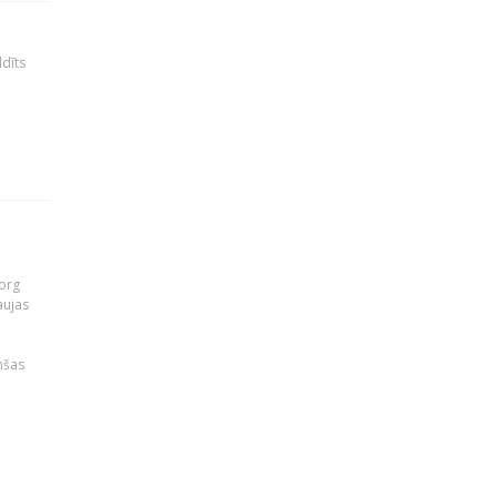
ldīts
org
aujas
i
nšas