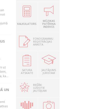
kan
anot
MŪZIKAS
nojumā
KALKULATORS
PATĒRIŅA
INDEKSS
FONOGRAMMU
JUS
REĢISTRĀCIJAS
ANKETA
s
mi uz
SATURA
JAUTĀJUMS
liem,
ATSKAITE
JURISTAM
, ka...
BIEŽĀK
UZDOTIE
NĀ UN
JAUTĀJUMI
ņemt
atīvas