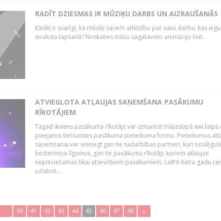
RADĪT DZIESMAS IR MŪZIĶU DARBS UN AIZRAUŠANĀS
Kādēļ ir svarīgi, ka mūziķi saņem atlīdzību par savu darbu, kas iegu
ieraksta tapšanā? Noskaties mūsu sagatavoto animāciju šeit.
ATVIEGLOTA ATĻAUJAS SAŅEMŠANA PASĀKUMU
RĪKOTĀJIEM
Tagad ikviens pasākuma rīkotājs var izmantot mājaslapā ww.laipa.
pieejamo tiešsaistes pasākuma pieteikuma formu. Pieteikumus atļ
saņemšanai var iesniegt gan tie sadarbības partneri, kuri noslēguš
beztermiņa līgumus, gan tie pasākumu rīkotāji, kuriem atļaujas
nepieciešamas tikai atsevišķiem pasākumiem. LaIPA katru gadu ce
uzlabot...
..
40
41
42
43
44
45
46
47
48
»