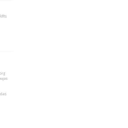
ldīts
org
aujas
i
nšas