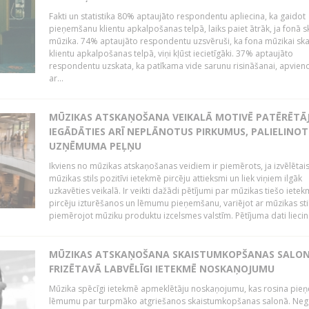
Fakti un statistika 80% aptaujāto respondentu apliecina, ka gaidot
pieņemšanu klientu apkalpošanas telpā, laiks paiet ātrāk, ja fonā s
mūzika. 74% aptaujāto respondentu uzsvēruši, ka fona mūzikai sk
klientu apkalpošanas telpā, viņi kļūst iecietīgāki. 37% aptaujāto
respondentu uzskata, ka patīkama vide sarunu risināšanai, apvie
ar...
MŪZIKAS ATSKAŅOŠANA VEIKALĀ MOTIVĒ PATĒRĒTĀ
IEGĀDĀTIES ARĪ NEPLĀNOTUS PIRKUMUS, PALIELINOT
UZŅĒMUMA PEĻŅU
Ikviens no mūzikas atskaņošanas veidiem ir piemērots, ja izvēlētai
mūzikas stils pozitīvi ietekmē pircēju attieksmi un liek viņiem ilgāk
uzkavēties veikalā. Ir veikti dažādi pētījumi par mūzikas tiešo ietek
pircēju izturēšanos un lēmumu pieņemšanu, variējot ar mūzikas sti
piemērojot mūziku produktu izcelsmes valstīm. Pētījuma dati liecina
MŪZIKAS ATSKAŅOŠANA SKAISTUMKOPŠANAS SALO
FRIZĒTAVĀ LABVĒLĪGI IETEKMĒ NOSKAŅOJUMU
Mūzika spēcīgi ietekmē apmeklētāju noskaņojumu, kas rosina pie
lēmumu par turpmāko atgriešanos skaistumkopšanas salonā. Neg