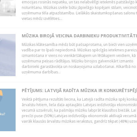
emocijas rosinās nepatiku, un tas nelabvēlīgi ietekmēs patstāvīgo k
noturēšanu. Mūzikas izvēle būtu jāpielāgo kopējam stilam, veicinot
uzņēmuma tēla atpazīstamību. Lielākās skaistumkopšanas salonu t
vietas mēdz izvēlēties...
MŪZIKA BIROJĀ VEICINA DARBINIEKU PRODUKTIVITĀTI
Mūzikas klātesamība mēdz būt pašsaprotama, un bieži vien uzņ
vadība par to īpaši nepiedomā. Mūzikas spēcīgās ietekmes pareiz
izmantošana ir viens no vienkāršākajiem un lētākajiem veidiem, kā
uzņēmuma peļņas rādītājus. Mūziku birojos galvenokārt izmanto
darbinieki garastāvokļa un noskaņojuma uzlabošanai. Atkarībā no
uzņēmuma darbības...
PĒTĪJUMS: LATVIJĀ RADĪTA MŪZIKA IR KONKURĒTSPĒJ
Veiktā pētījuma rezultāti liecina, ka Latvijā radīta mūzika spēj konku
ārvalstu hitiem, liela daļa aptaujāto Latvijas iedzīvotāju ekonomiski
vecumā uzsvēruši, ka pašmāju mūziku labprāt klausītos biežāk. Lai 
precīzi puse (50%) Latvijas iedzīvotāju ekonomiski aktīvajā vecumā
vairāk klausās ārvalstu mūzikas ierakstus, gandrīz tikpat (48%) uzsve