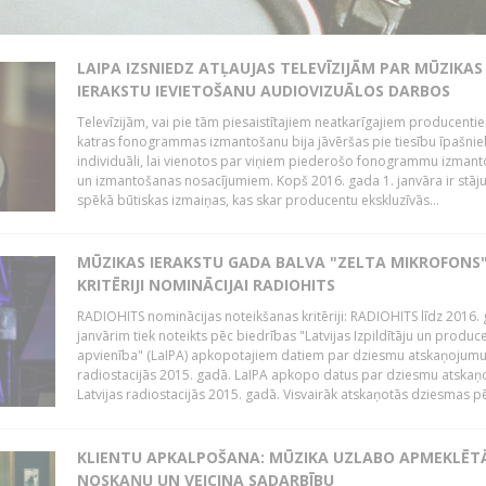
LAIPA IZSNIEDZ ATĻAUJAS TELEVĪZIJĀM PAR MŪZIKAS
IERAKSTU IEVIETOŠANU AUDIOVIZUĀLOS DARBOS
Televīzijām, vai pie tām piesaistītajiem neatkarīgajiem producenti
katras fonogrammas izmantošanu bija jāvēršas pie tiesību īpašni
individuāli, lai vienotos par viņiem piederošo fonogrammu izman
un izmantošanas nosacījumiem. Kopš 2016. gada 1. janvāra ir stāj
spēkā būtiskas izmaiņas, kas skar producentu ekskluzīvās...
MŪZIKAS IERAKSTU GADA BALVA "ZELTA MIKROFONS"
KRITĒRIJI NOMINĀCIJAI RADIOHITS
RADIOHITS nominācijas noteikšanas kritēriji: RADIOHITS līdz 2016. 
janvārim tiek noteikts pēc biedrības "Latvijas Izpildītāju un produc
apvienība" (LaIPA) apkopotajiem datiem par dziesmu atskaņojumu 
radiostacijās 2015. gadā. LaIPA apkopo datus par dziesmu atska
Latvijas radiostacijās 2015. gadā. Visvairāk atskaņotās dziesmas pēc
KLIENTU APKALPOŠANA: MŪZIKA UZLABO APMEKLĒT
NOSKAŅU UN VEICINA SADARBĪBU