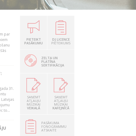
em par
ekiem
PIETEIKT
DJ LICENCE
PASĀKUMU
PIETEIKUMS
tošanu
ušās
ZELTA UN
PLATĪNA
SERTIFIKĀCIJA
:
gada 31.
entu
SAŅEMT
SAŅEMT
Latvijas
ATĻAUJU
ATĻAUJU
MŪZIKAI
MŪZIKAI
ņojumu
VEIKALĀ
KAFEJNĪCĀ
 to...
PASĀKUMA
FONOGRAMMU
ĀJU
ATSKAITE