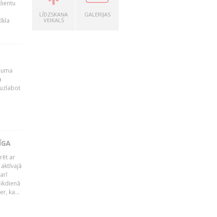
lientu
LĪDZSKAŅA
GALERIJAS
īkla
VEIKALS
ēmuma
a
 uzlabot
ĪGA
rēt ar
 aktīvajā
arī
 ikdienā
r, ka...