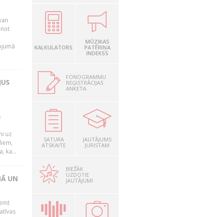
kan
anot
MŪZIKAS
nojumā
KALKULATORS
PATĒRIŅA
INDEKSS
FONOGRAMMU
JUS
REĢISTRĀCIJAS
ANKETA
s
mi uz
SATURA
JAUTĀJUMS
liem,
ATSKAITE
JURISTAM
, ka...
BIEŽĀK
UZDOTIE
NĀ UN
JAUTĀJUMI
ņemt
atīvas