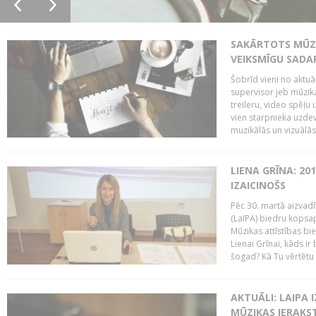
SAKĀRTOTS MŪZI
VEIKSMĪGU SADA
Šobrīd vieni no aktuā
supervisor jeb mūzika
treileru, video spēļu
vien starpnieka uzdev
muzikālās un vizuālās 
LIENA GRĪNA: 201
IZAICINOŠS
Pēc 30. martā aizvadī
(LaIPA) biedru kopsap
Mūzikas attīstības bi
Lienai Grīnai, kāds ir
šogad? Kā Tu vērtētu 
AKTUĀLI: LAIPA 
MŪZIKAS IERAKS