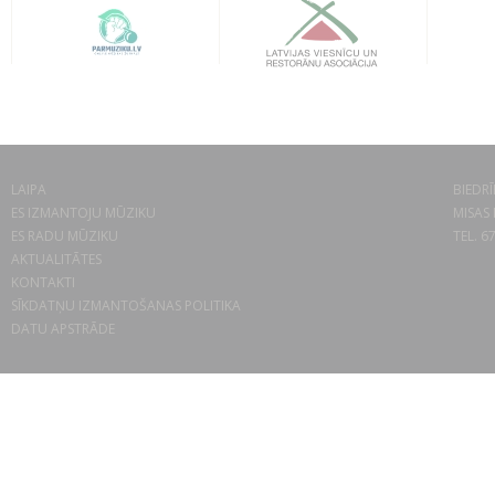
LAIPA
BIEDRĪ
ES IZMANTOJU MŪZIKU
MISAS 
ES RADU MŪZIKU
TEL. 6
AKTUALITĀTES
KONTAKTI
SĪKDATŅU IZMANTOŠANAS POLITIKA
DATU APSTRĀDE