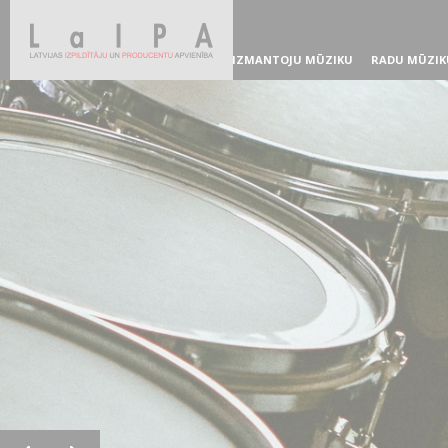
IZMANTOJU MŪZIKU
RADU MŪZIK