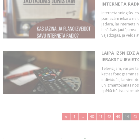
INTERNETA RADI
Interneta sniegtās ies
pamazām iekaro ne tik
jādara, lai interneta
Iesūtītais jautājums:
vajadzīgas, ja vēlos a
LAIPA IZSNIEDZ 
IERAKSTU IEVIE
Televīzijām, vai pie 
katras fonogrammas i
individuāli, lai vie
un izmantošanas nosa
spēkā būtiskas izmaiņ
«
1
..
40
41
42
43
44
45