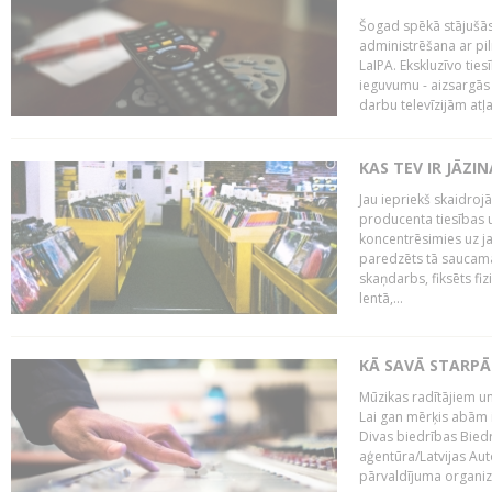
Šogad spēkā stājušās 
administrēšana ar pi
LaIPA. Ekskluzīvo tie
ieguvumu - aizsargās 
darbu televīzijām atļ
KAS TEV IR JĀZ
Jau iepriekš skaidroj
producenta tiesības un
koncentrēsimies uz j
paredzēts tā saucama
skaņdarbs, fiksēts fiz
lentā,...
KĀ SAVĀ STARPĀ
Mūzikas radītājiem un
Lai gan mērķis abām i
Divas biedrības Bied
aģentūra/Latvijas Aut
pārvaldījuma organizā