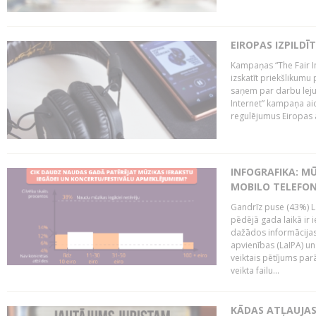
EIROPAS IZPILDĪ
Kampaņas “The Fair In
izskatīt priekšlikumu 
saņem par darbu lejup
Internet” kampaņa aic
regulējumus Eiropas au
INFOGRAFIKA: M
MOBILO TELEFO
Gandrīz puse (43%) L
pēdējā gada laikā ir i
dažādos informācijas 
apvienības (LaIPA) u
veiktais pētījums parā
veikta failu...
KĀDAS ATĻAUJAS 