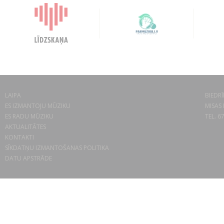
LAIPA
BIEDRĪ
ES IZMANTOJU MŪZIKU
MISAS 
ES RADU MŪZIKU
TEL. 6
AKTUALITĀTES
KONTAKTI
SĪKDATŅU IZMANTOŠANAS POLITIKA
DATU APSTRĀDE