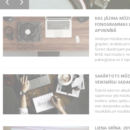
KAS JĀZINA MŪZ
FONOGRAMMAS LA
APVIENĪBĀ
Veidojot mūzikas iera
grupām, ierakstu pr
Šoreiz skaidrojam pa
Brīdī, kad mūziķi ir 
pabeigšanai un ir tapi
SAKĀRTOTS MŪZI
VEIKSMĪGU SADA
Šobrīd vieni no aktuā
supervisor jeb mūzika
treileru, video spēļu
vien starpnieka uzdev
muzikālās un vizuālās 
LIENA GRĪNA: 201