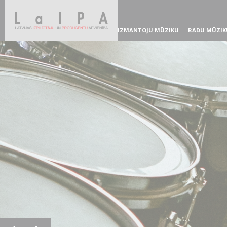
IZMANTOJU MŪZIKU
RADU MŪZIK