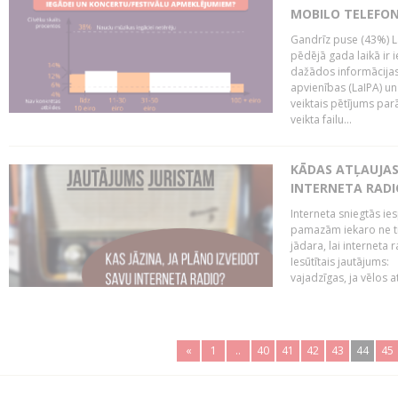
MOBILO TELEFO
Gandrīz puse (43%) L
pēdējā gada laikā ir i
dažādos informācijas 
apvienības (LaIPA) u
veiktais pētījums parā
veikta failu...
KĀDAS ATĻAUJAS 
INTERNETA RADI
Interneta sniegtās ies
pamazām iekaro ne tik
jādara, lai interneta
Iesūtītais jautājums:
vajadzīgas, ja vēlos a
«
1
..
40
41
42
43
44
45