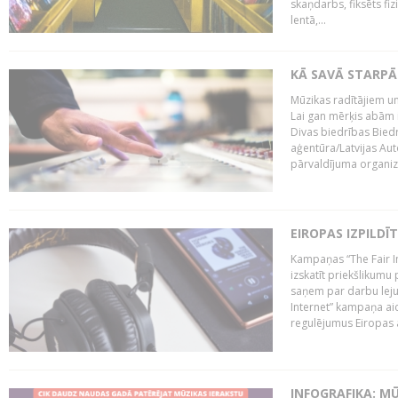
skaņdarbs, fiksēts fiz
lentā,...
KĀ SAVĀ STARPĀ
Mūzikas radītājiem un
Lai gan mērķis abām i
Divas biedrības Bied
aģentūra/Latvijas Aut
pārvaldījuma organizā
EIROPAS IZPILDĪ
Kampaņas “The Fair In
izskatīt priekšlikumu 
saņem par darbu lejup
Internet” kampaņa aic
regulējumus Eiropas au
INFOGRAFIKA: M