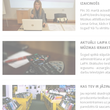
IZAICINOŠS
Pēc 30. martā aizvadī
(LaIPA) biedru kopsap
Mūzikas attīstības bi
Lienai Grīnai, kāds ir
šogad? Kā Tu vērtētu 
AKTUĀLI: LAIPA 
MŪZIKAS IERAKS
Šogad spēkā stājušās 
administrēšana ar pi
LaIPA. Ekskluzīvo tie
ieguvumu - aizsargās 
darbu televīzijām atļ
KAS TEV IR JĀZ
Jau iepriekš skaidroj
producenta tiesības un
koncentrēsimies uz j
paredzēts tā saucama