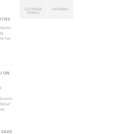
LĪDZSKAŅA
GALERIJAS
VEIKALS
OTIES
olījumu
āji
he Fair
U UN
ā
oducentu
ndeksa”
iek
T SAVU