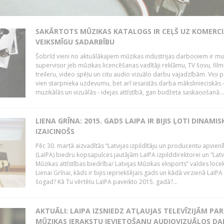
SAKĀRTOTS MŪZIKAS KATALOGS IR CEĻŠ UZ KOMERCI
VEIKSMĪGU SADARBĪBU
Šobrīd vieni no aktuālākajiem mūzikas industrijas darboņiem ir mu
supervisor jeb mūzikas licencēšanas vadītāji reklāmu, TV šovu, fil
treileru, video spēļu un citu audio vizuālo darbu vajadzībām. Viņi p
vien starpnieka uzdevumu, bet arī iesaistās darba mākslinieciskās 
muzikālās un vizuālās - idejas attīstībā, gan budžeta saskaņošanā...
LIENA GRĪNA: 2015. GADS LAIPA IR BIJIS ĻOTI DINAMIS
IZAICINOŠS
Pēc 30. martā aizvadītās “Latvijas izpildītāju un producentu apvien
(LaIPA) biedru kopsapulces jautājām LaIPA izpilddirektorei un “Latv
Mūzikas attīstības biedrība/ Latvijas Mūzikas eksports” valdes locek
Lienai Grīnai, kāds ir bijis iepriekšējais gads un kādā virzienā LaIP
šogad? Kā Tu vērtētu LaIPA paveikto 2015. gadā?...
AKTUĀLI: LAIPA IZSNIEDZ ATĻAUJAS TELEVĪZIJĀM PAR
MŪZIKAS IERAKSTU IEVIETOŠANU AUDIOVIZUĀLOS D