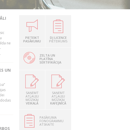
ĀLI
sic
mu
PIETEIKT
DJ LICENCE
PASĀKUMU
PIETEIKUMS
ilda ne
–
.
ZELTA UN
PLATĪNA
SERTIFIKĀCIJA
KS UN
ība”
ijas
SAŅEMT
SAŅEMT
lei
ATĻAUJU
ATĻAUJU
MŪZIKAI
MŪZIKAI
A dodas
VEIKALĀ
KAFEJNĪCĀ
PASĀKUMA
FONOGRAMMU
ATSKAITE
ARBOS