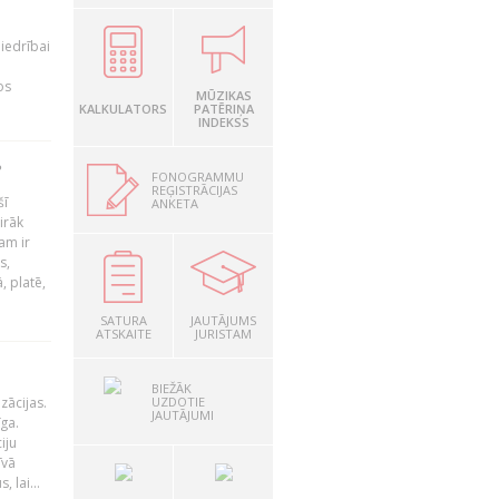
iedrībai
os
MŪZIKAS
KALKULATORS
PATĒRIŅA
INDEKSS
?
FONOGRAMMU
REĢISTRĀCIJAS
šī
ANKETA
irāk
am ir
s,
, platē,
SATURA
JAUTĀJUMS
ATSKAITE
JURISTAM
BIEŽĀK
UZDOTIE
zācijas.
JAUTĀJUMI
īga.
iju
īvā
 lai...