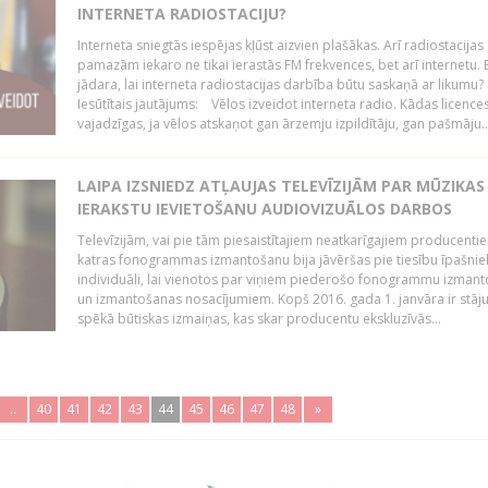
INTERNETA RADIOSTACIJU?
Interneta sniegtās iespējas kļūst aizvien plašākas. Arī radiostacijas
pamazām iekaro ne tikai ierastās FM frekvences, bet arī internetu. 
jādara, lai interneta radiostacijas darbība būtu saskaņā ar likumu?
Iesūtītais jautājums: Vēlos izveidot interneta radio. Kādas licenc
vajadzīgas, ja vēlos atskaņot gan ārzemju izpildītāju, gan pašmāju..
LAIPA IZSNIEDZ ATĻAUJAS TELEVĪZIJĀM PAR MŪZIKAS
IERAKSTU IEVIETOŠANU AUDIOVIZUĀLOS DARBOS
Televīzijām, vai pie tām piesaistītajiem neatkarīgajiem producenti
katras fonogrammas izmantošanu bija jāvēršas pie tiesību īpašni
individuāli, lai vienotos par viņiem piederošo fonogrammu izman
un izmantošanas nosacījumiem. Kopš 2016. gada 1. janvāra ir stāj
spēkā būtiskas izmaiņas, kas skar producentu ekskluzīvās...
..
40
41
42
43
44
45
46
47
48
»