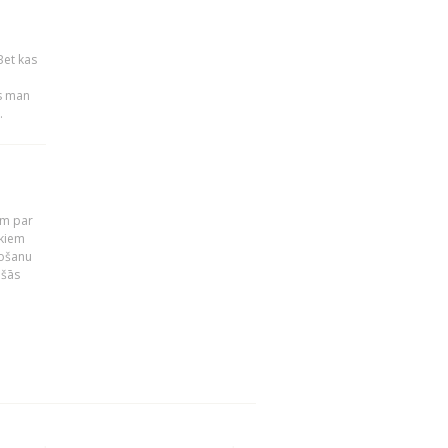
Bet kas
es man
.
em par
ekiem
tošanu
ušās