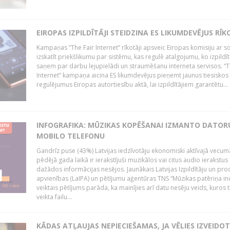
EIROPAS IZPILDĪTĀJI STEIDZINA ES LIKUMDEVĒJUS RĪK
Kampaņas “The Fair Internet” rīkotāji apsveic Eiropas komisiju ar s
izskatīt priekšlikumu par sistēmu, kas regulē atalgojumu, ko izpildīt
saņem par darbu lejupielādi un straumēšanu interneta servisos. “T
Internet” kampaņa aicina ES likumdevējus pieņemt jaunus tiesiskos
regulējumus Eiropas autortiesību aktā, lai izpildītājiem garantētu...
INFOGRAFIKA: MŪZIKAS KOPĒŠANAI IZMANTO DATOR
MOBILO TELEFONU
Gandrīz puse (43%) Latvijas iedzīvotāju ekonomiski aktīvajā vecum
pēdējā gada laikā ir ierakstījuši muzikālos vai citus audio ierakstus
dažādos informācijas nesējos. Jaunākais Latvijas Izpildītāju un pr
apvienības (LaIPA) un pētījumu aģentūras TNS “Mūzikas patēriņa i
veiktais pētījums parāda, ka mainījies arī datu nesēju veids, kuros t
veikta failu...
KĀDAS ATĻAUJAS NEPIECIEŠAMAS, JA VĒLIES IZVEIDO