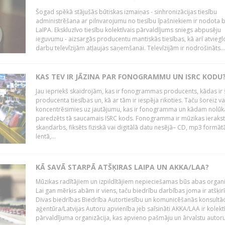
Šogad spēkā stājušās būtiskas izmaiņas - sinhronizācijas tiesību
administrēšana ar pilnvarojumu no tiesību īpašniekiem ir nodota b
LaIPA. Ekskluzīvo tiesību kolektīvais pārvaldījums sniegs abpusēju
ieguvumu - aizsargās producentu mantiskās tiesības, kā arī atviegl
darbu televīzijām atļaujas saņemšanai. Televīzijām ir nodrošināts...
KAS TEV IR JĀZINA PAR FONOGRAMMU UN ISRC KODU
Jau iepriekš skaidrojām, kas ir fonogrammas producents, kādas ir 
producenta tiesības un, kā ar tām ir iespēja rikoties. Taču šoreiz va
koncentrēsimies uz jautājumu, kas ir fonogramma un kādam nolūk
paredzēts tā saucamais ISRC kods. Fonogramma ir mūzikas ierakst
skaņdarbs, fiksēts fiziskā vai digitālā datu nesējā– CD, mp3 formātā
lentā,...
KĀ SAVĀ STARPĀ ATŠĶIRAS LAIPA UN AKKA/LAA?
Mūzikas radītājiem un izpildītājiem nepieciešamas būs abas organi
Lai gan mērķis abām ir viens, taču biedrību darbības joma ir atšķir
Divas biedrības Biedrība Autortiesību un komunicēšanās konsultāc
aģentūra/Latvijas Autoru apvienība jeb saīsināti AKKA/LAA ir kolekt
pārvaldījuma organizācija, kas apvieno pašmāju un ārvalstu autorus,