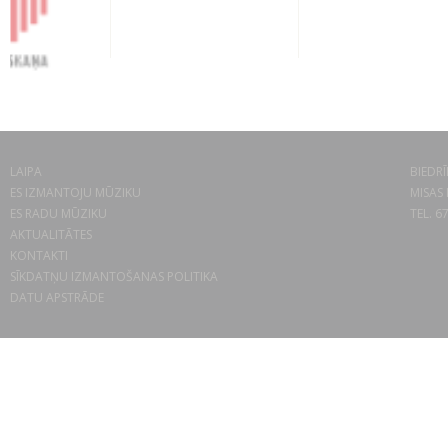
LAIPA
BIEDRĪ
ES IZMANTOJU MŪZIKU
MISAS 
ES RADU MŪZIKU
TEL. 6
AKTUALITĀTES
KONTAKTI
SĪKDATŅU IZMANTOŠANAS POLITIKA
DATU APSTRĀDE