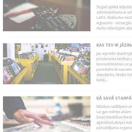
Šogad spēkā stājušās 
administrēšana ar pi
LaIPA. Ekskluzīvo tie
ieguvumu - aizsargās 
darbu televīzijām atļ
KAS TEV IR JĀZ
Jau iepriekš skaidroj
producenta tiesības un
koncentrēsimies uz j
paredzēts tā saucama
skaņdarbs, fiksēts fiz
lentā,...
KĀ SAVĀ STARPĀ
Mūzikas radītājiem un
Lai gan mērķis abām i
Divas biedrības Bied
aģentūra/Latvijas Aut
pārvaldījuma organizā