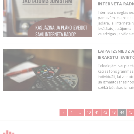
INTERNETA RADI
Interneta sniegtās ies
pamazām iekaro ne tik
jādara, lai interneta
Iesūtītais jautājums:
vajadzīgas, ja vēlos a
LAIPA IZSNIEDZ 
IERAKSTU IEVIE
Televīzijām, vai pie 
katras fonogrammas i
individuāli, lai vie
un izmantošanas nosa
spēkā būtiskas izmaiņ
«
1
..
40
41
42
43
44
45