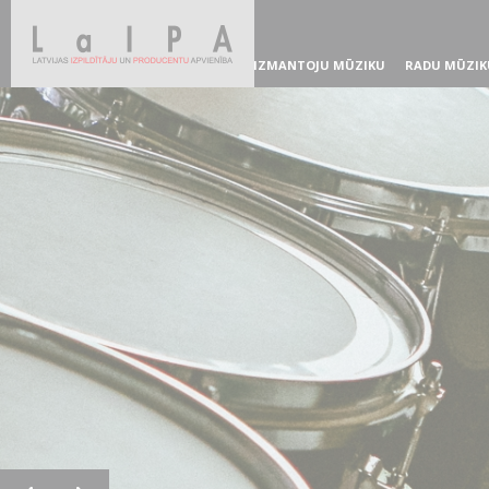
IZMANTOJU MŪZIKU
RADU MŪZIK