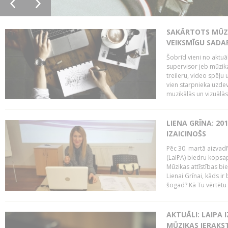
SAKĀRTOTS MŪZI
VEIKSMĪGU SADA
Šobrīd vieni no aktuā
supervisor jeb mūzika
treileru, video spēļu
vien starpnieka uzdev
muzikālās un vizuālās 
LIENA GRĪNA: 201
IZAICINOŠS
Pēc 30. martā aizvadī
(LaIPA) biedru kopsap
Mūzikas attīstības bi
Lienai Grīnai, kāds ir
šogad? Kā Tu vērtētu 
AKTUĀLI: LAIPA 
MŪZIKAS IERAKS