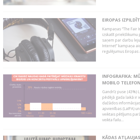
EIROPAS IZPILDĪ
Kampaņas “The Fair In
izskatīt priekšlikumu 
saņem par darbu lejup
Internet” kampaņa aic
regulējumus Eiropas au
INFOGRAFIKA: M
MOBILO TELEFO
Gandrīz puse (43%) L
pēdējā gada laikā ir i
dažādos informācijas 
apvienības (LaIPA) u
veiktais pētījums parā
veikta failu...
KĀDAS ATĻAUJAS 