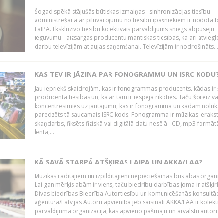
Šogad spēkā stājušās būtiskas izmaiņas - sinhronizācijas tiesību
administrēšana ar pilnvarojumu no tiesību īpašniekiem ir nodota b
LaIPA. Ekskluzīvo tiesību kolektīvais pārvaldījums sniegs abpusēju
ieguvumu - aizsargās producentu mantiskās tiesības, kā arī atviegl
darbu televīzijām atļaujas saņemšanai. Televīzijām ir nodrošināts...
KAS TEV IR JĀZINA PAR FONOGRAMMU UN ISRC KODU
Jau iepriekš skaidrojām, kas ir fonogrammas producents, kādas ir 
producenta tiesības un, kā ar tām ir iespēja rikoties. Taču šoreiz va
koncentrēsimies uz jautājumu, kas ir fonogramma un kādam nolūk
paredzēts tā saucamais ISRC kods. Fonogramma ir mūzikas ierakst
skaņdarbs, fiksēts fiziskā vai digitālā datu nesējā– CD, mp3 formātā
lentā,...
KĀ SAVĀ STARPĀ ATŠĶIRAS LAIPA UN AKKA/LAA?
Mūzikas radītājiem un izpildītājiem nepieciešamas būs abas organi
Lai gan mērķis abām ir viens, taču biedrību darbības joma ir atšķir
Divas biedrības Biedrība Autortiesību un komunicēšanās konsultāc
aģentūra/Latvijas Autoru apvienība jeb saīsināti AKKA/LAA ir kolekt
pārvaldījuma organizācija, kas apvieno pašmāju un ārvalstu autorus,