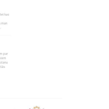
Bet kas
es man
.
em par
ekiem
tošanu
ušās