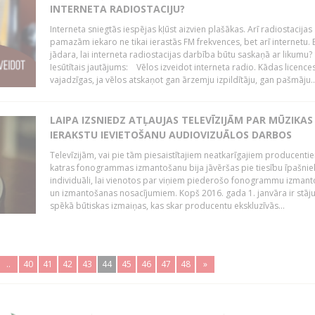
INTERNETA RADIOSTACIJU?
Interneta sniegtās iespējas kļūst aizvien plašākas. Arī radiostacijas
pamazām iekaro ne tikai ierastās FM frekvences, bet arī internetu. 
jādara, lai interneta radiostacijas darbība būtu saskaņā ar likumu?
Iesūtītais jautājums: Vēlos izveidot interneta radio. Kādas licenc
vajadzīgas, ja vēlos atskaņot gan ārzemju izpildītāju, gan pašmāju..
LAIPA IZSNIEDZ ATĻAUJAS TELEVĪZIJĀM PAR MŪZIKAS
IERAKSTU IEVIETOŠANU AUDIOVIZUĀLOS DARBOS
Televīzijām, vai pie tām piesaistītajiem neatkarīgajiem producenti
katras fonogrammas izmantošanu bija jāvēršas pie tiesību īpašni
individuāli, lai vienotos par viņiem piederošo fonogrammu izman
un izmantošanas nosacījumiem. Kopš 2016. gada 1. janvāra ir stāj
spēkā būtiskas izmaiņas, kas skar producentu ekskluzīvās...
..
40
41
42
43
44
45
46
47
48
»