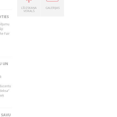
LĪDZSKAŅA
GALERIJAS
VEIKALS
OTIES
olījumu
āji
he Fair
U UN
ā
oducentu
ndeksa”
iek
T SAVU