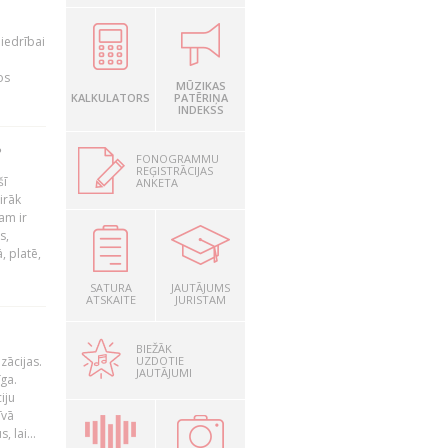
iedrībai
os
MŪZIKAS
KALKULATORS
PATĒRIŅA
INDEKSS
?
FONOGRAMMU
REĢISTRĀCIJAS
šī
ANKETA
irāk
am ir
s,
, platē,
SATURA
JAUTĀJUMS
ATSKAITE
JURISTAM
BIEŽĀK
UZDOTIE
zācijas.
JAUTĀJUMI
īga.
iju
īvā
 lai...