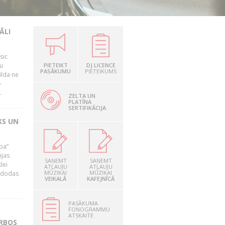
ĀLI
sic
mu
PIETEIKT
DJ LICENCE
PASĀKUMU
PIETEIKUMS
ilda ne
–
.
ZELTA UN
PLATĪNA
SERTIFIKĀCIJA
KS UN
ība”
ijas
SAŅEMT
SAŅEMT
lei
ATĻAUJU
ATĻAUJU
MŪZIKAI
MŪZIKAI
A dodas
VEIKALĀ
KAFEJNĪCĀ
PASĀKUMA
FONOGRAMMU
ATSKAITE
ARBOS