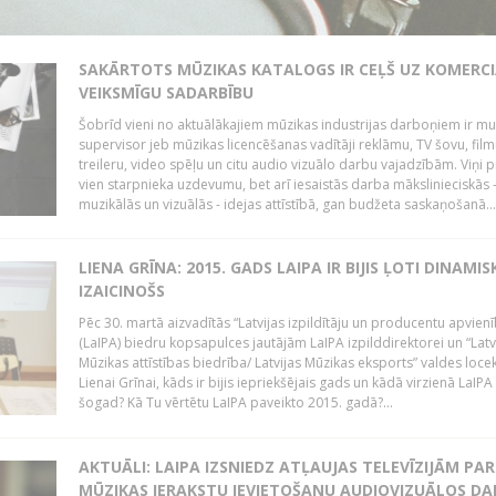
SAKĀRTOTS MŪZIKAS KATALOGS IR CEĻŠ UZ KOMERCI
VEIKSMĪGU SADARBĪBU
Šobrīd vieni no aktuālākajiem mūzikas industrijas darboņiem ir mu
supervisor jeb mūzikas licencēšanas vadītāji reklāmu, TV šovu, fil
treileru, video spēļu un citu audio vizuālo darbu vajadzībām. Viņi p
vien starpnieka uzdevumu, bet arī iesaistās darba mākslinieciskās 
muzikālās un vizuālās - idejas attīstībā, gan budžeta saskaņošanā...
LIENA GRĪNA: 2015. GADS LAIPA IR BIJIS ĻOTI DINAMIS
IZAICINOŠS
Pēc 30. martā aizvadītās “Latvijas izpildītāju un producentu apvien
(LaIPA) biedru kopsapulces jautājām LaIPA izpilddirektorei un “Latv
Mūzikas attīstības biedrība/ Latvijas Mūzikas eksports” valdes locek
Lienai Grīnai, kāds ir bijis iepriekšējais gads un kādā virzienā LaIP
šogad? Kā Tu vērtētu LaIPA paveikto 2015. gadā?...
AKTUĀLI: LAIPA IZSNIEDZ ATĻAUJAS TELEVĪZIJĀM PAR
MŪZIKAS IERAKSTU IEVIETOŠANU AUDIOVIZUĀLOS D