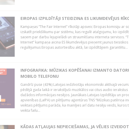
EIROPAS IZPILDĪTĀJI STEIDZINA ES LIKUMDEVĒJUS RĪK
Kampaņas “The Fair Internet” rīkotāji apsveic Eiropas komisiju ar s
izskatīt priekšlikumu par sistēmu, kas regulē atalgojumu, ko izpildīt
saņem par darbu lejupielādi un straumēšanu interneta servisos. “T
Internet” kampaņa aicina ES likumdevējus pieņemt jaunus tiesiskos
regulējumus Eiropas autortiesību aktā, lai izpildītājiem garantētu...
INFOGRAFIKA: MŪZIKAS KOPĒŠANAI IZMANTO DATOR
MOBILO TELEFONU
Gandrīz puse (43%) Latvijas iedzīvotāju ekonomiski aktīvajā vecum
pēdējā gada laikā ir ierakstījuši muzikālos vai citus audio ierakstus
dažādos informācijas nesējos. Jaunākais Latvijas Izpildītāju un pr
apvienības (LaIPA) un pētījumu aģentūras TNS “Mūzikas patēriņa i
veiktais pētījums parāda, ka mainījies arī datu nesēju veids, kuros t
veikta failu...
KĀDAS ATĻAUJAS NEPIECIEŠAMAS, JA VĒLIES IZVEIDO