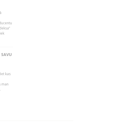
ā
oducentu
ndeksa”
iek
T SAVU
Bet kas
es man
.