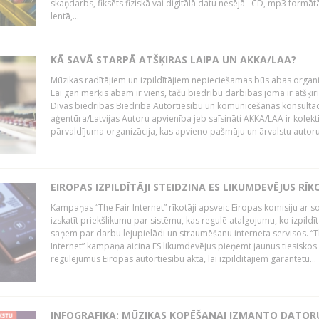
skaņdarbs, fiksēts fiziskā vai digitālā datu nesējā– CD, mp3 formātā
lentā,...
KĀ SAVĀ STARPĀ ATŠĶIRAS LAIPA UN AKKA/LAA?
Mūzikas radītājiem un izpildītājiem nepieciešamas būs abas organi
Lai gan mērķis abām ir viens, taču biedrību darbības joma ir atšķir
Divas biedrības Biedrība Autortiesību un komunicēšanās konsultāc
aģentūra/Latvijas Autoru apvienība jeb saīsināti AKKA/LAA ir kolekt
pārvaldījuma organizācija, kas apvieno pašmāju un ārvalstu autorus,
EIROPAS IZPILDĪTĀJI STEIDZINA ES LIKUMDEVĒJUS RĪK
Kampaņas “The Fair Internet” rīkotāji apsveic Eiropas komisiju ar s
izskatīt priekšlikumu par sistēmu, kas regulē atalgojumu, ko izpildīt
saņem par darbu lejupielādi un straumēšanu interneta servisos. “T
Internet” kampaņa aicina ES likumdevējus pieņemt jaunus tiesiskos
regulējumus Eiropas autortiesību aktā, lai izpildītājiem garantētu...
INFOGRAFIKA: MŪZIKAS KOPĒŠANAI IZMANTO DATOR