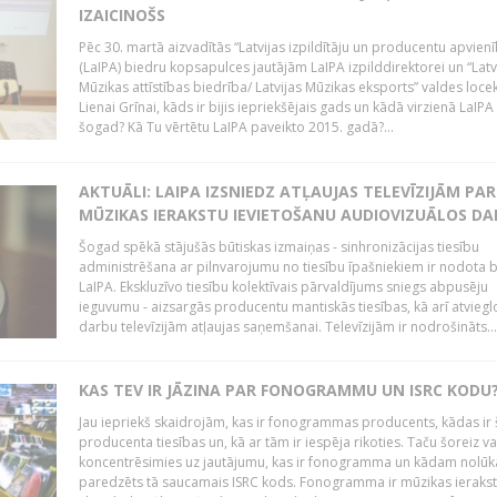
IZAICINOŠS
Pēc 30. martā aizvadītās “Latvijas izpildītāju un producentu apvien
(LaIPA) biedru kopsapulces jautājām LaIPA izpilddirektorei un “Latv
Mūzikas attīstības biedrība/ Latvijas Mūzikas eksports” valdes locek
Lienai Grīnai, kāds ir bijis iepriekšējais gads un kādā virzienā LaIP
šogad? Kā Tu vērtētu LaIPA paveikto 2015. gadā?...
AKTUĀLI: LAIPA IZSNIEDZ ATĻAUJAS TELEVĪZIJĀM PAR
MŪZIKAS IERAKSTU IEVIETOŠANU AUDIOVIZUĀLOS D
Šogad spēkā stājušās būtiskas izmaiņas - sinhronizācijas tiesību
administrēšana ar pilnvarojumu no tiesību īpašniekiem ir nodota b
LaIPA. Ekskluzīvo tiesību kolektīvais pārvaldījums sniegs abpusēju
ieguvumu - aizsargās producentu mantiskās tiesības, kā arī atviegl
darbu televīzijām atļaujas saņemšanai. Televīzijām ir nodrošināts...
KAS TEV IR JĀZINA PAR FONOGRAMMU UN ISRC KODU
Jau iepriekš skaidrojām, kas ir fonogrammas producents, kādas ir 
producenta tiesības un, kā ar tām ir iespēja rikoties. Taču šoreiz va
koncentrēsimies uz jautājumu, kas ir fonogramma un kādam nolūk
paredzēts tā saucamais ISRC kods. Fonogramma ir mūzikas ierakst