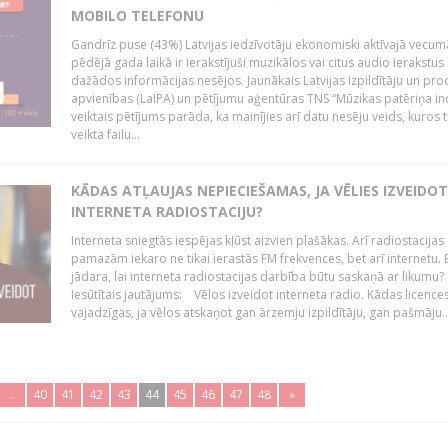
MOBILO TELEFONU
Gandrīz puse (43%) Latvijas iedzīvotāju ekonomiski aktīvajā vecum
pēdējā gada laikā ir ierakstījuši muzikālos vai citus audio ierakstus
dažādos informācijas nesējos. Jaunākais Latvijas Izpildītāju un pr
apvienības (LaIPA) un pētījumu aģentūras TNS “Mūzikas patēriņa i
veiktais pētījums parāda, ka mainījies arī datu nesēju veids, kuros t
veikta failu...
KĀDAS ATĻAUJAS NEPIECIEŠAMAS, JA VĒLIES IZVEIDO
INTERNETA RADIOSTACIJU?
Interneta sniegtās iespējas kļūst aizvien plašākas. Arī radiostacijas
pamazām iekaro ne tikai ierastās FM frekvences, bet arī internetu. 
jādara, lai interneta radiostacijas darbība būtu saskaņā ar likumu?
Iesūtītais jautājums: Vēlos izveidot interneta radio. Kādas licenc
vajadzīgas, ja vēlos atskaņot gan ārzemju izpildītāju, gan pašmāju..
..
40
41
42
43
44
45
46
47
48
»