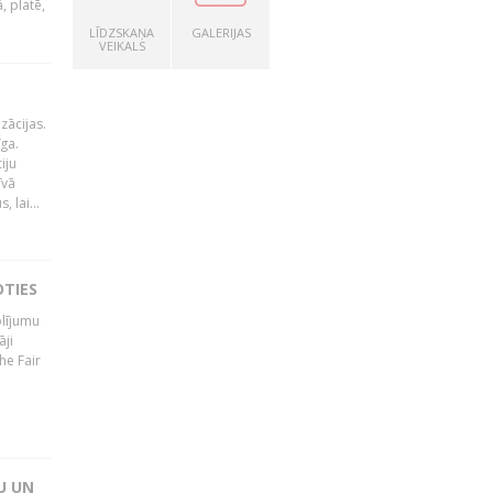
, platē,
LĪDZSKAŅA
GALERIJAS
VEIKALS
zācijas.
īga.
iju
īvā
 lai...
OTIES
olījumu
āji
he Fair
U UN