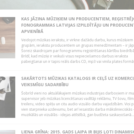
KAS JĀZINA MŪZIĶIEM UN PRODUCENTIEM, REĢISTRĒ
FONOGRAMMAS LATVIJAS IZPILDĪTĀJU UN PRODUCEN
APVIENĪBĀ
Veidojot mūzikas ierakstu, ir virkne dažādu darbu, kurus mūziķiem 
grupām, ierakstu producentiem un grupas menedžmentam – ir jāp
Šoreiz skaidrojam par fonogrammu reģistrēšanas kārtību biedrībā
Brīdī, kad mūziķi ir veikuši visus nepieciešamos darbus ieraksta
pabeigšanai un ir tapis reāls darbs CD, mp3 vai vinila plates formātā
SAKĀRTOTS MŪZIKAS KATALOGS IR CEĻŠ UZ KOMERCI
VEIKSMĪGU SADARBĪBU
Šobrīd vieni no aktuālākajiem mūzikas industrijas darboņiem ir mu
supervisor jeb mūzikas licencēšanas vadītāji reklāmu, TV šovu, fil
treileru, video spēļu un citu audio vizuālo darbu vajadzībām. Viņi p
vien starpnieka uzdevumu, bet arī iesaistās darba mākslinieciskās 
muzikālās un vizuālās - idejas attīstībā, gan budžeta saskaņošanā...
LIENA GRĪNA: 2015. GADS LAIPA IR BIJIS ĻOTI DINAMIS