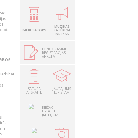
ība”
ijas
lei
MŪZIKAS
A dodas
KALKULATORS
PATĒRIŅA
INDEKSS
FONOGRAMMU
REĢISTRĀCIJAS
ANKETA
ARBOS
iedrībai
os
SATURA
JAUTĀJUMS
ATSKAITE
JURISTAM
BIEŽĀK
?
UZDOTIE
JAUTĀJUMI
šī
irāk
am ir
s,