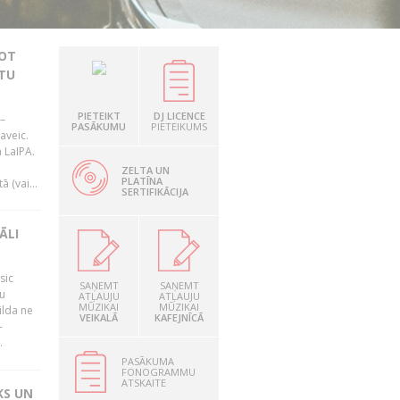
JOT
TU
PIETEIKT
DJ LICENCE
–
PASĀKUMU
PIETEIKUMS
aveic.
 LaIPA.
ZELTA UN
PLATĪNA
 (vai...
SERTIFIKĀCIJA
ĀLI
sic
SAŅEMT
SAŅEMT
mu
ATĻAUJU
ATĻAUJU
MŪZIKAI
MŪZIKAI
ilda ne
VEIKALĀ
KAFEJNĪCĀ
–
.
PASĀKUMA
FONOGRAMMU
ATSKAITE
KS UN