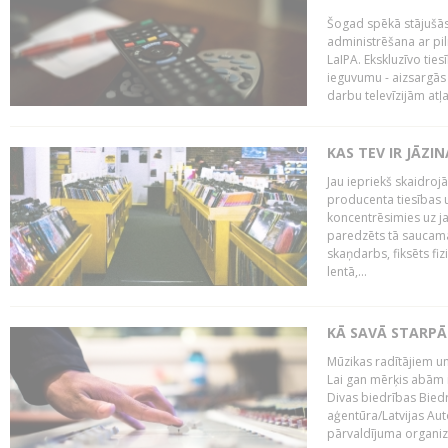
Šogad spēkā stājušās 
administrēšana ar pi
LaIPA. Ekskluzīvo tie
ieguvumu - aizsargās 
darbu televīzijām atļ
KAS TEV IR JĀZ
Jau iepriekš skaidroj
producenta tiesības un
koncentrēsimies uz j
paredzēts tā saucama
skaņdarbs, fiksēts fiz
lentā,...
KĀ SAVĀ STARPĀ
Mūzikas radītājiem un
Lai gan mērķis abām i
Divas biedrības Bied
aģentūra/Latvijas Aut
pārvaldījuma organizā