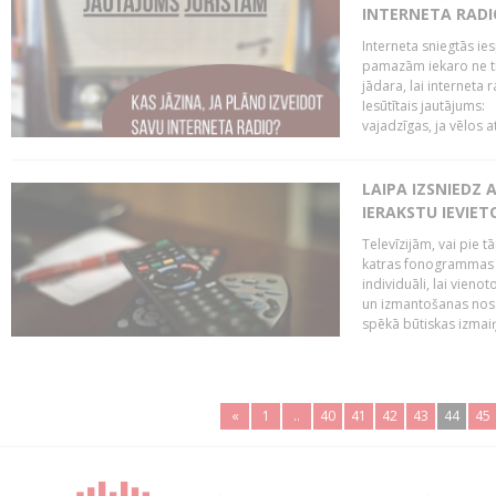
INTERNETA RADI
Interneta sniegtās ies
pamazām iekaro ne tik
jādara, lai interneta
Iesūtītais jautājums:
vajadzīgas, ja vēlos a
LAIPA IZSNIEDZ 
IERAKSTU IEVIE
Televīzijām, vai pie 
katras fonogrammas i
individuāli, lai vie
un izmantošanas nosa
spēkā būtiskas izmaiņ
«
1
..
40
41
42
43
44
45