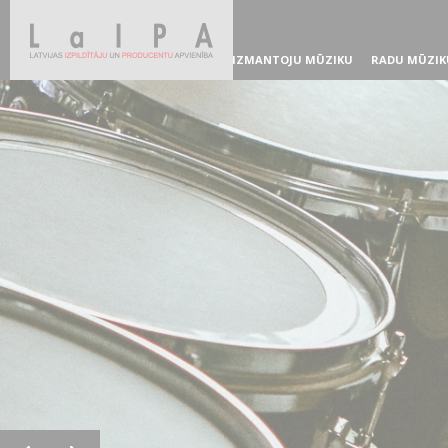
IZMANTOJU MŪZIKU
RADU MŪZIK