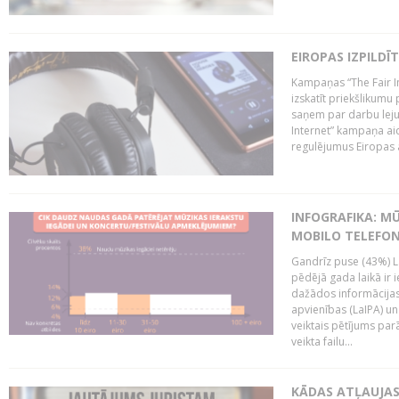
EIROPAS IZPILDĪ
Kampaņas “The Fair In
izskatīt priekšlikumu 
saņem par darbu lejup
Internet” kampaņa aic
regulējumus Eiropas au
INFOGRAFIKA: M
MOBILO TELEFO
Gandrīz puse (43%) L
pēdējā gada laikā ir i
dažādos informācijas 
apvienības (LaIPA) u
veiktais pētījums parā
veikta failu...
KĀDAS ATĻAUJAS 