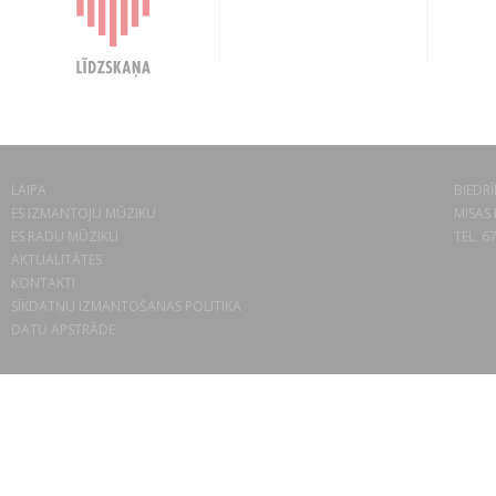
LAIPA
BIEDRĪ
ES IZMANTOJU MŪZIKU
MISAS 
ES RADU MŪZIKU
TEL. 6
AKTUALITĀTES
KONTAKTI
SĪKDATŅU IZMANTOŠANAS POLITIKA
DATU APSTRĀDE