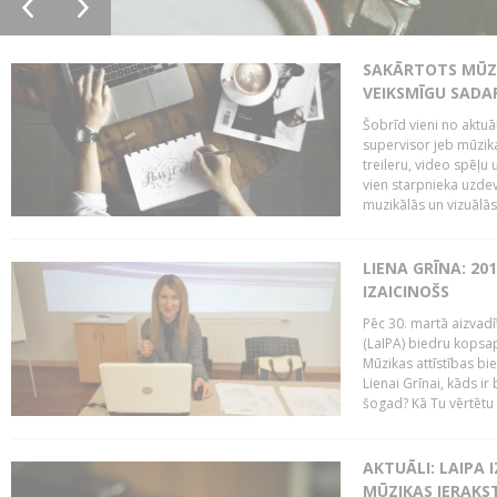
SAKĀRTOTS MŪZI
VEIKSMĪGU SADA
Šobrīd vieni no aktuā
supervisor jeb mūzika
treileru, video spēļu
vien starpnieka uzdev
muzikālās un vizuālās 
LIENA GRĪNA: 201
IZAICINOŠS
Pēc 30. martā aizvadī
(LaIPA) biedru kopsap
Mūzikas attīstības bi
Lienai Grīnai, kāds ir
šogad? Kā Tu vērtētu 
AKTUĀLI: LAIPA 
MŪZIKAS IERAKS