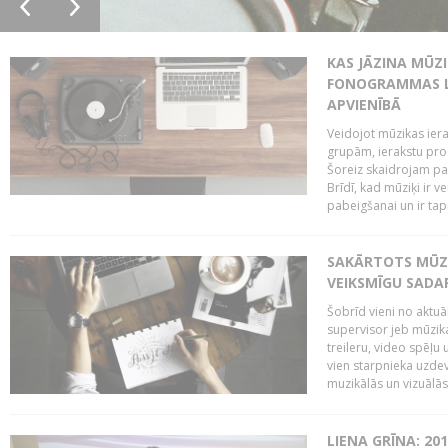
KAS JĀZINA MŪZ
FONOGRAMMAS LA
APVIENĪBĀ
Veidojot mūzikas iera
grupām, ierakstu pr
Šoreiz skaidrojam pa
Brīdī, kad mūziķi ir 
pabeigšanai un ir tapi
SAKĀRTOTS MŪZI
VEIKSMĪGU SADA
Šobrīd vieni no aktuā
supervisor jeb mūzika
treileru, video spēļu
vien starpnieka uzdev
muzikālās un vizuālās 
LIENA GRĪNA: 201