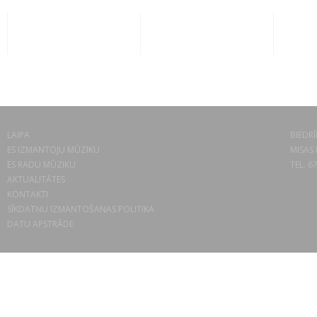
LAIPA
BIEDRĪ
ES IZMANTOJU MŪZIKU
MISAS 
ES RADU MŪZIKU
TEL. 6
AKTUALITĀTES
KONTAKTI
SĪKDATŅU IZMANTOŠANAS POLITIKA
DATU APSTRĀDE