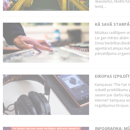
skaņdarbs, fiksēts fiz
lentā,...
KĀ SAVĀ STARPĀ
Mūzikas radītājiem un
Lai gan mērķis abām i
Divas biedrības Bied
aģentūra/Latvijas Aut
pārvaldījuma organizā
EIROPAS IZPILDĪ
Kampaņas “The Fair In
izskatīt priekšlikumu 
saņem par darbu lejup
Internet” kampaņa aic
regulējumus Eiropas au
INFOGRAFIKA: M