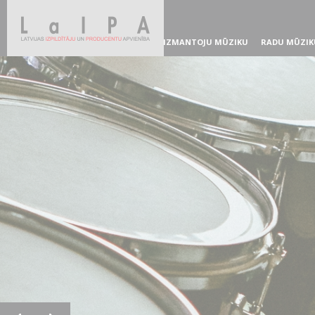
IZMANTOJU MŪZIKU
RADU MŪZIK