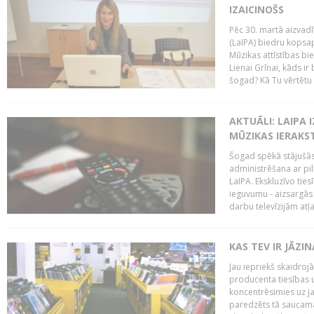
IZAICINOŠS
Pēc 30. martā aizvadī
(LaIPA) biedru kopsap
Mūzikas attīstības bi
Lienai Grīnai, kāds ir
šogad? Kā Tu vērtētu 
AKTUĀLI: LAIPA 
MŪZIKAS IERAKS
Šogad spēkā stājušās 
administrēšana ar pi
LaIPA. Ekskluzīvo tie
ieguvumu - aizsargās 
darbu televīzijām atļ
KAS TEV IR JĀZ
Jau iepriekš skaidroj
producenta tiesības un
koncentrēsimies uz j
paredzēts tā saucama