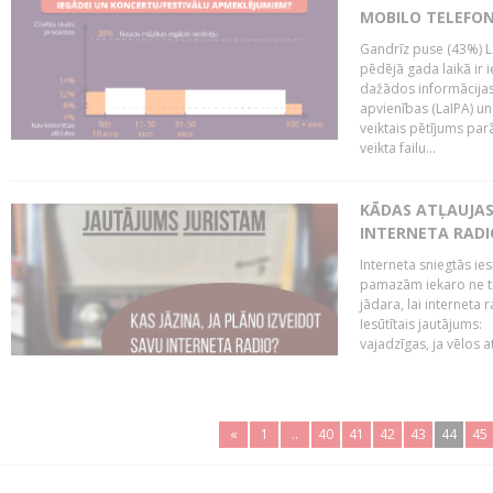
MOBILO TELEFO
Gandrīz puse (43%) L
pēdējā gada laikā ir i
dažādos informācijas 
apvienības (LaIPA) u
veiktais pētījums parā
veikta failu...
KĀDAS ATĻAUJAS 
INTERNETA RADI
Interneta sniegtās ies
pamazām iekaro ne tik
jādara, lai interneta
Iesūtītais jautājums:
vajadzīgas, ja vēlos a
«
1
..
40
41
42
43
44
45