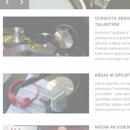
IZVEIDOTA ZIED
TALANTIEM
Festivāla “Via Baltica”
ziedojumu programmu 
atbalstu dalībai sta
maksas starptautisko
bieži vien ir jāsedz 
nemaz nerunājot par 
KĀDAS IR IZPILD
Likums paredz, ka izpi
mantiskās. Personiskās
personību – viņa vārd
izpildītāja veikto dar
Izpildītāja spējas ve
dzīves pieredze un citi
MŪZIĶI AR DZIES