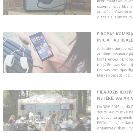
instruments.Ar univer
uzņēmuma vērtībām un
atpazīstamības un p
digitālajā laikmetā mū
EIROPAS KOMISIJ
INICIATĪVU REALI
Attīstoties audiovizu
arī likumdošanai ir jā
konferencēs ir Eiropas
maijā Eiropas Komisija
Eiropas Komisijas digi
Market) paredz līdz...
PIEAUDZIS IEDZĪ
NETĒRĒ. VAI AR 
No 38% 2015. gadā līd
skaits, kuri mūzikai n
producentu apvienība”
Pētījumā iegūtie dati
organizēt diskusiju “Va