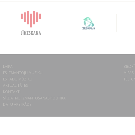
LAIPA
BIEDRĪ
ES IZMANTOJU MŪZIKU
MISAS 
ES RADU MŪZIKU
TEL. 6
AKTUALITĀTES
KONTAKTI
SĪKDATŅU IZMANTOŠANAS POLITIKA
DATU APSTRĀDE