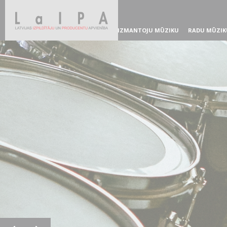
IZMANTOJU MŪZIKU
RADU MŪZIK