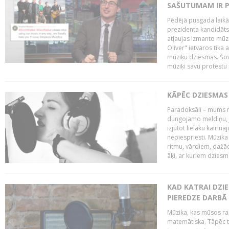
SAŠUTUMAM IR 
Pēdējā pusgada laikā 
prezidenta kandidāt
atļaujas izmanto mūz
Oliver" ietvaros tika 
mūziķu dziesmas. Šovā
mūziķi savu protestu 
KĀPĒC DZIESMAS 
Paradoksāli – mums ne
dungojamo meldiņu, j
izjūtot lielāku kairi
nepiespriesti. Mūzik
ritmu, vārdiem, dažād
āķi, ar kuriem dzies
KAD KATRAI DZI
PIEREDZE DARBĀ
Mūzika, kas mūsos rai
matemātiska. Tāpēc t