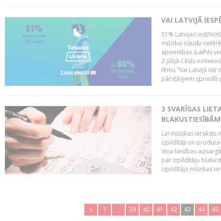
VAI LATVIJĀ IES
51% Latvijas iedzīvot
mūzikai naudu netērē,
apvienības (LaIPA) ve
2.jūlijā Cēsīs notieko
tēmu “Vai Latvijā var 
pārstāvjiem spriedīs p
3 SVARĪGAS LIETA
BLAKUSTIESĪBĀM
Lai mūzikas ieraksts n
izpildītāji un produc
Viņu tiesības aizsarg
par izpildītāju blaku
izpildītājs mūzikas ie
«
1
..
39
40
41
42
43
44
45