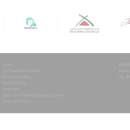
LAIPA
BIEDRĪ
ES IZMANTOJU MŪZIKU
MISAS 
ES RADU MŪZIKU
TEL. 6
AKTUALITĀTES
KONTAKTI
SĪKDATŅU IZMANTOŠANAS POLITIKA
DATU APSTRĀDE