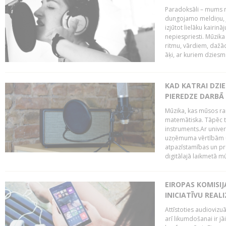
Paradoksāli – mums ne
dungojamo meldiņu, j
izjūtot lielāku kairi
nepiespriesti. Mūzik
ritmu, vārdiem, dažād
āķi, ar kuriem dzies
KAD KATRAI DZI
PIEREDZE DARBĀ
Mūzika, kas mūsos rai
matemātiska. Tāpēc t
instruments.Ar univer
uzņēmuma vērtībām un
atpazīstamības un p
digitālajā laikmetā mū
EIROPAS KOMISIJ
INICIATĪVU REALI
Attīstoties audiovizu
arī likumdošanai ir jā