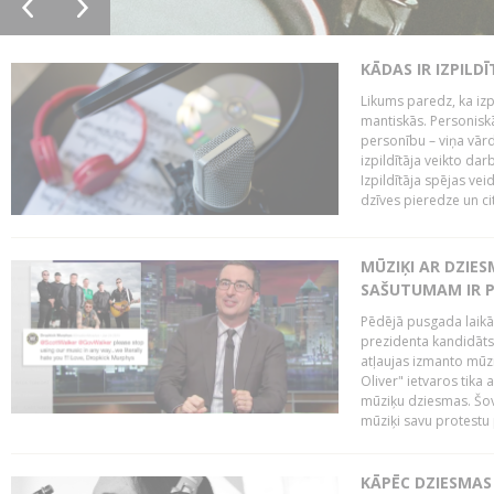
KĀDAS IR IZPILD
Likums paredz, ka izpi
mantiskās. Personiskās
personību – viņa vārd
izpildītāja veikto dar
Izpildītāja spējas ve
dzīves pieredze un citi
MŪZIĶI AR DZIES
SAŠUTUMAM IR 
Pēdējā pusgada laikā 
prezidenta kandidāt
atļaujas izmanto mūz
Oliver" ietvaros tika 
mūziķu dziesmas. Šovā
mūziķi savu protestu 
KĀPĒC DZIESMAS 