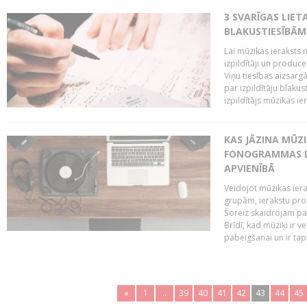
3 SVARĪGAS LIETA
BLAKUSTIESĪBĀM
Lai mūzikas ieraksts n
izpildītāji un produc
Viņu tiesības aizsarg
par izpildītāju blaku
izpildītājs mūzikas ie
KAS JĀZINA MŪZ
FONOGRAMMAS LA
APVIENĪBĀ
Veidojot mūzikas iera
grupām, ierakstu pr
Šoreiz skaidrojam pa
Brīdī, kad mūziķi ir 
pabeigšanai un ir tapi
«
1
..
39
40
41
42
43
44
45