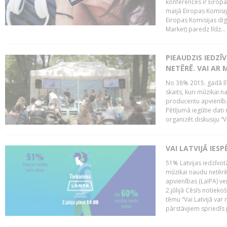
konferencēs ir Eiropas
maijā Eiropas Komisija
Eiropas Komisijas digi
Market) paredz līdz...
PIEAUDZIS IEDZĪ
NETĒRĒ. VAI AR 
No 38% 2015. gadā līd
skaits, kuri mūzikai n
producentu apvienība”
Pētījumā iegūtie dati
organizēt diskusiju “Va
VAI LATVIJĀ IES
51% Latvijas iedzīvot
mūzikai naudu netērē,
apvienības (LaIPA) ve
2.jūlijā Cēsīs notieko
tēmu “Vai Latvijā var 
pārstāvjiem spriedīs p