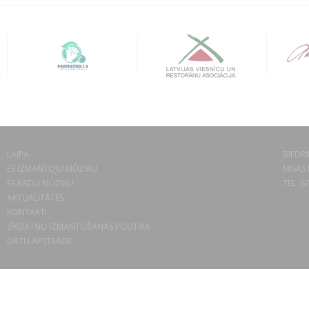
LAIPA
BIEDRĪ
ES IZMANTOJU MŪZIKU
MISAS 
ES RADU MŪZIKU
TEL. 6
AKTUALITĀTES
KONTAKTI
SĪKDATŅU IZMANTOŠANAS POLITIKA
DATU APSTRĀDE