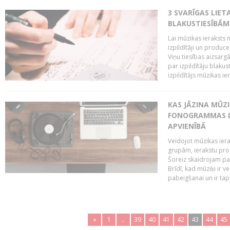
3 SVARĪGAS LIETA
BLAKUSTIESĪBĀM
Lai mūzikas ieraksts n
izpildītāji un produc
Viņu tiesības aizsarg
par izpildītāju blaku
izpildītājs mūzikas ie
KAS JĀZINA MŪZ
FONOGRAMMAS LA
APVIENĪBĀ
Veidojot mūzikas iera
grupām, ierakstu pr
Šoreiz skaidrojam pa
Brīdī, kad mūziķi ir 
pabeigšanai un ir tapi
«
1
..
39
40
41
42
43
44
45