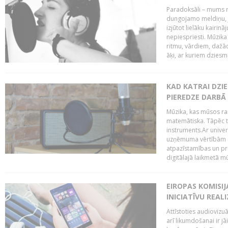
Paradoksāli – mums ne
dungojamo meldiņu, j
izjūtot lielāku kairi
nepiespriesti. Mūzik
ritmu, vārdiem, dažād
āķi, ar kuriem dzies
KAD KATRAI DZI
PIEREDZE DARBĀ
Mūzika, kas mūsos rai
matemātiska. Tāpēc t
instruments.Ar univer
uzņēmuma vērtībām un
atpazīstamības un p
digitālajā laikmetā mū
EIROPAS KOMISIJ
INICIATĪVU REALI
Attīstoties audiovizu
arī likumdošanai ir jā