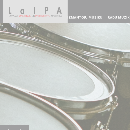
IZMANTOJU MŪZIKU
RADU MŪZIK