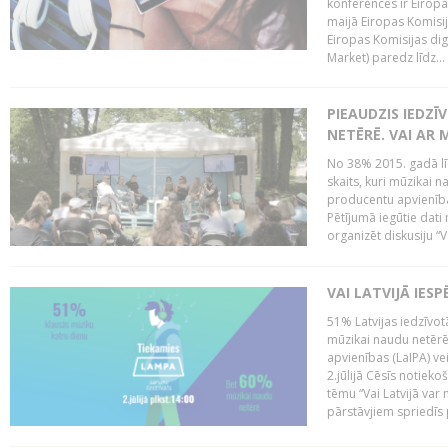
konferencēs ir Eiropas
maijā Eiropas Komisija
Eiropas Komisijas digi
Market) paredz līdz...
PIEAUDZIS IEDZĪ
NETĒRĒ. VAI AR 
No 38% 2015. gadā līd
skaits, kuri mūzikai n
producentu apvienība”
Pētījumā iegūtie dati
organizēt diskusiju “Va
VAI LATVIJĀ IES
51% Latvijas iedzīvot
mūzikai naudu netērē,
apvienības (LaIPA) ve
2.jūlijā Cēsīs notieko
tēmu “Vai Latvijā var 
pārstāvjiem spriedīs p