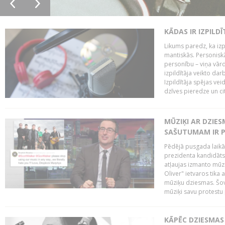
KĀDAS IR IZPILD
Likums paredz, ka izpi
mantiskās. Personiskās
personību – viņa vārd
izpildītāja veikto dar
Izpildītāja spējas ve
dzīves pieredze un citi
MŪZIĶI AR DZIES
SAŠUTUMAM IR 
Pēdējā pusgada laikā 
prezidenta kandidāt
atļaujas izmanto mūz
Oliver" ietvaros tika 
mūziķu dziesmas. Šovā
mūziķi savu protestu 
KĀPĒC DZIESMAS 