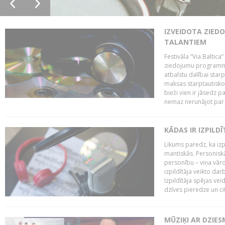
IZVEIDOTA ZIED
TALANTIEM
Festivāla “Via Baltica”
ziedojumu programmu 
atbalstu dalībai sta
maksas starptautisko
bieži vien ir jāsedz 
nemaz nerunājot par 
KĀDAS IR IZPILD
Likums paredz, ka izpi
mantiskās. Personiskās
personību – viņa vārd
izpildītāja veikto dar
Izpildītāja spējas ve
dzīves pieredze un citi
MŪZIĶI AR DZIES