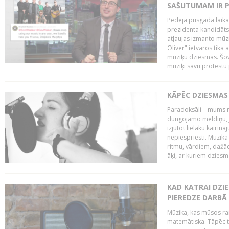
SAŠUTUMAM IR 
Pēdējā pusgada laikā 
prezidenta kandidāt
atļaujas izmanto mūz
Oliver" ietvaros tika 
mūziķu dziesmas. Šovā
mūziķi savu protestu 
KĀPĒC DZIESMAS 
Paradoksāli – mums ne
dungojamo meldiņu, j
izjūtot lielāku kairi
nepiespriesti. Mūzik
ritmu, vārdiem, dažād
āķi, ar kuriem dzies
KAD KATRAI DZI
PIEREDZE DARBĀ
Mūzika, kas mūsos rai
matemātiska. Tāpēc t