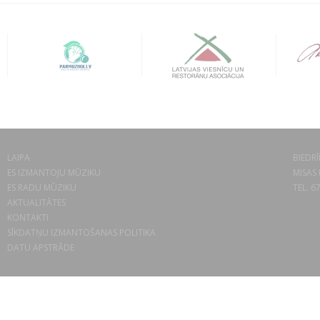
LAIPA
BIEDRĪ
ES IZMANTOJU MŪZIKU
MISAS 
ES RADU MŪZIKU
TEL. 6
AKTUALITĀTES
KONTAKTI
SĪKDATŅU IZMANTOŠANAS POLITIKA
DATU APSTRĀDE