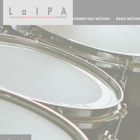
IZMANTOJU MŪZIKU
RADU MŪZIK