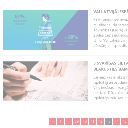
VAI LATVIJĀ IES
51% Latvijas iedzīvot
mūzikai naudu netērē,
apvienības (LaIPA) ve
2.jūlijā Cēsīs notieko
tēmu “Vai Latvijā var 
pārstāvjiem spriedīs p
3 SVARĪGAS LIETA
BLAKUSTIESĪBĀM
Lai mūzikas ieraksts n
izpildītāji un produc
Viņu tiesības aizsarg
par izpildītāju blaku
izpildītājs mūzikas ie
«
1
..
39
40
41
42
43
44
45