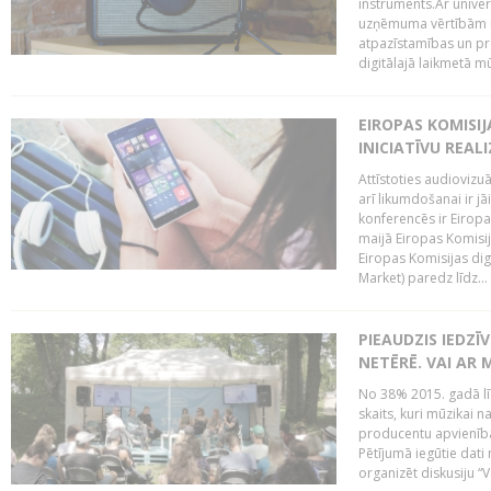
instruments.Ar univer
uzņēmuma vērtībām un
atpazīstamības un p
digitālajā laikmetā mū
EIROPAS KOMISIJ
INICIATĪVU REALI
Attīstoties audiovizu
arī likumdošanai ir jā
konferencēs ir Eiropas
maijā Eiropas Komisija
Eiropas Komisijas digi
Market) paredz līdz...
PIEAUDZIS IEDZĪ
NETĒRĒ. VAI AR 
No 38% 2015. gadā līd
skaits, kuri mūzikai n
producentu apvienība”
Pētījumā iegūtie dati
organizēt diskusiju “Va