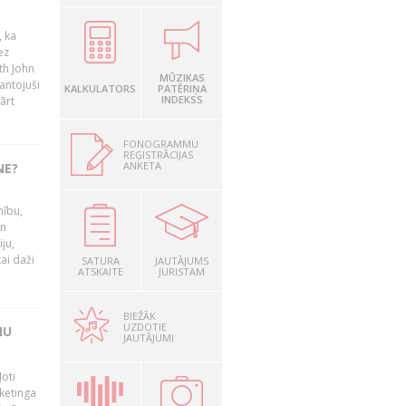
, ka
ez
th John
MŪZIKAS
mantojuši
KALKULATORS
PATĒRIŅA
INDEKSS
ārt
FONOGRAMMU
REĢISTRĀCIJAS
ANKETA
NE?
nību,
un
ju,
ai daži
SATURA
JAUTĀJUMS
ATSKAITE
JURISTAM
BIEŽĀK
UZDOTIE
MU
JAUTĀJUMI
oti
ketinga