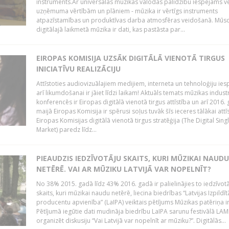
instruments.Ar universālās mūzikas valodas palīdzību iespējams vē
uzņēmuma vērtībām un plāniem - mūzika ir vērtīgs instruments
atpazīstamības un produktīvas darba atmosfēras veidošanā. Mūs
digitālajā laikmetā mūzika ir dati, kas pastāsta par...
EIROPAS KOMISIJA UZSĀK DIGITĀLĀ VIENOTĀ TIRGUS
INICIATĪVU REALIZĀCIJU
Attīstoties audiovizuālajiem medijiem, interneta un tehnoloģiju ies
arī likumdošanai ir jāiet līdzi laikam! Aktuāls temats mūzikas industr
konferencēs ir Eiropas digitālā vienotā tirgus attīstība un arī 2016.
maijā Eiropas Komisija ir spērusi soļus tuvāk šīs ieceres tālākai attīs
Eiropas Komisijas digitālā vienotā tirgus stratēģija (The Digital Sing
Market) paredz līdz...
PIEAUDZIS IEDZĪVOTĀJU SKAITS, KURI MŪZIKAI NAUDU
NETĒRĒ. VAI AR MŪZIKU LATVIJĀ VAR NOPELNĪT?
No 38% 2015. gadā līdz 43% 2016. gadā ir palielinājies to iedzīvot
skaits, kuri mūzikai naudu netērē, liecina biedrības “Latvijas Izpildīt
producentu apvienība” (LaIPA) veiktais pētījums Mūzikas patēriņa i
Pētījumā iegūtie dati mudināja biedrību LaIPA sarunu festivālā LA
organizēt diskusiju “Vai Latvijā var nopelnīt ar mūziku?”. Digitālās...