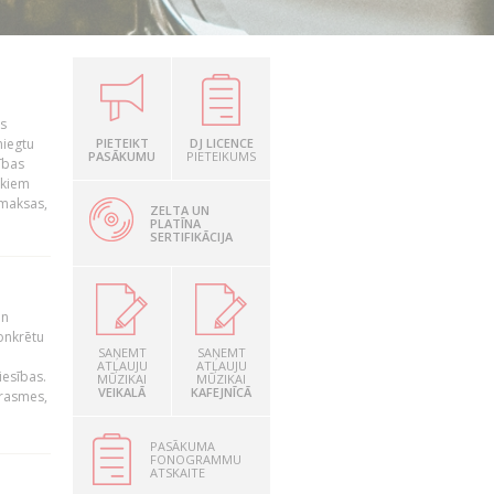
is
niegtu
PIETEIKT
DJ LICENCE
PASĀKUMU
PIETEIKUMS
ības
ekiem
zmaksas,
ZELTA UN
PLATĪNA
SERTIFIKĀCIJA
un
konkrētu
SAŅEMT
SAŅEMT
ATĻAUJU
ATĻAUJU
iesības.
MŪZIKAI
MŪZIKAI
VEIKALĀ
KAFEJNĪCĀ
prasmes,
PASĀKUMA
FONOGRAMMU
ATSKAITE