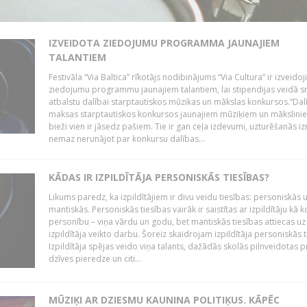
IZVEIDOTA ZIEDOJUMU PROGRAMMA JAUNAJIEM
TALANTIEM
Festivāla “Via Baltica” rīkotājs nodibinājums “Via Cultura” ir izveidoj
ziedojumu programmu jaunajiem talantiem, lai stipendijas veidā s
atbalstu dalībai starptautiskos mūzikas un mākslas konkursos.“Dal
maksas starptautiskos konkursos jaunajiem mūziķiem un mākslini
bieži vien ir jāsedz pašiem. Tie ir gan ceļa izdevumi, uzturēšanās i
nemaz nerunājot par konkursu dalības...
KĀDAS IR IZPILDĪTĀJA PERSONISKĀS TIESĪBAS?
Likums paredz, ka izpildītājiem ir divu veidu tiesības: personiskās 
mantiskās. Personiskās tiesības vairāk ir saistītas ar izpildītāju kā 
personību – viņa vārdu un godu, bet mantiskās tiesības attiecas uz
izpildītāja veikto darbu. Šoreiz skaidrojam izpildītāja personiskās t
Izpildītāja spējas veido viņa talants, dažādās skolās pilnveidotas 
dzīves pieredze un citi...
MŪZIĶI AR DZIESMU KAUNINA POLITIĶUS. KĀPĒC