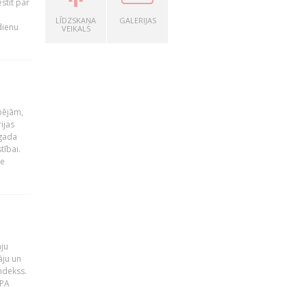
stīt par
LĪDZSKAŅA
GALERIJAS
dienu
VEIKALS
pējām,
ijas
 gada
tībai.
le
āju
āju un
ndekss.
MPA