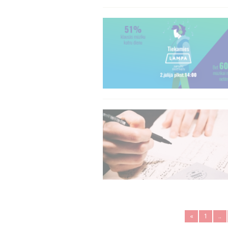
«
1
..