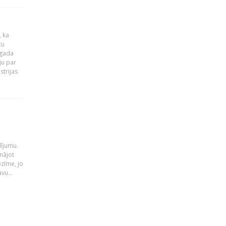
, ka
tu
 gada
ju par
strijas
i
dījumu.
nājot
ozīme, jo
vu...