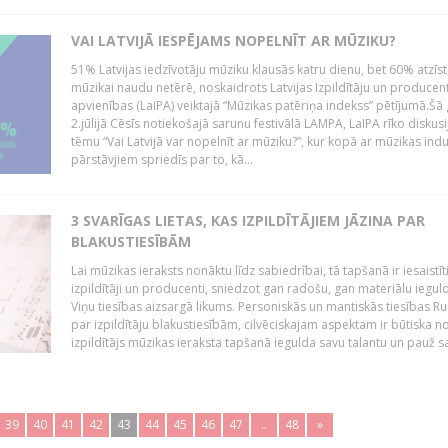
VAI LATVIJĀ IESPĒJAMS NOPELNĪT AR MŪZIKU?
51% Latvijas iedzīvotāju mūziku klausās katru dienu, bet 60% atzīst
mūzikai naudu netērē, noskaidrots Latvijas Izpildītāju un producen
apvienības (LaIPA) veiktajā “Mūzikas patēriņa indekss” pētījumā.Šā
2.jūlijā Cēsīs notiekošajā sarunu festivālā LAMPA, LaIPA rīko diskusi
tēmu “Vai Latvijā var nopelnīt ar mūziku?”, kur kopā ar mūzikas indu
pārstāvjiem spriedīs par to, kā...
3 SVARĪGAS LIETAS, KAS IZPILDĪTĀJIEM JĀZINA PAR
BLAKUSTIESĪBĀM
Lai mūzikas ieraksts nonāktu līdz sabiedrībai, tā tapšanā ir iesaistīt
izpildītāji un producenti, sniedzot gan radošu, gan materiālu iegul
Viņu tiesības aizsargā likums. Personiskās un mantiskās tiesības Ru
par izpildītāju blakustiesībām, cilvēciskajam aspektam ir būtiska n
izpildītājs mūzikas ieraksta tapšanā iegulda savu talantu un pauž sa
39
40
41
42
43
44
45
46
47
..
48
»