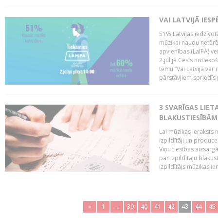
VAI LATVIJĀ IES
51% Latvijas iedzīvot
mūzikai naudu netērē,
apvienības (LaIPA) ve
2.jūlijā Cēsīs notieko
tēmu “Vai Latvijā var 
pārstāvjiem spriedīs p
3 SVARĪGAS LIETA
BLAKUSTIESĪBĀM
Lai mūzikas ieraksts n
izpildītāji un produc
Viņu tiesības aizsarg
par izpildītāju blaku
izpildītājs mūzikas ie
«
1
..
39
40
41
42
43
44
45