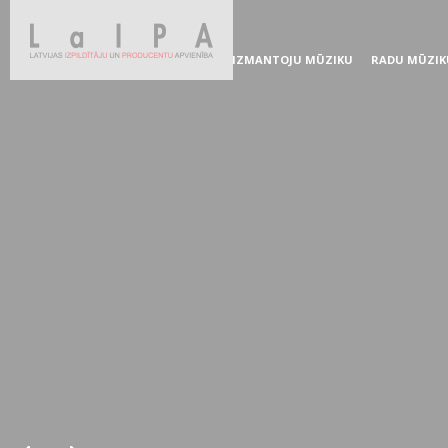
IZMANTOJU MŪZIKU
RADU MŪZIK