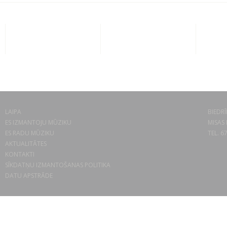
LAIPA
BIEDRĪ
ES IZMANTOJU MŪZIKU
MISAS 
ES RADU MŪZIKU
TEL. 6
AKTUALITĀTES
KONTAKTI
SĪKDATŅU IZMANTOŠANAS POLITIKA
DATU APSTRĀDE