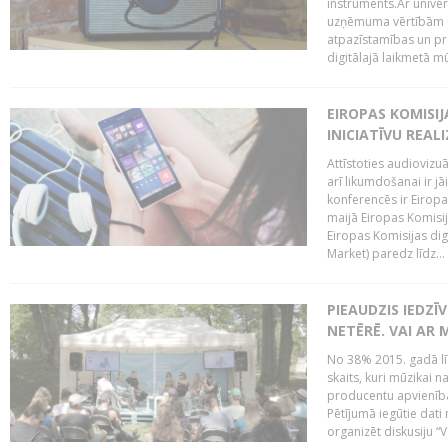
instruments.Ar univer
uzņēmuma vērtībām un
atpazīstamības un p
digitālajā laikmetā mū
EIROPAS KOMISIJ
INICIATĪVU REALI
Attīstoties audiovizu
arī likumdošanai ir jā
konferencēs ir Eiropas
maijā Eiropas Komisija
Eiropas Komisijas digi
Market) paredz līdz...
PIEAUDZIS IEDZĪ
NETĒRĒ. VAI AR 
No 38% 2015. gadā līd
skaits, kuri mūzikai n
producentu apvienība”
Pētījumā iegūtie dati
organizēt diskusiju “Va