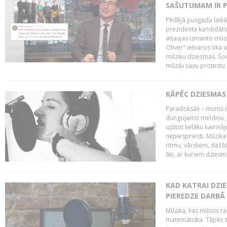
SAŠUTUMAM IR 
Pēdējā pusgada laikā 
prezidenta kandidāt
atļaujas izmanto mūz
Oliver" ietvaros tika 
mūziķu dziesmas. Šovā
mūziķi savu protestu 
KĀPĒC DZIESMAS 
Paradoksāli – mums ne
dungojamo meldiņu, j
izjūtot lielāku kairi
nepiespriesti. Mūzik
ritmu, vārdiem, dažād
āķi, ar kuriem dzies
KAD KATRAI DZI
PIEREDZE DARBĀ
Mūzika, kas mūsos rai
matemātiska. Tāpēc t