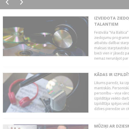
IZVEIDOTA ZIED
TALANTIEM
Festivāla “Via Baltica”
ziedojumu programmu 
atbalstu dalībai sta
maksas starptautisko
bieži vien ir jāsedz 
nemaz nerunājot par 
KĀDAS IR IZPILD
Likums paredz, ka izpi
mantiskās. Personiskās
personību – viņa vārd
izpildītāja veikto dar
Izpildītāja spējas ve
dzīves pieredze un citi
MŪZIĶI AR DZIES