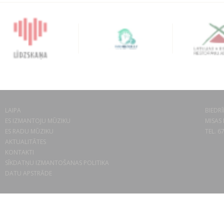
LAIPA
BIEDRĪ
ES IZMANTOJU MŪZIKU
MISAS 
ES RADU MŪZIKU
TEL. 6
AKTUALITĀTES
KONTAKTI
SĪKDATŅU IZMANTOŠANAS POLITIKA
DATU APSTRĀDE