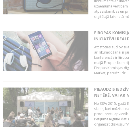
instruments.Ar univer
uzņēmuma vērtībām un
atpazīstamības un p
digitālajā laikmetā mū
EIROPAS KOMISIJ
INICIATĪVU REALI
Attīstoties audiovizu
arī likumdošanai ir jā
konferencēs ir Eiropas
maijā Eiropas Komisija
Eiropas Komisijas digi
Market) paredz līdz...
PIEAUDZIS IEDZĪ
NETĒRĒ. VAI AR 
No 38% 2015. gadā līd
skaits, kuri mūzikai n
producentu apvienība”
Pētījumā iegūtie dati
organizēt diskusiju “Va