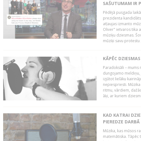
SAŠUTUMAM IR 
Pēdējā pusgada laikā 
prezidenta kandidāt
atļaujas izmanto mūz
Oliver" ietvaros tika 
mūziķu dziesmas. Šovā
mūziķi savu protestu 
KĀPĒC DZIESMAS 
Paradoksāli – mums ne
dungojamo meldiņu, j
izjūtot lielāku kairi
nepiespriesti. Mūzik
ritmu, vārdiem, dažād
āķi, ar kuriem dzies
KAD KATRAI DZI
PIEREDZE DARBĀ
Mūzika, kas mūsos rai
matemātiska. Tāpēc t