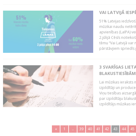
VAI LATVIJĀ IES
51% Latvijas iedzīvot
mūzikai naudu netērē,
apvienības (LaIPA) ve
2.jūlijā Cēsīs notieko
tēmu “Vai Latvijā var 
pārstāvjiem spriedīs p
3 SVARĪGAS LIETA
BLAKUSTIESĪBĀM
Lai mūzikas ieraksts n
izpildītāji un produc
Viņu tiesības aizsarg
par izpildītāju blaku
izpildītājs mūzikas ie
«
1
..
39
40
41
42
43
44
45