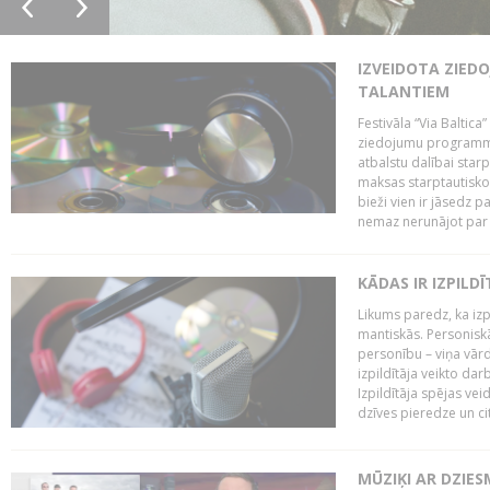
IZVEIDOTA ZIED
TALANTIEM
Festivāla “Via Baltica”
ziedojumu programmu 
atbalstu dalībai sta
maksas starptautisko
bieži vien ir jāsedz 
nemaz nerunājot par 
KĀDAS IR IZPILD
Likums paredz, ka izpi
mantiskās. Personiskās
personību – viņa vārd
izpildītāja veikto dar
Izpildītāja spējas ve
dzīves pieredze un citi
MŪZIĶI AR DZIES