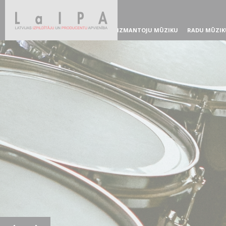
IZMANTOJU MŪZIKU
RADU MŪZIK