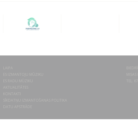
LAIPA
BIEDRĪ
ES IZMANTOJU MŪZIKU
MISAS 
ES RADU MŪZIKU
TEL. 6
AKTUALITĀTES
KONTAKTI
SĪKDATŅU IZMANTOŠANAS POLITIKA
DATU APSTRĀDE