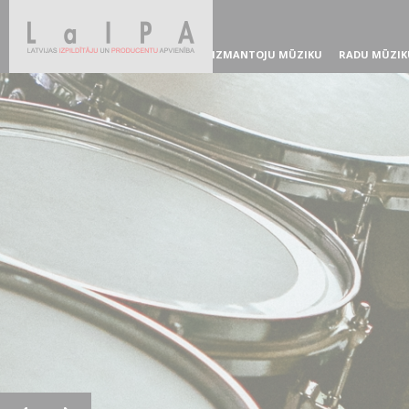
IZMANTOJU MŪZIKU
RADU MŪZIK