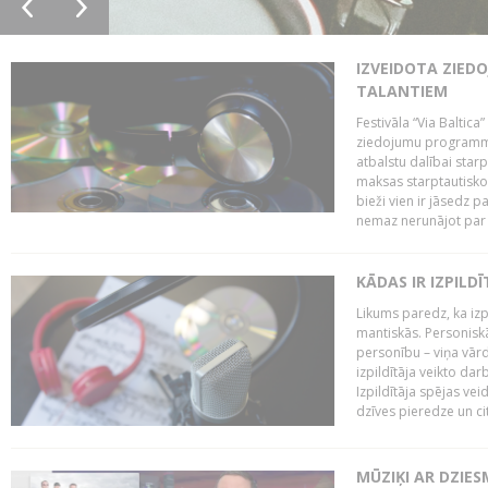
IZVEIDOTA ZIED
TALANTIEM
Festivāla “Via Baltica”
ziedojumu programmu 
atbalstu dalībai sta
maksas starptautisko
bieži vien ir jāsedz 
nemaz nerunājot par 
KĀDAS IR IZPILD
Likums paredz, ka izpi
mantiskās. Personiskās
personību – viņa vārd
izpildītāja veikto dar
Izpildītāja spējas ve
dzīves pieredze un citi
MŪZIĶI AR DZIES