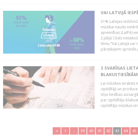
VAI LATVIJĀ IES
51% Latvijas iedzīvot
mūzikai naudu netērē,
apvienības (LaIPA) ve
2.jūlijā Cēsīs notieko
tēmu “Vai Latvijā var 
pārstāvjiem spriedīs p
3 SVARĪGAS LIETA
BLAKUSTIESĪBĀM
Lai mūzikas ieraksts n
izpildītāji un produc
Viņu tiesības aizsarg
par izpildītāju blaku
izpildītājs mūzikas ie
«
1
..
39
40
41
42
43
44
45