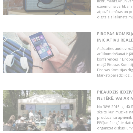
instruments.Ar univer
uzņēmuma vērtībām un
atpazīstamības un p
digitālajā laikmetā mū
EIROPAS KOMISIJ
INICIATĪVU REALI
Attīstoties audiovizu
arī likumdošanai ir jā
konferencēs ir Eiropas
maijā Eiropas Komisija
Eiropas Komisijas digi
Market) paredz līdz...
PIEAUDZIS IEDZĪ
NETĒRĒ. VAI AR 
No 38% 2015. gadā līd
skaits, kuri mūzikai n
producentu apvienība”
Pētījumā iegūtie dati
organizēt diskusiju “Va