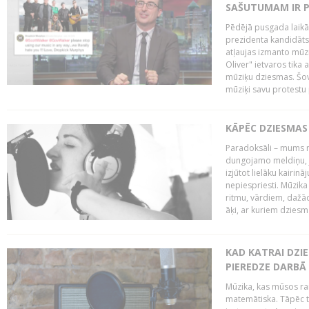
SAŠUTUMAM IR 
Pēdējā pusgada laikā 
prezidenta kandidāt
atļaujas izmanto mūz
Oliver" ietvaros tika 
mūziķu dziesmas. Šovā
mūziķi savu protestu 
KĀPĒC DZIESMAS 
Paradoksāli – mums ne
dungojamo meldiņu, j
izjūtot lielāku kairi
nepiespriesti. Mūzik
ritmu, vārdiem, dažād
āķi, ar kuriem dzies
KAD KATRAI DZI
PIEREDZE DARBĀ
Mūzika, kas mūsos rai
matemātiska. Tāpēc t