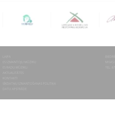
LAIPA
BIEDRĪ
ES IZMANTOJU MŪZIKU
MISAS 
ES RADU MŪZIKU
TEL. 6
AKTUALITĀTES
KONTAKTI
SĪKDATŅU IZMANTOŠANAS POLITIKA
DATU APSTRĀDE