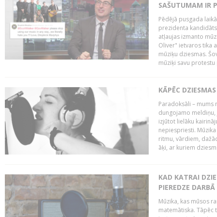
SAŠUTUMAM IR 
Pēdējā pusgada laikā 
prezidenta kandidāt
atļaujas izmanto mūz
Oliver" ietvaros tika 
mūziķu dziesmas. Šovā
mūziķi savu protestu 
KĀPĒC DZIESMAS 
Paradoksāli – mums ne
dungojamo meldiņu, j
izjūtot lielāku kairi
nepiespriesti. Mūzik
ritmu, vārdiem, dažād
āķi, ar kuriem dzies
KAD KATRAI DZI
PIEREDZE DARBĀ
Mūzika, kas mūsos rai
matemātiska. Tāpēc t