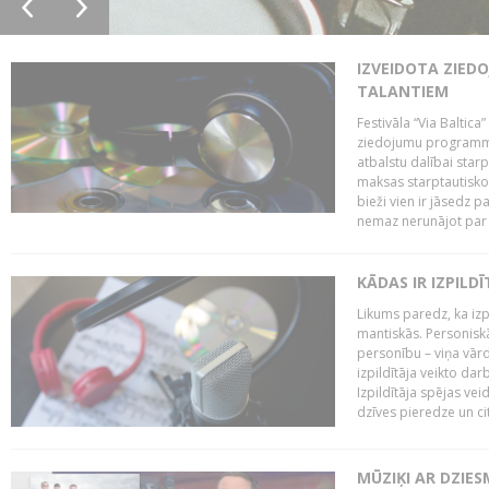
IZVEIDOTA ZIED
TALANTIEM
Festivāla “Via Baltica”
ziedojumu programmu 
atbalstu dalībai sta
maksas starptautisko
bieži vien ir jāsedz 
nemaz nerunājot par 
KĀDAS IR IZPILD
Likums paredz, ka izpi
mantiskās. Personiskās
personību – viņa vārd
izpildītāja veikto dar
Izpildītāja spējas ve
dzīves pieredze un citi
MŪZIĶI AR DZIES