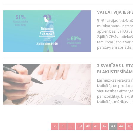
VAI LATVIJĀ IES
51% Latvijas iedzīvot
mūzikai naudu netērē,
apvienības (LaIPA) ve
2.jūlijā Cēsīs notieko
tēmu “Vai Latvijā var 
pārstāvjiem spriedīs p
3 SVARĪGAS LIETA
BLAKUSTIESĪBĀM
Lai mūzikas ieraksts n
izpildītāji un produc
Viņu tiesības aizsarg
par izpildītāju blaku
izpildītājs mūzikas ie
«
1
..
39
40
41
42
43
44
45