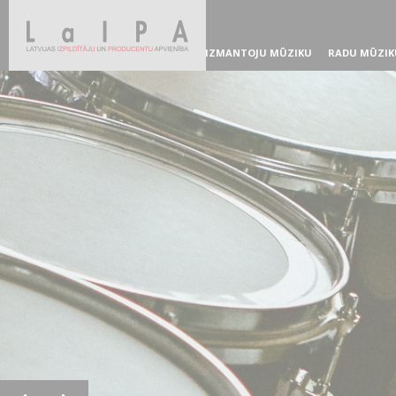
IZMANTOJU MŪZIKU
RADU MŪZIK