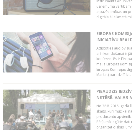
instruments.Ar univer
uzņēmuma vērtībām un
atpazīstamības un p
digitālajā laikmetā mū
EIROPAS KOMISIJ
INICIATĪVU REALI
Attīstoties audiovizu
arī likumdošanai ir jā
konferencēs ir Eiropas
maijā Eiropas Komisija
Eiropas Komisijas digi
Market) paredz līdz...
PIEAUDZIS IEDZĪ
NETĒRĒ. VAI AR 
No 38% 2015. gadā līd
skaits, kuri mūzikai n
producentu apvienība”
Pētījumā iegūtie dati
organizēt diskusiju “Va