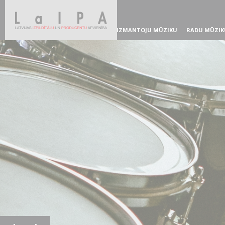
IZMANTOJU MŪZIKU
RADU MŪZIK