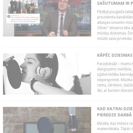
SAŠUTUMAM IR 
Pēdējā pusgada laikā 
prezidenta kandidāt
atļaujas izmanto mūz
Oliver" ietvaros tika 
mūziķu dziesmas. Šovā
mūziķi savu protestu 
KĀPĒC DZIESMAS 
Paradoksāli – mums ne
dungojamo meldiņu, j
izjūtot lielāku kairi
nepiespriesti. Mūzik
ritmu, vārdiem, dažād
āķi, ar kuriem dzies
KAD KATRAI DZI
PIEREDZE DARBĀ
Mūzika, kas mūsos rai
matemātiska. Tāpēc t