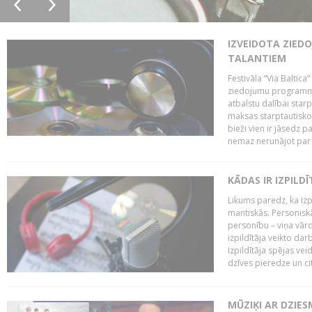
IZVEIDOTA ZIED
TALANTIEM
Festivāla “Via Baltica”
ziedojumu programmu 
atbalstu dalībai sta
maksas starptautisko
bieži vien ir jāsedz 
nemaz nerunājot par 
KĀDAS IR IZPILD
Likums paredz, ka izpi
mantiskās. Personiskās
personību – viņa vārd
izpildītāja veikto dar
Izpildītāja spējas ve
dzīves pieredze un citi
MŪZIĶI AR DZIES