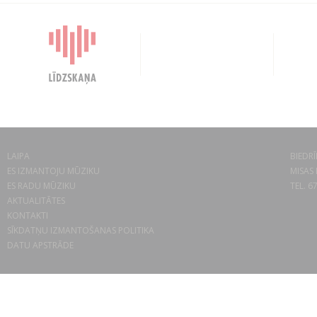
LAIPA
BIEDRĪ
ES IZMANTOJU MŪZIKU
MISAS 
ES RADU MŪZIKU
TEL. 6
AKTUALITĀTES
KONTAKTI
SĪKDATŅU IZMANTOŠANAS POLITIKA
DATU APSTRĀDE