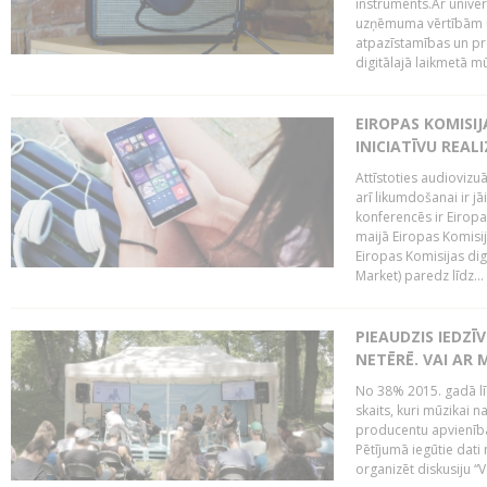
instruments.Ar univer
uzņēmuma vērtībām un
atpazīstamības un p
digitālajā laikmetā mū
EIROPAS KOMISIJ
INICIATĪVU REALI
Attīstoties audiovizu
arī likumdošanai ir jā
konferencēs ir Eiropas
maijā Eiropas Komisija
Eiropas Komisijas digi
Market) paredz līdz...
PIEAUDZIS IEDZĪ
NETĒRĒ. VAI AR 
No 38% 2015. gadā līd
skaits, kuri mūzikai n
producentu apvienība”
Pētījumā iegūtie dati
organizēt diskusiju “Va