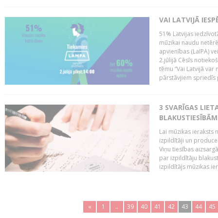
VAI LATVIJĀ IES
51% Latvijas iedzīvot
mūzikai naudu netērē,
apvienības (LaIPA) ve
2.jūlijā Cēsīs notieko
tēmu “Vai Latvijā var 
pārstāvjiem spriedīs p
3 SVARĪGAS LIETA
BLAKUSTIESĪBĀM
Lai mūzikas ieraksts n
izpildītāji un produc
Viņu tiesības aizsarg
par izpildītāju blaku
izpildītājs mūzikas ie
«
1
..
39
40
41
42
43
44
45