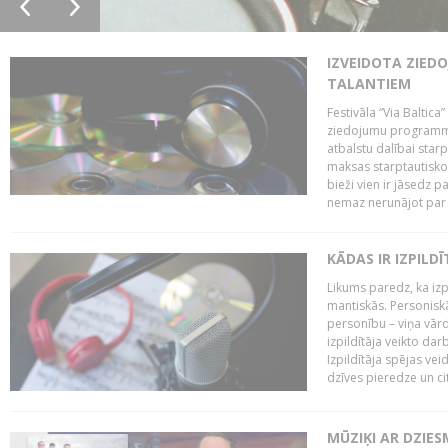
IZVEIDOTA ZIED
TALANTIEM
Festivāla “Via Baltica”
ziedojumu programmu 
atbalstu dalībai sta
maksas starptautisko
bieži vien ir jāsedz 
nemaz nerunājot par 
KĀDAS IR IZPILD
Likums paredz, ka izpi
mantiskās. Personiskās
personību – viņa vārd
izpildītāja veikto dar
Izpildītāja spējas ve
dzīves pieredze un citi
MŪZIĶI AR DZIES