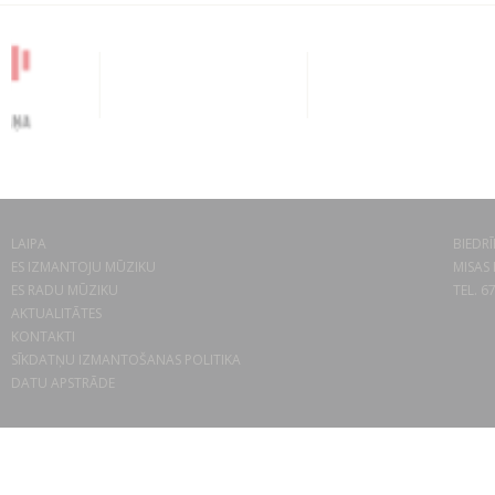
LAIPA
BIEDRĪ
ES IZMANTOJU MŪZIKU
MISAS 
ES RADU MŪZIKU
TEL. 6
AKTUALITĀTES
KONTAKTI
SĪKDATŅU IZMANTOŠANAS POLITIKA
DATU APSTRĀDE