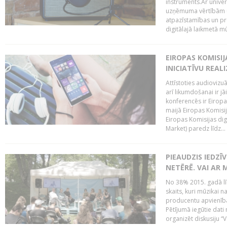
instruments.Ar univer
uzņēmuma vērtībām un
atpazīstamības un p
digitālajā laikmetā mū
EIROPAS KOMISIJ
INICIATĪVU REALI
Attīstoties audiovizu
arī likumdošanai ir jā
konferencēs ir Eiropas
maijā Eiropas Komisija
Eiropas Komisijas digi
Market) paredz līdz...
PIEAUDZIS IEDZĪ
NETĒRĒ. VAI AR 
No 38% 2015. gadā līd
skaits, kuri mūzikai n
producentu apvienība”
Pētījumā iegūtie dati
organizēt diskusiju “Va