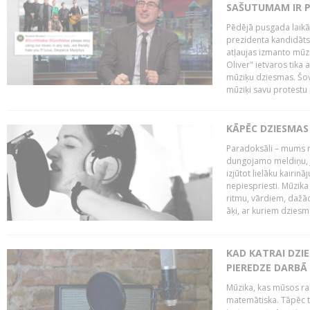
SAŠUTUMAM IR 
Pēdējā pusgada laikā 
prezidenta kandidāt
atļaujas izmanto mūz
Oliver" ietvaros tika 
mūziķu dziesmas. Šovā
mūziķi savu protestu 
KĀPĒC DZIESMAS 
Paradoksāli – mums ne
dungojamo meldiņu, j
izjūtot lielāku kairi
nepiespriesti. Mūzik
ritmu, vārdiem, dažād
āķi, ar kuriem dzies
KAD KATRAI DZI
PIEREDZE DARBĀ
Mūzika, kas mūsos rai
matemātiska. Tāpēc t