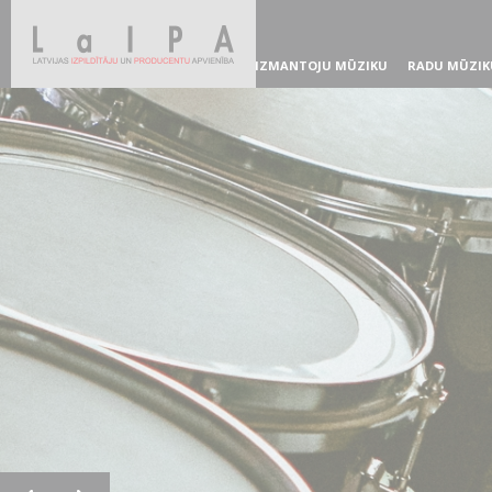
IZMANTOJU MŪZIKU
RADU MŪZIK