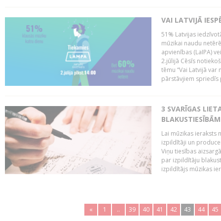
VAI LATVIJĀ IES
51% Latvijas iedzīvot
mūzikai naudu netērē,
apvienības (LaIPA) ve
2.jūlijā Cēsīs notieko
tēmu “Vai Latvijā var 
pārstāvjiem spriedīs p
3 SVARĪGAS LIETA
BLAKUSTIESĪBĀM
Lai mūzikas ieraksts n
izpildītāji un produc
Viņu tiesības aizsarg
par izpildītāju blaku
izpildītājs mūzikas ie
«
1
..
39
40
41
42
43
44
45