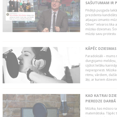
SAŠUTUMAM IR 
Pēdējā pusgada laikā 
prezidenta kandidāt
atļaujas izmanto mūz
Oliver" ietvaros tika 
mūziķu dziesmas. Šovā
mūziķi savu protestu 
KĀPĒC DZIESMAS 
Paradoksāli – mums ne
dungojamo meldiņu, j
izjūtot lielāku kairi
nepiespriesti. Mūzik
ritmu, vārdiem, dažād
āķi, ar kuriem dzies
KAD KATRAI DZI
PIEREDZE DARBĀ
Mūzika, kas mūsos rai
matemātiska. Tāpēc t