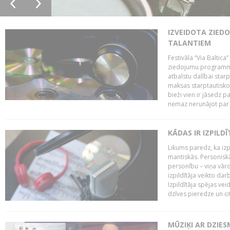
IZVEIDOTA ZIED
TALANTIEM
Festivāla “Via Baltica”
ziedojumu programmu 
atbalstu dalībai sta
maksas starptautisko
bieži vien ir jāsedz 
nemaz nerunājot par 
KĀDAS IR IZPILD
Likums paredz, ka izpi
mantiskās. Personiskās
personību – viņa vārd
izpildītāja veikto dar
Izpildītāja spējas ve
dzīves pieredze un citi
MŪZIĶI AR DZIES