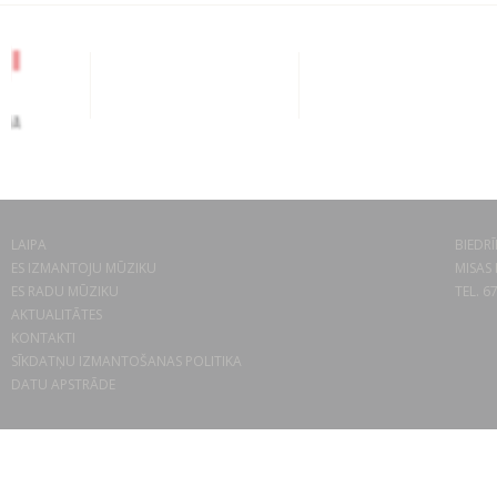
LAIPA
BIEDRĪ
ES IZMANTOJU MŪZIKU
MISAS 
ES RADU MŪZIKU
TEL. 6
AKTUALITĀTES
KONTAKTI
SĪKDATŅU IZMANTOŠANAS POLITIKA
DATU APSTRĀDE