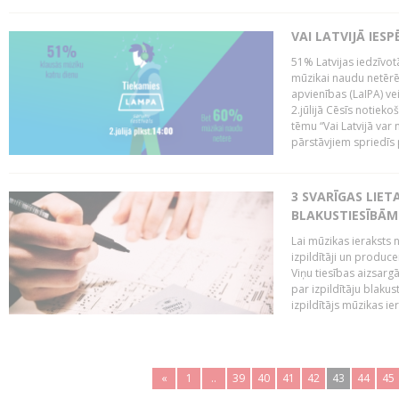
VAI LATVIJĀ IES
51% Latvijas iedzīvot
mūzikai naudu netērē,
apvienības (LaIPA) ve
2.jūlijā Cēsīs notieko
tēmu “Vai Latvijā var 
pārstāvjiem spriedīs p
3 SVARĪGAS LIETA
BLAKUSTIESĪBĀM
Lai mūzikas ieraksts n
izpildītāji un produc
Viņu tiesības aizsarg
par izpildītāju blaku
izpildītājs mūzikas ie
«
1
..
39
40
41
42
43
44
45