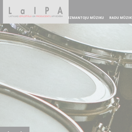
IZMANTOJU MŪZIKU
RADU MŪZIK