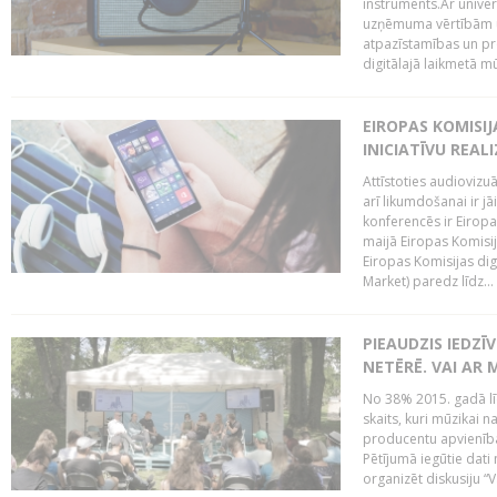
instruments.Ar univer
uzņēmuma vērtībām un
atpazīstamības un p
digitālajā laikmetā mū
EIROPAS KOMISIJ
INICIATĪVU REALI
Attīstoties audiovizu
arī likumdošanai ir jā
konferencēs ir Eiropas
maijā Eiropas Komisija
Eiropas Komisijas digi
Market) paredz līdz...
PIEAUDZIS IEDZĪ
NETĒRĒ. VAI AR 
No 38% 2015. gadā līd
skaits, kuri mūzikai n
producentu apvienība”
Pētījumā iegūtie dati
organizēt diskusiju “Va