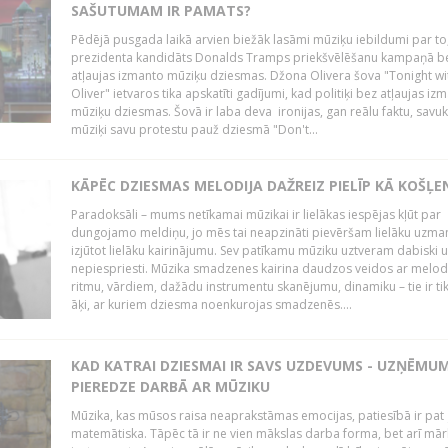
SAŠUTUMAM IR PAMATS?
Pēdējā pusgada laikā arvien biežāk lasāmi mūziķu iebildumi par to
prezidenta kandidāts Donalds Tramps priekšvēlēšanu kampaņā b
atļaujas izmanto mūziķu dziesmas. Džona Olivera šova "Tonight wi
Oliver" ietvaros tika apskatīti gadījumi, kad politiķi bez atļaujas iz
mūziķu dziesmas. Šovā ir laba deva ironijas, gan reālu faktu, savuk
mūziķi savu protestu pauž dziesmā "Don't...
KĀPĒC DZIESMAS MELODIJA DAŽREIZ PIELĪP KĀ KOŠĻE
Paradoksāli – mums netīkamai mūzikai ir lielākas iespējas kļūt par
dungojamo meldiņu, jo mēs tai neapzināti pievēršam lielāku uzma
izjūtot lielāku kairinājumu. Sev patīkamu mūziku uztveram dabiski 
nepiespriesti. Mūzika smadzenes kairina daudzos veidos ar melodi
ritmu, vārdiem, dažādu instrumentu skanējumu, dinamiku – tie ir tik
āķi, ar kuriem dziesma noenkurojas smadzenēs....
KAD KATRAI DZIESMAI IR SAVS UZDEVUMS - UZŅĒMU
PIEREDZE DARBĀ AR MŪZIKU
Mūzika, kas mūsos raisa neaprakstāmas emocijas, patiesībā ir pat ļ
matemātiska. Tāpēc tā ir ne vien mākslas darba forma, bet arī mār