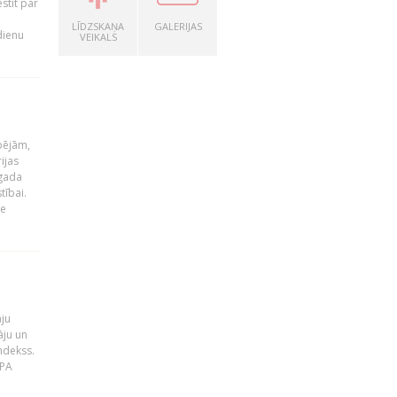
stīt par
LĪDZSKAŅA
GALERIJAS
dienu
VEIKALS
pējām,
ijas
 gada
tībai.
le
āju
āju un
ndekss.
MPA