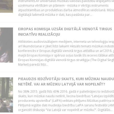
instruments.Ar universālās mūzikas valodas palīdzību iespējams vē
uzņēmuma vērtībām un plāniem - mūzika ir vērtīgs instruments
atpazīstamības un produktīvas darba atmosfēras veidošanā. Mūs
digitālajā laikmetā mūzika ir dati, kas pastāsta par...
EIROPAS KOMISIJA UZSĀK DIGITĀLĀ VIENOTĀ TIRGUS
INICIATĪVU REALIZĀCIJU
Attīstoties audiovizuālajiem medijiem, interneta un tehnoloģiju ies
arī likumdošanai ir jāiet līdzi laikam! Aktuāls temats mūzikas industr
konferencēs ir Eiropas digitālā vienotā tirgus attīstība un arī 2016.
maijā Eiropas Komisija ir spērusi soļus tuvāk šīs ieceres tālākai attīs
Eiropas Komisijas digitālā vienotā tirgus stratēģija (The Digital Sing
Market) paredz līdz...
PIEAUDZIS IEDZĪVOTĀJU SKAITS, KURI MŪZIKAI NAUDU
NETĒRĒ. VAI AR MŪZIKU LATVIJĀ VAR NOPELNĪT?
No 38% 2015. gadā līdz 43% 2016. gadā ir palielinājies to iedzīvot
skaits, kuri mūzikai naudu netērē, liecina biedrības “Latvijas Izpildīt
producentu apvienība” (LaIPA) veiktais pētījums Mūzikas patēriņa i
Pētījumā iegūtie dati mudināja biedrību LaIPA sarunu festivālā LA
organizēt diskusiju “Vai Latvijā var nopelnīt ar mūziku?”. Digitālās...