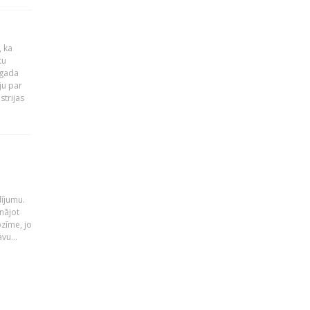
, ka
tu
 gada
ju par
strijas
i
dījumu.
nājot
ozīme, jo
vu...