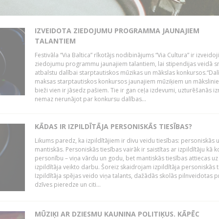
IZVEIDOTA ZIEDOJUMU PROGRAMMA JAUNAJIEM
TALANTIEM
Festivāla “Via Baltica” rīkotājs nodibinājums “Via Cultura” ir izveidoj
ziedojumu programmu jaunajiem talantiem, lai stipendijas veidā s
atbalstu dalībai starptautiskos mūzikas un mākslas konkursos.“Dal
maksas starptautiskos konkursos jaunajiem mūziķiem un mākslini
bieži vien ir jāsedz pašiem. Tie ir gan ceļa izdevumi, uzturēšanās i
nemaz nerunājot par konkursu dalības...
KĀDAS IR IZPILDĪTĀJA PERSONISKĀS TIESĪBAS?
Likums paredz, ka izpildītājiem ir divu veidu tiesības: personiskās 
mantiskās. Personiskās tiesības vairāk ir saistītas ar izpildītāju kā 
personību – viņa vārdu un godu, bet mantiskās tiesības attiecas uz
izpildītāja veikto darbu. Šoreiz skaidrojam izpildītāja personiskās t
Izpildītāja spējas veido viņa talants, dažādās skolās pilnveidotas 
dzīves pieredze un citi...
MŪZIĶI AR DZIESMU KAUNINA POLITIĶUS. KĀPĒC