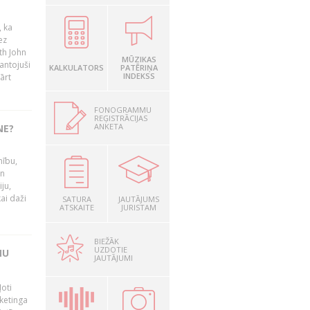
, ka
ez
th John
MŪZIKAS
mantojuši
KALKULATORS
PATĒRIŅA
INDEKSS
ārt
FONOGRAMMU
REĢISTRĀCIJAS
ANKETA
NE?
nību,
un
ju,
ai daži
SATURA
JAUTĀJUMS
ATSKAITE
JURISTAM
BIEŽĀK
UZDOTIE
MU
JAUTĀJUMI
oti
ketinga