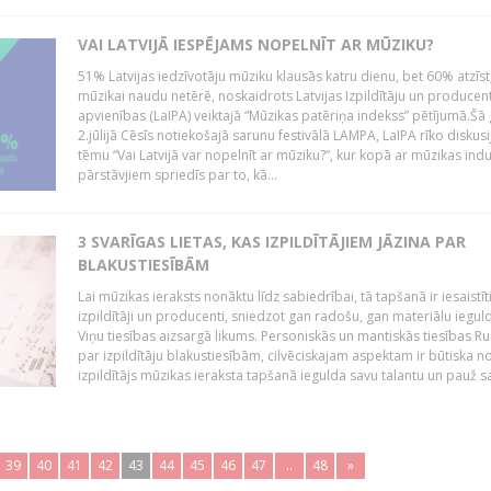
VAI LATVIJĀ IESPĒJAMS NOPELNĪT AR MŪZIKU?
51% Latvijas iedzīvotāju mūziku klausās katru dienu, bet 60% atzīst
mūzikai naudu netērē, noskaidrots Latvijas Izpildītāju un producen
apvienības (LaIPA) veiktajā “Mūzikas patēriņa indekss” pētījumā.Šā
2.jūlijā Cēsīs notiekošajā sarunu festivālā LAMPA, LaIPA rīko diskusi
tēmu “Vai Latvijā var nopelnīt ar mūziku?”, kur kopā ar mūzikas indu
pārstāvjiem spriedīs par to, kā...
3 SVARĪGAS LIETAS, KAS IZPILDĪTĀJIEM JĀZINA PAR
BLAKUSTIESĪBĀM
Lai mūzikas ieraksts nonāktu līdz sabiedrībai, tā tapšanā ir iesaistīt
izpildītāji un producenti, sniedzot gan radošu, gan materiālu iegul
Viņu tiesības aizsargā likums. Personiskās un mantiskās tiesības Ru
par izpildītāju blakustiesībām, cilvēciskajam aspektam ir būtiska n
izpildītājs mūzikas ieraksta tapšanā iegulda savu talantu un pauž sa
39
40
41
42
43
44
45
46
47
..
48
»