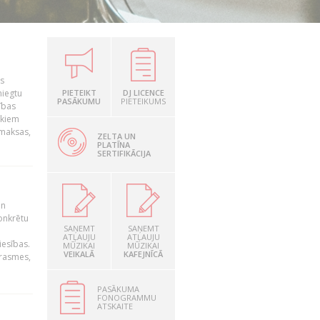
is
niegtu
PIETEIKT
DJ LICENCE
PASĀKUMU
PIETEIKUMS
ības
ekiem
zmaksas,
ZELTA UN
PLATĪNA
SERTIFIKĀCIJA
un
konkrētu
SAŅEMT
SAŅEMT
ATĻAUJU
ATĻAUJU
iesības.
MŪZIKAI
MŪZIKAI
VEIKALĀ
KAFEJNĪCĀ
prasmes,
PASĀKUMA
FONOGRAMMU
ATSKAITE