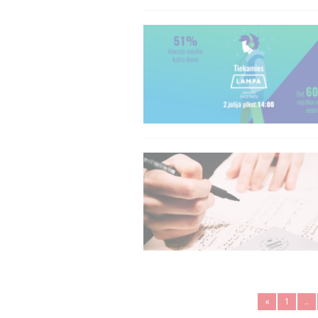
«
1
..