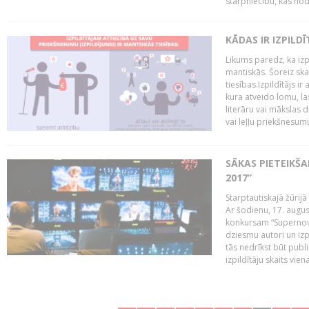
starpniecību, kas nodr
KĀDAS IR IZPILD
Likums paredz, ka izpi
mantiskās. Šoreiz ska
tiesības.Izpildītājs ir
kura atveido lomu, la
literāru vai mākslas 
vai leļļu priekšnesumu. 
SĀKAS PIETEIKŠ
2017”
Starptautiskajā žūrij
Ar šodienu, 17. augus
konkursam “Supernova
dziesmu autori un izp
tās nedrīkst būt publ
izpildītāju skaits vien