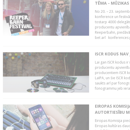
TĒMA - MŪZIKAS 
No 20. – 23. septemb
konference un festiv
tostarp 4000 delegātu 
producentu apvienība
Reeperbahn, piedāvā
bet arī konferences
ISCR KODUS NAV 
Lai gan ISCR kodus ir 
producentu apvienība"
producentiem ISCR ko
LaIPA, un šie ISCR kod
saukts arī par fonog
fonogrammu jeb ierak
EIROPAS KOMISI
AUTORTIESĪBU M
Eiropas Komisija pied
Eiropas kultūras daud