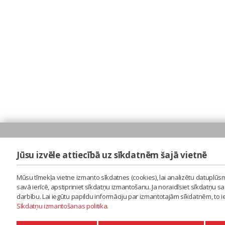
Jūsu izvēle attiecībā uz sīkdatnēm šajā vietnē
Mūsu tīmekļa vietne izmanto sīkdatnes (cookies), lai analizētu datuplūsm
savā ierīcē, apstipriniet sīkdatņu izmantošanu. Ja noraidīsiet sīkdatņu 
darbību. Lai iegūtu papildu informāciju par izmantotajām sīkdatnēm, to 
Sīkdatņu izmantošanas politika
.