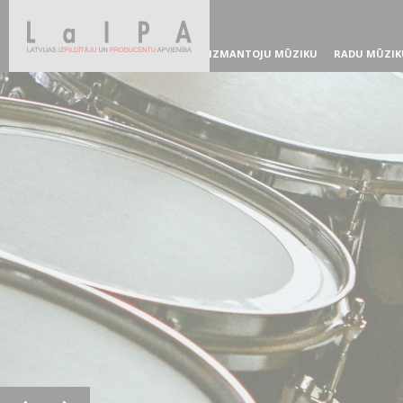
IZMANTOJU MŪZIKU
RADU MŪZIK