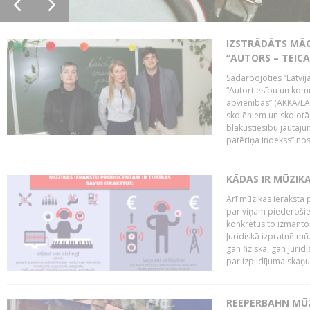
IZSTRĀDĀTS MĀC
“AUTORS – TEIC
Sadarbojoties “Latvij
“Autortiesību un komu
apvienības” (AKKA/LAA
skolēniem un skolotāji
blakustiesību jautāj
patēriņa indekss” nos
KĀDAS IR MŪZIK
Arī mūzikas ieraksta 
par viņam piederošiem
konkrētus to izmanto
Juridiskā izpratnē m
gan fiziska, gan jurid
par izpildījuma skaņu,
REEPERBAHN MŪZ