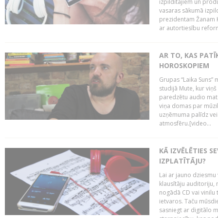
izpildītājiem un pro
vasaras sākumā izpild
prezidentam Žanam Kl
ar autortiesību reform
AR TO, KAS PATĪK
HOROSKOPIEM
Grupas “Laika Suns” m
studijā Mute, kur viņ
paredzētu audio mate
viņa domas par mūzik
uzņēmuma palīdz veid
atmosfēru.[video...
KĀ IZVĒLĒTIES S
IZPLATĪTĀJU?
Lai ar jauno dziesmu 
klausītāju auditoriju,
nogādā CD vai vinilu 
ietvaros. Taču mūsdi
sasniegt ar digitālo m