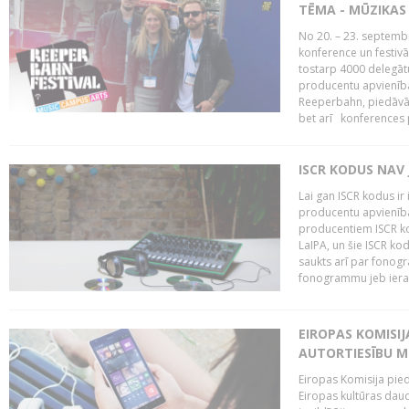
TĒMA - MŪZIKAS 
No 20. – 23. septemb
konference un festiv
tostarp 4000 delegātu 
producentu apvienība
Reeperbahn, piedāvā
bet arī konferences
ISCR KODUS NAV 
Lai gan ISCR kodus ir 
producentu apvienība"
producentiem ISCR ko
LaIPA, un šie ISCR kod
saukts arī par fonog
fonogrammu jeb ierak
EIROPAS KOMISI
AUTORTIESĪBU M
Eiropas Komisija pied
Eiropas kultūras daud