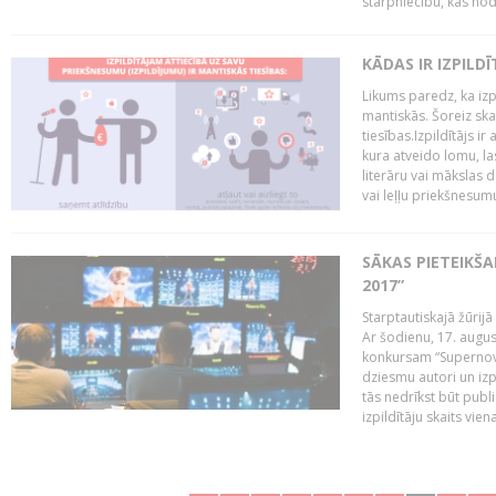
starpniecību, kas nodr
KĀDAS IR IZPILD
Likums paredz, ka izpi
mantiskās. Šoreiz ska
tiesības.Izpildītājs ir
kura atveido lomu, la
literāru vai mākslas 
vai leļļu priekšnesumu. 
SĀKAS PIETEIKŠ
2017”
Starptautiskajā žūrij
Ar šodienu, 17. augus
konkursam “Supernova
dziesmu autori un izp
tās nedrīkst būt publ
izpildītāju skaits vien