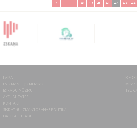
«
1
..
38
39
40
41
42
43
44
LAIPA
BIEDRĪ
ES IZMANTOJU MŪZIKU
MISAS 
ES RADU MŪZIKU
TEL. 6
AKTUALITĀTES
KONTAKTI
SĪKDATŅU IZMANTOŠANAS POLITIKA
DATU APSTRĀDE