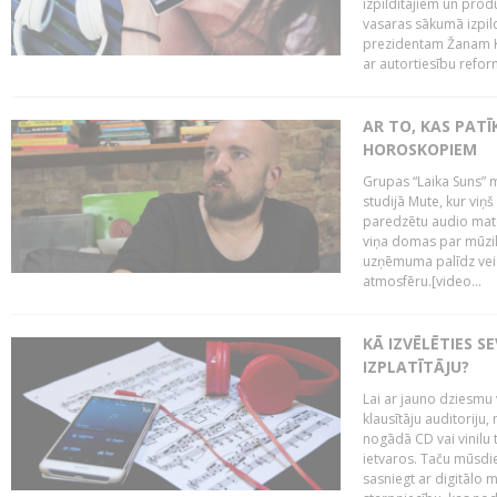
izpildītājiem un pro
vasaras sākumā izpild
prezidentam Žanam Kl
ar autortiesību reform
AR TO, KAS PATĪK
HOROSKOPIEM
Grupas “Laika Suns” m
studijā Mute, kur viņ
paredzētu audio mate
viņa domas par mūzik
uzņēmuma palīdz veid
atmosfēru.[video...
KĀ IZVĒLĒTIES S
IZPLATĪTĀJU?
Lai ar jauno dziesmu 
klausītāju auditoriju,
nogādā CD vai vinilu 
ietvaros. Taču mūsdi
sasniegt ar digitālo m