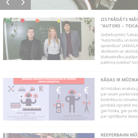
IZSTRĀDĀTS MĀC
“AUTORS – TEIC
Sadarbojoties “Latvij
“Autortiesību un komu
apvienības” (AKKA/LAA
skolēniem un skolotāji
blakustiesību jautāj
patēriņa indekss” nos
KĀDAS IR MŪZIK
Arī mūzikas ieraksta 
par viņam piederošiem
konkrētus to izmanto
Juridiskā izpratnē m
gan fiziska, gan jurid
par izpildījuma skaņu,
REEPERBAHN MŪZ