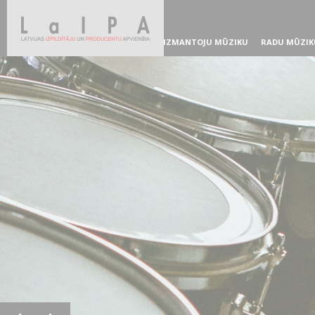
IZMANTOJU MŪZIKU
RADU MŪZIK