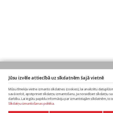
Jūsu izvēle attiecībā uz sīkdatnēm šajā vietnē
Mūsu tīmekļa vietne izmanto sīkdatnes (cookies), lai analizētu datuplūsm
savā ierīcē, apstipriniet sīkdatņu izmantošanu. Ja noraidīsiet sīkdatņu 
darbību. Lai iegūtu papildu informāciju par izmantotajām sīkdatnēm, to 
Sīkdatņu izmantošanas politika
.