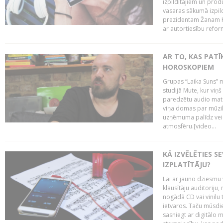
izpildītājiem un pro
vasaras sākumā izpild
prezidentam Žanam Kl
ar autortiesību reform
AR TO, KAS PATĪK
HOROSKOPIEM
Grupas “Laika Suns” m
studijā Mute, kur viņ
paredzētu audio mate
viņa domas par mūzik
uzņēmuma palīdz veid
atmosfēru.[video...
KĀ IZVĒLĒTIES S
IZPLATĪTĀJU?
Lai ar jauno dziesmu 
klausītāju auditoriju,
nogādā CD vai vinilu 
ietvaros. Taču mūsdi
sasniegt ar digitālo m