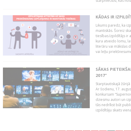
starpniecību, kas nodr
KĀDAS IR IZPILD
Likums paredz, ka izpi
mantiskās. Šoreiz ska
tiesības.Izpildītājs ir
kura atveido lomu, la
literāru vai mākslas 
vai leļļu priekšnesumu. 
SĀKAS PIETEIKŠ
2017”
Starptautiskajā žūrij
Ar šodienu, 17. augus
konkursam “Supernova
dziesmu autori un izp
tās nedrīkst būt publ
izpildītāju skaits vien