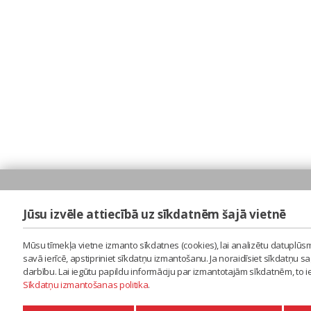
Jūsu izvēle attiecībā uz sīkdatnēm šajā vietnē
Mūsu tīmekļa vietne izmanto sīkdatnes (cookies), lai analizētu datuplūsm
savā ierīcē, apstipriniet sīkdatņu izmantošanu. Ja noraidīsiet sīkdatņu 
darbību. Lai iegūtu papildu informāciju par izmantotajām sīkdatnēm, to 
Sīkdatņu izmantošanas politika
.