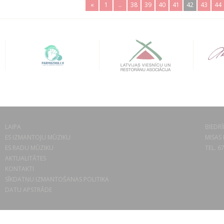
«
1
..
38
39
40
41
42
43
44
LAIPA
BIEDRĪ
ES IZMANTOJU MŪZIKU
MISAS 
ES RADU MŪZIKU
TEL. 6
AKTUALITĀTES
KONTAKTI
SĪKDATŅU IZMANTOŠANAS POLITIKA
DATU APSTRĀDE