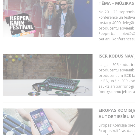
TĒMA - MŪZIKAS 
No 20. – 23. septemb
konference un festiv
tostarp 4000 delegātu 
producentu apvienība
Reeperbahn, piedāvā
bet arī konferences
ISCR KODUS NAV 
Lai gan ISCR kodus ir 
producentu apvienība"
producentiem ISCR ko
LaIPA, un šie ISCR kod
saukts arī par fonog
fonogrammu jeb ierak
EIROPAS KOMISI
AUTORTIESĪBU M
Eiropas Komisija pied
Eiropas kultūras daud