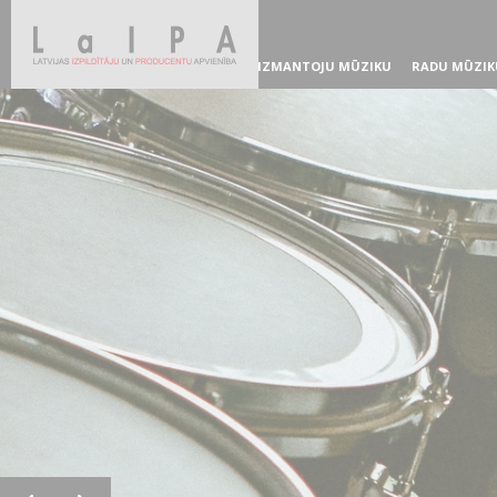
IZMANTOJU MŪZIKU
RADU MŪZIK