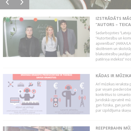
IZSTRĀDĀTS MĀC
“AUTORS – TEIC
Sadarbojoties “Latvij
“Autortiesību un komu
apvienības” (AKKA/LAA
skolēniem un skolotāji
blakustiesību jautāj
patēriņa indekss” nos
KĀDAS IR MŪZIK
Arī mūzikas ieraksta 
par viņam piederošiem
konkrētus to izmanto
Juridiskā izpratnē m
gan fiziska, gan jurid
par izpildījuma skaņu,
REEPERBAHN MŪZ